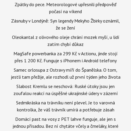
Zpátky do pece. Meteorologové upřesnili předpověď
počasí na víkend
Zásnuby v Londýně: Syn legendy Mekyho Žbirky oznámil,
že se žení
Oleokantal z olivového oleje chrání mozek myší, u lidí
zatím chybí důkaz
MagSafe powerbanka za 299 Kč v Actionu, jinde stojí
přes 1 200 Kč. Funguje s iPhonem i Android telefony
Samec orlosupa z Ostravy míří do Španělska. O tom,
jestli tam přežije, ale rozhodl už první týden jeho života
Slabost Kremlu se neschová: Ruské útoky jsou jen
zoufalou reakcí na úspěšné ukrajinské údery v zázemí
Sedmikráska na trávníku není plevel. Je to varovná
kontrolka, že váš trávník umírá a potřebuje zásah
Domácí past na vosy z PET lahve funguje, ale jen s
jednou přísadou. Bez ní chytáte včely a čmeláky, které