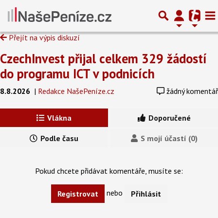
Přejít na výpis diskuzí
CzechInvest přijal celkem 329 žádostí
do programu ICT v podnicích
8.8.2026
|
Redakce NašePeníze.cz
žádný komentář
Vlákna
Doporučené
Podle času
S mojí účastí (0)
Pokud chcete přidávat komentáře, musíte se:
nebo
Registrovat
Přihlásit