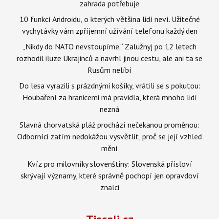
zahrada potřebuje
10 funkcí Androidu, o kterých většina lidí neví. Užitečné
vychytávky vám zpříjemní užívání telefonu každý den
„Nikdy do NATO nevstoupíme.“ Zalužnyj po 12 letech
rozhodil iluze Ukrajinců a navrhl jinou cestu, ale ani ta se
Rusům nelíbí
Do lesa vyrazili s prázdnými košíky, vrátili se s pokutou:
Houbaření za hranicemi má pravidla, která mnoho lidí
nezná
Slavná chorvatská pláž prochází nečekanou proměnou:
Odborníci zatím nedokážou vysvětlit, proč se její vzhled
mění
Kvíz pro milovníky slovenštiny: Slovenská přísloví
skrývají významy, které správně pochopí jen opravdoví
znalci