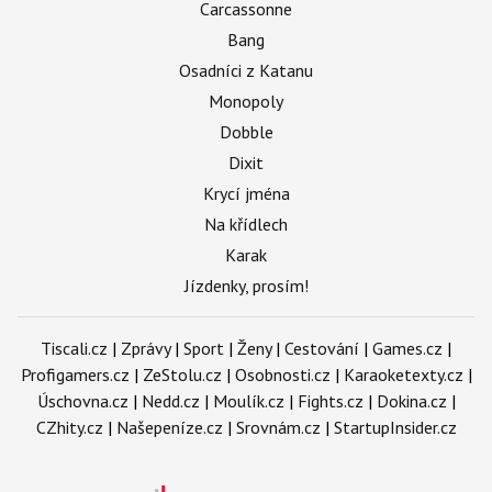
Carcassonne
Bang
Osadníci z Katanu
Monopoly
Dobble
Dixit
Krycí jména
Na křídlech
Karak
Jízdenky, prosím!
Tiscali.cz
|
Zprávy
|
Sport
|
Ženy
|
Cestování
|
Games.cz
|
Profigamers.cz
|
ZeStolu.cz
|
Osobnosti.cz
|
Karaoketexty.cz
|
Úschovna.cz
|
Nedd.cz
|
Moulík.cz
|
Fights.cz
|
Dokina.cz
|
CZhity.cz
|
Našepeníze.cz
|
Srovnám.cz
|
StartupInsider.cz