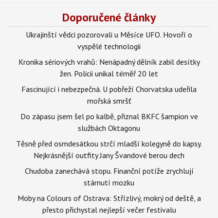
Doporučené články
Ukrajinští vědci pozorovali u Měsíce UFO. Hovoří o
vyspělé technologii
Kronika sériových vrahů: Nenápadný dělník zabil desítky
žen. Policii unikal téměř 20 let
Fascinující i nebezpečná. U pobřeží Chorvatska udeřila
mořská smršť
Do zápasu jsem šel po kalbě, přiznal BKFC šampion ve
službách Oktagonu
Těsně před osmdesátkou strčí mladší kolegyně do kapsy.
Nejkrásnější outfity Jany Švandové berou dech
Chudoba zanechává stopu. Finanční potíže zrychlují
stárnutí mozku
Moby na Colours of Ostrava: Střízlivý, mokrý od deště, a
přesto přichystal nejlepší večer festivalu