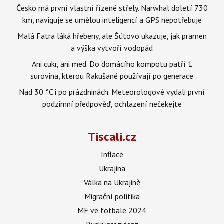
Česko má první vlastní řízené střely. Narwhal doletí 730
km, naviguje se umělou inteligencí a GPS nepotřebuje
Malá Fatra láká hřebeny, ale Šútovo ukazuje, jak pramen
a výška vytvoří vodopád
Ani cukr, ani med. Do domácího kompotu patří 1
surovina, kterou Rakušané používají po generace
Nad 30 °C i po prázdninách. Meteorologové vydali první
podzimní předpověď, ochlazení nečekejte
Tiscali.cz
Inflace
Ukrajina
Válka na Ukrajině
Migrační politika
ME ve fotbale 2024