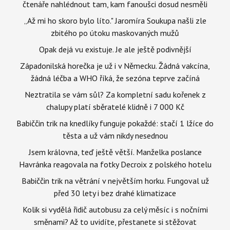
čtenáře nahlédnout tam, kam fanoušci dosud nesměli
„Až mi ho skoro bylo líto." Jaromíra Soukupa našli zle
zbitého po útoku maskovaných mužů
Opak dejá vu existuje. Je ale ještě podivnější
Západonilská horečka je už i v Německu. Žádná vakcína,
žádná léčba a WHO říká, že sezóna teprve začíná
Neztratila se vám sůl? Za kompletní sadu kořenek z
chalupy platí sběratelé klidně i 7 000 Kč
Babiččin trik na knedlíky funguje pokaždé: stačí 1 lžíce do
těsta a už vám nikdy nesednou
Jsem královna, teď ještě větší. Manželka poslance
Havránka reagovala na fotky Decroix z polského hotelu
Babiččin trik na větrání v největším horku. Fungoval už
před 30 lety i bez drahé klimatizace
Kolik si vydělá řidič autobusu za celý měsíc i s nočními
směnami? Až to uvidíte, přestanete si stěžovat