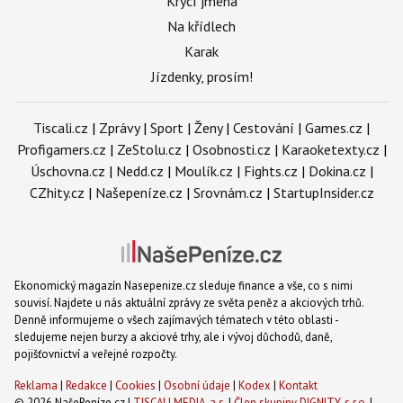
Krycí jména
Na křídlech
Karak
Jízdenky, prosím!
Tiscali.cz
|
Zprávy
|
Sport
|
Ženy
|
Cestování
|
Games.cz
|
Profigamers.cz
|
ZeStolu.cz
|
Osobnosti.cz
|
Karaoketexty.cz
|
Úschovna.cz
|
Nedd.cz
|
Moulík.cz
|
Fights.cz
|
Dokina.cz
|
CZhity.cz
|
Našepeníze.cz
|
Srovnám.cz
|
StartupInsider.cz
Ekonomický magazín Nasepenize.cz sleduje finance a vše, co s nimi
souvisí. Najdete u nás aktuální zprávy ze světa peněz a akciových trhů.
Denně informujeme o všech zajímavých tématech v této oblasti -
sledujeme nejen burzy a akciové trhy, ale i vývoj důchodů, daně,
pojišťovnictví a veřejné rozpočty.
Reklama
|
Redakce
|
Cookies
|
Osobní údaje
|
Kodex
|
Kontakt
© 2026 NašePeníze.cz |
TISCALI MEDIA, a.s.
|
Člen skupiny DIGNITY, s.r.o.
|