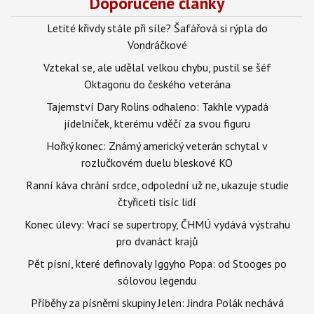
Doporučené články
Letité křivdy stále při síle? Šafářová si rýpla do
Vondráčkové
Vztekal se, ale udělal velkou chybu, pustil se šéf
Oktagonu do českého veterána
Tajemství Dary Rolins odhaleno: Takhle vypadá
jídelníček, kterému vděčí za svou figuru
Hořký konec: Známý americký veterán schytal v
rozlučkovém duelu bleskové KO
Ranní káva chrání srdce, odpolední už ne, ukazuje studie
čtyřiceti tisíc lidí
Konec úlevy: Vrací se supertropy, ČHMÚ vydává výstrahu
pro dvanáct krajů
Pět písní, které definovaly Iggyho Popa: od Stooges po
sólovou legendu
Příběhy za písněmi skupiny Jelen: Jindra Polák nechává