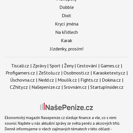
Dobble
Dixit
Krycí jména
Na křídlech
Karak
Jízdenky, prosím!
Tiscali.cz
|
Zprávy
|
Sport
|
Ženy
|
Cestování
|
Games.cz
|
Profigamers.cz
|
ZeStolu.cz
|
Osobnosti.cz
|
Karaoketexty.cz
|
Úschovna.cz
|
Nedd.cz
|
Moulík.cz
|
Fights.cz
|
Dokina.cz
|
CZhity.cz
|
Našepeníze.cz
|
Srovnám.cz
|
StartupInsider.cz
Ekonomický magazín Nasepenize.cz sleduje finance a vše, co s nimi
souvisí. Najdete u nás aktuální zprávy ze světa peněz a akciových trhů.
Denně informujeme o všech zajímavých tématech v této oblasti -