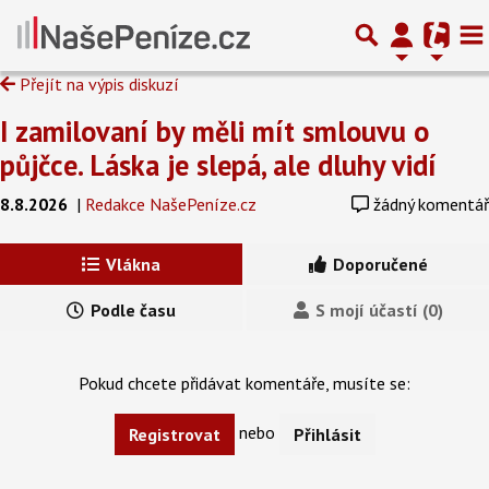
Přejít na výpis diskuzí
I zamilovaní by měli mít smlouvu o
půjčce. Láska je slepá, ale dluhy vidí
8.8.2026
|
Redakce NašePeníze.cz
žádný komentář
Vlákna
Doporučené
Podle času
S mojí účastí (0)
Pokud chcete přidávat komentáře, musíte se:
nebo
Registrovat
Přihlásit