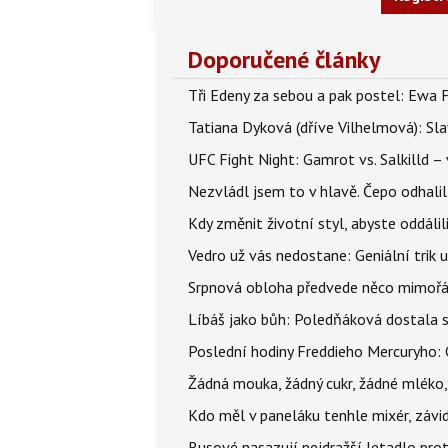
Doporučené články
Tři Edeny za sebou a pak postel: Ewa 
Tatiana Dyková (dříve Vilhelmová): Slav
UFC Fight Night: Gamrot vs. Salkilld 
Nezvládl jsem to v hlavě. Čepo odhal
Kdy změnit životní styl, abyste oddáli
Vedro už vás nedostane: Geniální trik 
Srpnová obloha předvede něco mimořád
Líbáš jako bůh: Poledňáková dostala s
Poslední hodiny Freddieho Mercuryho: 
Žádná mouka, žádný cukr, žádné mléko,
Kdo měl v paneláku tenhle mixér, závid
Rusové nasazují nejdražší letadlo proti