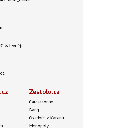
ní
40 % levněji
lot
.cz
Zestolu.cz
Carcassonne
Bang
Osadníci z Katanu
ch
Monopoly