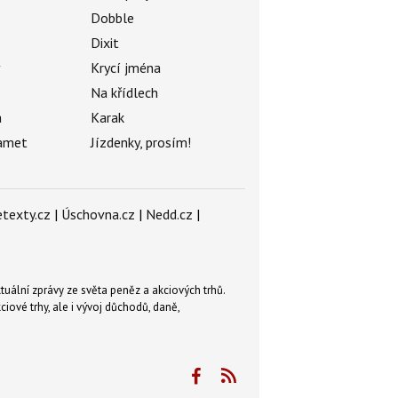
Dobble
Dixit
ý
Krycí jména
Na křídlech
a
Karak
amet
Jízdenky, prosím!
texty.cz
|
Úschovna.cz
|
Nedd.cz
|
tuální zprávy ze světa peněz a akciových trhů.
ové trhy, ale i vývoj důchodů, daně,