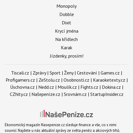
Monopoly
Dobble
Dixit
Krycí jména
Na křídlech
Karak
Jízdenky, prosím!
Tiscali.cz
|
Zprávy
|
Sport
|
Ženy
|
Cestování
|
Games.cz
|
Profigamers.cz
|
ZeStolu.cz
|
Osobnosti.cz
|
Karaoketexty.cz
|
Úschovna.cz
|
Nedd.cz
|
Moulík.cz
|
Fights.cz
|
Dokina.cz
|
CZhity.cz
|
Našepeníze.cz
|
Srovnám.cz
|
StartupInsider.cz
Ekonomický magazín Nasepenize.cz sleduje finance a vše, co s nimi
souvisí. Najdete u nás aktuální zprávy ze světa peněz a akciových trhů.