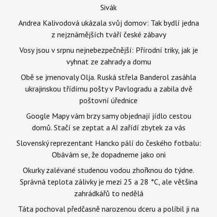
Sivák
Andrea Kalivodová ukázala svůj domov: Tak bydlí jedna
z nejznámějších tváří české zábavy
Vosy jsou v srpnu nejnebezpečnější: Přírodní triky, jak je
vyhnat ze zahrady a domu
Obě se jmenovaly Olja. Ruská střela Banderol zasáhla
ukrajinskou třídírnu pošty v Pavlogradu a zabila dvě
poštovní úřednice
Google Mapy vám brzy samy objednají jídlo cestou
domů. Stačí se zeptat a AI zařídí zbytek za vás
Slovenský reprezentant Hancko pálí do českého fotbalu:
Obávám se, že dopadneme jako oni
Okurky zalévané studenou vodou zhořknou do týdne.
Správná teplota zálivky je mezi 25 a 28 °C, ale většina
zahrádkářů to nedělá
Táta pochoval předčasně narozenou dceru a políbil ji na