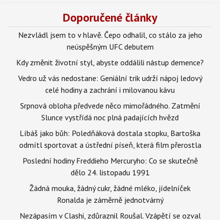
Doporučené články
Nezvládl jsem to v hlavě. Čepo odhalil, co stálo za jeho
neúspěšným UFC debutem
Kdy změnit životní styl, abyste oddálili nástup demence?
Vedro už vás nedostane: Geniální trik udrží nápoj ledový
celé hodiny a zachrání i milovanou kávu
Srpnová obloha předvede něco mimořádného. Zatmění
Slunce vystřídá noc plná padajících hvězd
Líbáš jako bůh: Poledňáková dostala stopku, Bartoška
odmítl sportovat a ústřední píseň, která film přerostla
Poslední hodiny Freddieho Mercuryho: Co se skutečně
dělo 24. listopadu 1991
Žádná mouka, žádný cukr, žádné mléko, jídelníček
Ronalda je záměrně jednotvárný
Nezápasím v Clashi, zdůraznil Roušal. Vzápětí se ozval