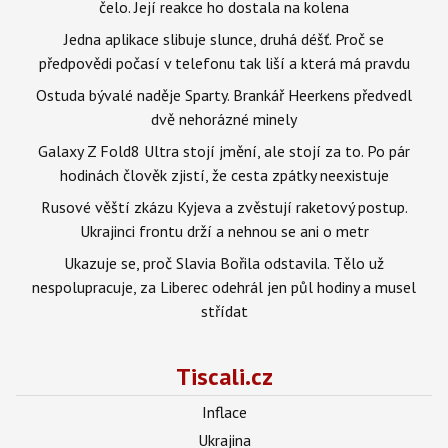
čelo. Její reakce ho dostala na kolena
Jedna aplikace slibuje slunce, druhá déšť. Proč se
předpovědi počasí v telefonu tak liší a která má pravdu
Ostuda bývalé naděje Sparty. Brankář Heerkens předvedl
dvě nehorázné minely
Galaxy Z Fold8 Ultra stojí jmění, ale stojí za to. Po pár
hodinách člověk zjistí, že cesta zpátky neexistuje
Rusové věští zkázu Kyjeva a zvěstují raketový postup.
Ukrajinci frontu drží a nehnou se ani o metr
Ukazuje se, proč Slavia Bořila odstavila. Tělo už
nespolupracuje, za Liberec odehrál jen půl hodiny a musel
střídat
Tiscali.cz
Inflace
Ukrajina