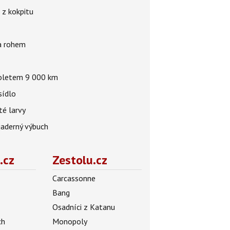
 z kokpitu
za rohem
 doletem 9 000 km
sídlo
té larvy
jaderný výbuch
.cz
Zestolu.cz
Carcassonne
Bang
Osadníci z Katanu
ch
Monopoly