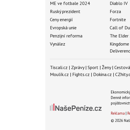
ME ve fotbale 2024
Diablo IV
Ruský prezident
Forza
Ceny energií
Fortnite
Evropská unie
Call of D
Penzijní reforma
The Elder 
Vynález
Kingdome
Deliveren
Tiscali.cz
|
Zprávy
|
Sport
|
Ženy
|
Cestová
Moulík.cz
|
Fights.cz
|
Dokina.cz
|
CZhity.
Ekonomický 
Denně infor
pojišťovnict
Reklama
|
R
© 2026 Naše