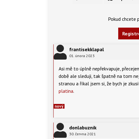
Pokud chcete p
Registr
frantisekklapal
01. února 2023
Asi mě to úplně nepřekvapuje, přecejen 
době ale sleduji, tak špatně na tom ne
stranou a říkal jsem si, že bych je zk
platina
.
nový
donlabuznik
30. června 2021