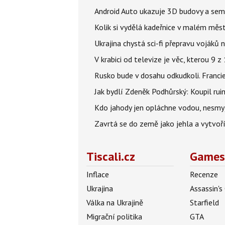
Android Auto ukazuje 3D budovy a sema
Kolik si vydělá kadeřnice v malém měst
Ukrajina chystá sci-fi přepravu vojáků 
V krabici od televize je věc, kterou 9 
Rusko bude v dosahu odkudkoli. Franci
Jak bydlí Zdeněk Podhůrský: Koupil ruin
Kdo jahody jen opláchne vodou, nesmyje
Zavrtá se do země jako jehla a vytvoř
Tiscali.cz
Games
Inflace
Recenze
Ukrajina
Assassin's
Válka na Ukrajině
Starfield
Migrační politika
GTA