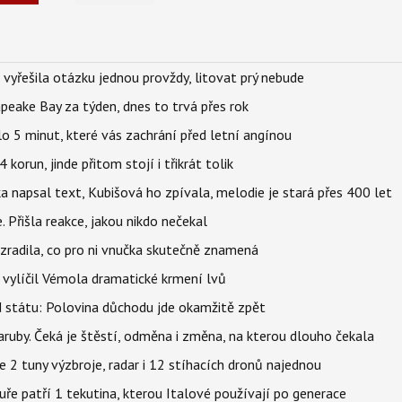
 vyřešila otázku jednou provždy, litovat prý nebude
apeake Bay za týden, dnes to trvá přes rok
o 5 minut, které vás zachrání před letní angínou
orun, jinde přitom stojí i třikrát tolik
napsal text, Kubišová ho zpívala, melodie je stará přes 400 let
 Přišla reakce, jakou nikdo nečekal
ozradila, co pro ni vnučka skutečně znamená
, vylíčil Vémola dramatické krmení lvů
d státu: Polovina důchodu jde okamžitě zpět
ruby. Čeká je štěstí, odměna i změna, na kterou dlouho čekala
2 tuny výzbroje, radar i 12 stíhacích dronů najednou
uře patří 1 tekutina, kterou Italové používají po generace