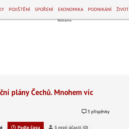
KY
POJIŠTĚNÍ
SPOŘENÍ
EKONOMIKA
PODNIKÁNÍ
ŽIVOT
iční plány Čechů. Mnohem víc
3 příspěvky
é
Podle času
S mojí účastí (0)