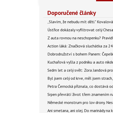
Doporučené články
„Slavím, že nebudu mít děti." Kovalová
Ústřice dokázaly vyfiltrovat celý Ches
Z auta rovnou na neschopenku? Pravidl
Action láká: Značková sluchátka za 244 k
Dobrodružství s bohem Panem: Čepelka 
Kuchařová vyšla z podniku a auto nikde.
Sedm let a celý svět: Zora Jandová pr
Byl jsem celý od krve, měl jsem strach
Petra Černocká přiznala, co dostává o
Srpen převrátí život třem znamením na
Německé monstrum pro lov drony. Nese 
Ani smetana, ani olej. Do marinády na k