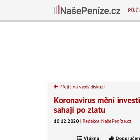
PŮJČ
Přejít na výpis diskuzí
Koronavirus mění invest
sahají po zlatu
10.12.2020
|
Redakce NašePeníze.cz
Vlákna
Doporučen