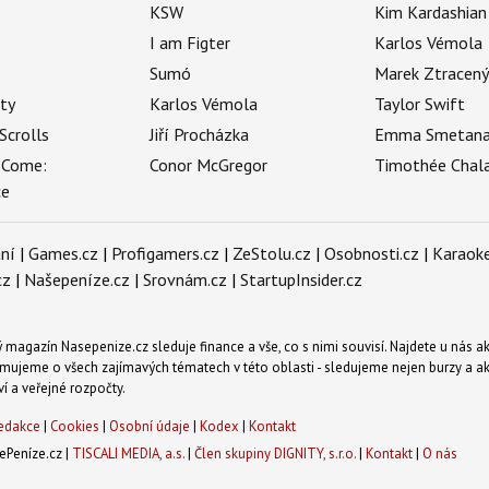
KSW
Kim Kardashian
I am Figter
Karlos Vémola
Sumó
Marek Ztracen
uty
Karlos Vémola
Taylor Swift
Scrolls
Jiří Procházka
Emma Smetan
 Come:
Conor McGregor
Timothée Chal
ce
ní
|
Games.cz
|
Profigamers.cz
|
ZeStolu.cz
|
Osobnosti.cz
|
Karaoke
cz
|
Našepeníze.cz
|
Srovnám.cz
|
StartupInsider.cz
magazín Nasepenize.cz sleduje finance a vše, co s nimi souvisí. Najdete u nás ak
mujeme o všech zajímavých tématech v této oblasti - sledujeme nejen burzy a akci
ví a veřejné rozpočty.
edakce
|
Cookies
|
Osobní údaje
|
Kodex
|
Kontakt
Peníze.cz |
TISCALI MEDIA, a.s.
|
Člen skupiny DIGNITY, s.r.o.
|
Kontakt
|
O nás