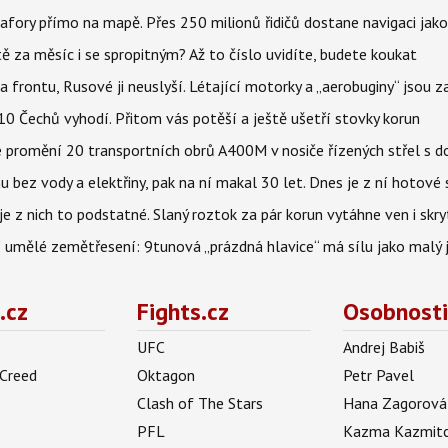
fory přímo na mapě. Přes 250 milionů řidičů dostane navigaci jako
ě za měsíc i se spropitným? Až to číslo uvidíte, budete koukat
na frontu, Rusové ji neuslyší. Létající motorky a „aerobuginy“ jsou 
z 10 Čechů vyhodí. Přitom vás potěší a ještě ušetří stovky korun
e promění 20 transportních obrů A400M v nosiče řízených střel s
u bez vody a elektřiny, pak na ní makal 30 let. Dnes je z ní hotové 
 z nich to podstatné. Slaný roztok za pár korun vytáhne ven i skry
í umělé zemětřesení: 9tunová „prázdná hlavice“ má sílu jako malý 
.cz
Fights.cz
Osobnosti
UFC
Andrej Babiš
 Creed
Oktagon
Petr Pavel
Clash of The Stars
Hana Zagorová
PFL
Kazma Kazmit