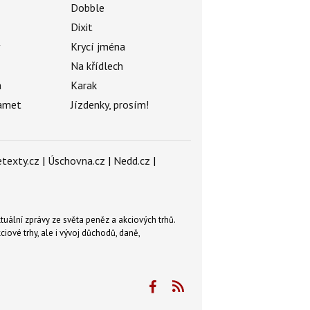
Dobble
Dixit
ý
Krycí jména
Na křídlech
a
Karak
amet
Jízdenky, prosím!
texty.cz
|
Úschovna.cz
|
Nedd.cz
|
tuální zprávy ze světa peněz a akciových trhů.
ové trhy, ale i vývoj důchodů, daně,