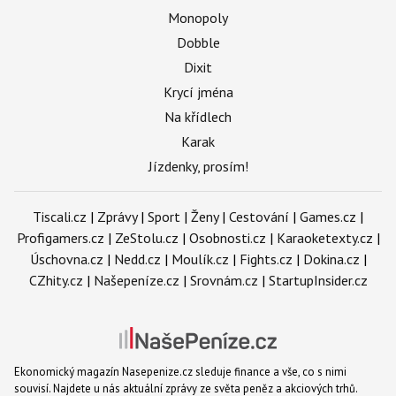
Monopoly
Dobble
Dixit
Krycí jména
Na křídlech
Karak
Jízdenky, prosím!
Tiscali.cz
|
Zprávy
|
Sport
|
Ženy
|
Cestování
|
Games.cz
|
Profigamers.cz
|
ZeStolu.cz
|
Osobnosti.cz
|
Karaoketexty.cz
|
Úschovna.cz
|
Nedd.cz
|
Moulík.cz
|
Fights.cz
|
Dokina.cz
|
CZhity.cz
|
Našepeníze.cz
|
Srovnám.cz
|
StartupInsider.cz
Ekonomický magazín Nasepenize.cz sleduje finance a vše, co s nimi
souvisí. Najdete u nás aktuální zprávy ze světa peněz a akciových trhů.