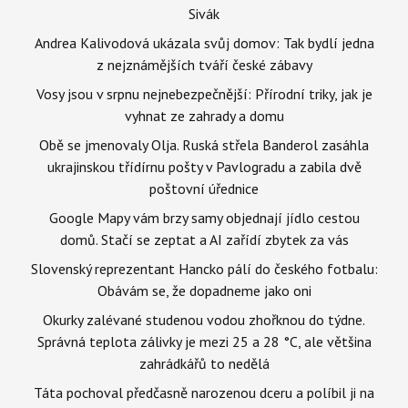
Sivák
Andrea Kalivodová ukázala svůj domov: Tak bydlí jedna
z nejznámějších tváří české zábavy
Vosy jsou v srpnu nejnebezpečnější: Přírodní triky, jak je
vyhnat ze zahrady a domu
Obě se jmenovaly Olja. Ruská střela Banderol zasáhla
ukrajinskou třídírnu pošty v Pavlogradu a zabila dvě
poštovní úřednice
Google Mapy vám brzy samy objednají jídlo cestou
domů. Stačí se zeptat a AI zařídí zbytek za vás
Slovenský reprezentant Hancko pálí do českého fotbalu:
Obávám se, že dopadneme jako oni
Okurky zalévané studenou vodou zhořknou do týdne.
Správná teplota zálivky je mezi 25 a 28 °C, ale většina
zahrádkářů to nedělá
Táta pochoval předčasně narozenou dceru a políbil ji na