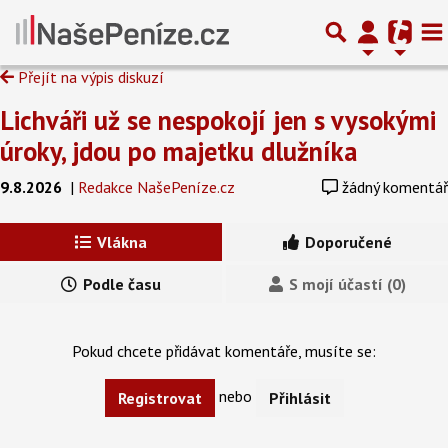
Přejít na výpis diskuzí
Lichváři už se nespokojí jen s vysokými
úroky, jdou po majetku dlužníka
9.8.2026
|
Redakce NašePeníze.cz
žádný komentář
Vlákna
Doporučené
Podle času
S mojí účastí (0)
Pokud chcete přidávat komentáře, musíte se:
nebo
Registrovat
Přihlásit