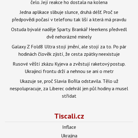
čelo. Její reakce ho dostala na kolena
Jedna aplikace slibuje slunce, druhá déšť. Proč se
předpovědi počasí v telefonu tak liší a která má pravdu
Ostuda bývalé naděje Sparty. Brankář Heerkens předvedl
dvě nehorázné minely
Galaxy Z Fold8 Ultra stojí jmění, ale stojí za to. Po pár
hodinách člověk zjistí, že cesta zpátky neexistuje
Rusové věští zkázu Kyjeva a zvěstují raketový postup.
Ukrajinci frontu drží a nehnou se ani o metr
Ukazuje se, proč Slavia Bořila odstavila. Tělo už
nespolupracuje, za Liberec odehrál jen půl hodiny a musel
střídat
Tiscali.cz
Inflace
Ukrajina