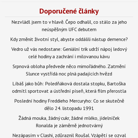
Doporučené články
Nezvládl jsem to v hlavě. Čepo odhalil, co stálo za jeho
neúspěšným UFC debutem
Kdy změnit životní styl, abyste oddálili nástup demence?
Vedro už vás nedostane: Geniální trik udrží nápoj ledový
celé hodiny a zachrání i milovanou kávu
Srpnová obloha předvede něco mimořádného. Zatmění
Slunce vystřídá noc plná padajících hvězd
Líbáš jako bůh: Poledňáková dostala stopku, Bartoška
odmítl sportovat a ústřední píseň, která film přerostla
Poslední hodiny Freddieho Mercuryho: Co se skutečně
dělo 24. listopadu 1991
Žádná mouka, žádný cukr, žádné mléko, jídelníček
Ronalda je záměrně jednotvárný
Nezápasím v Clashi, zdůraznil Roušal. Vzápětí se ozval