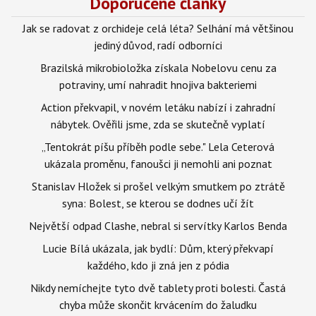
Doporučené články
Jak se radovat z orchideje celá léta? Selhání má většinou
jediný důvod, radí odborníci
Brazilská mikrobioložka získala Nobelovu cenu za
potraviny, umí nahradit hnojiva bakteriemi
Action překvapil, v novém letáku nabízí i zahradní
nábytek. Ověřili jsme, zda se skutečně vyplatí
„Tentokrát píšu příběh podle sebe." Lela Ceterová
ukázala proměnu, fanoušci ji nemohli ani poznat
Stanislav Hložek si prošel velkým smutkem po ztrátě
syna: Bolest, se kterou se dodnes učí žít
Největší odpad Clashe, nebral si servítky Karlos Benda
Lucie Bílá ukázala, jak bydlí: Dům, který překvapí
každého, kdo ji zná jen z pódia
Nikdy nemíchejte tyto dvě tablety proti bolesti. Častá
chyba může skončit krvácením do žaludku