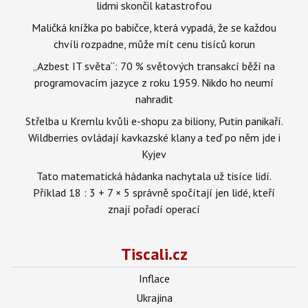
lidmi skončil katastrofou
Maličká knížka po babičce, která vypadá, že se každou
chvíli rozpadne, může mít cenu tisíců korun
„Azbest IT světa“: 70 % světových transakcí běží na
programovacím jazyce z roku 1959. Nikdo ho neumí
nahradit
Střelba u Kremlu kvůli e-shopu za biliony, Putin panikaří.
Wildberries ovládají kavkazské klany a teď po něm jde i
Kyjev
Tato matematická hádanka nachytala už tisíce lidí.
Příklad 18 : 3 + 7 × 5 správně spočítají jen lidé, kteří
znají pořadí operací
Tiscali.cz
Inflace
Ukrajina