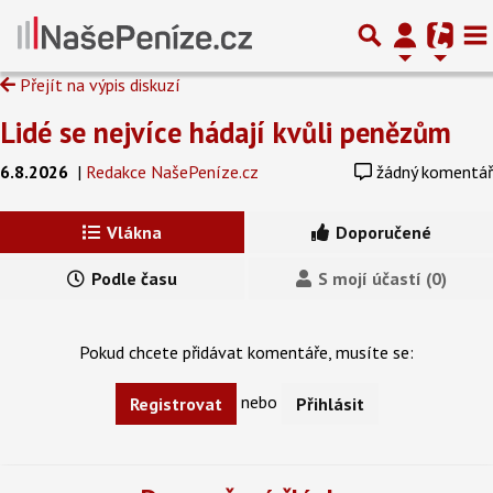
Přejít na výpis diskuzí
Lidé se nejvíce hádají kvůli penězům
6.8.2026
|
Redakce NašePeníze.cz
žádný komentář
Vlákna
Doporučené
Podle času
S mojí účastí (0)
Pokud chcete přidávat komentáře, musíte se:
nebo
Registrovat
Přihlásit