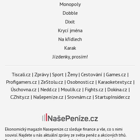
Monopoly
Dobble
Dixit
Krycí jména
Na křídlech
Karak
Jízdenky, prosím!
Tiscali.cz
|
Zprávy
|
Sport
|
Ženy
|
Cestování
|
Games.cz
|
Profigamers.cz
|
ZeStolu.cz
|
Osobnosti.cz
|
Karaoketexty.cz
|
Úschovna.cz
|
Nedd.cz
|
Moulík.cz
|
Fights.cz
|
Dokina.cz
|
CZhity.cz
|
Našepeníze.cz
|
Srovnám.cz
|
StartupInsider.cz
Ekonomický magazín Nasepenize.cz sleduje finance a vše, co s nimi
souvisí. Najdete u nás aktuální zprávy ze světa peněz a akciových trhů.