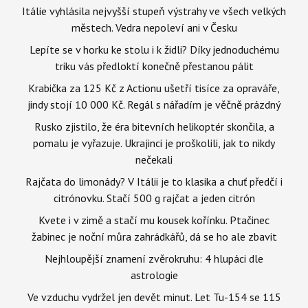
Itálie vyhlásila nejvyšší stupeň výstrahy ve všech velkých
městech. Vedra nepoleví ani v Česku
Lepíte se v horku ke stolu i k židli? Díky jednoduchému
triku vás předloktí konečně přestanou pálit
Krabička za 125 Kč z Actionu ušetří tisíce za opraváře,
jindy stojí 10 000 Kč. Regál s nářadím je věčně prázdný
Rusko zjistilo, že éra bitevních helikoptér skončila, a
pomalu je vyřazuje. Ukrajinci je proškolili, jak to nikdy
nečekali
Rajčata do limonády? V Itálii je to klasika a chuť předčí i
citrónovku. Stačí 500 g rajčat a jeden citrón
Kvete i v zimě a stačí mu kousek kořínku. Ptačinec
žabinec je noční můra zahrádkářů, dá se ho ale zbavit
Nejhloupější znamení zvěrokruhu: 4 hlupáci dle
astrologie
Ve vzduchu vydržel jen devět minut. Let Tu-154 se 115