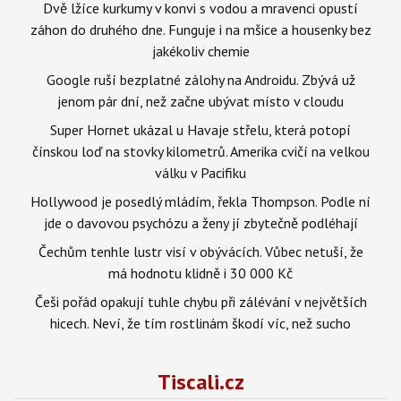
Dvě lžíce kurkumy v konvi s vodou a mravenci opustí
záhon do druhého dne. Funguje i na mšice a housenky bez
jakékoliv chemie
Google ruší bezplatné zálohy na Androidu. Zbývá už
jenom pár dní, než začne ubývat místo v cloudu
Super Hornet ukázal u Havaje střelu, která potopí
čínskou loď na stovky kilometrů. Amerika cvičí na velkou
válku v Pacifiku
Hollywood je posedlý mládím, řekla Thompson. Podle ní
jde o davovou psychózu a ženy jí zbytečně podléhají
Čechům tenhle lustr visí v obývácích. Vůbec netuší, že
má hodnotu klidně i 30 000 Kč
Češi pořád opakují tuhle chybu při zálévání v největších
hicech. Neví, že tím rostlinám škodí víc, než sucho
Tiscali.cz