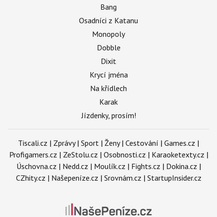
Bang
Osadníci z Katanu
Monopoly
Dobble
Dixit
Krycí jména
Na křídlech
Karak
Jízdenky, prosím!
Tiscali.cz
|
Zprávy
|
Sport
|
Ženy
|
Cestování
|
Games.cz
|
Profigamers.cz
|
ZeStolu.cz
|
Osobnosti.cz
|
Karaoketexty.cz
|
Úschovna.cz
|
Nedd.cz
|
Moulík.cz
|
Fights.cz
|
Dokina.cz
|
CZhity.cz
|
Našepeníze.cz
|
Srovnám.cz
|
StartupInsider.cz