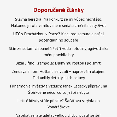
Doporučené články
Slavná herečka: Na konkurz se mi vůbec nechtělo.
Nakonec jí role v milovaném seriálu změnila celý život
UFC s Procházkou v Praze? Kincl pro samuraje našel
potenciálního soupeře
Stín ze solárních panelů šetří vodu i plodiny, agrivoltaika
mění pravidla hry
Bizár Jiřího Krampola: Dluhy mu rostou i po smrti
Zendaya a Tom Holland se vzali v naprostém utajení.
Teď unikly detaily jejich oslavy
Filharmonie, hvězdy a vzduch: Janek Ledecký připravil na
Štěrkovně něco, co tu ještě nebylo
Letité křivdy stále při síle? Šafářová si rýpla do
Vondráčkové
Vztekal se, ale udělal velkou chybu, pustil se šéf