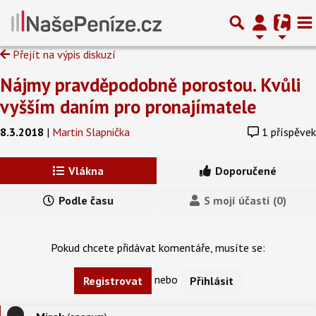
Přejít na výpis diskuzí
Nájmy pravděpodobně porostou. Kvůli
vyšším daním pro pronajímatele
8.3.2018
|
Martin Slapnička
1 příspěvek
Vlákna
Doporučené
Podle času
S mojí účastí (0)
Pokud chcete přidávat komentáře, musíte se:
nebo
Registrovat
Přihlásit