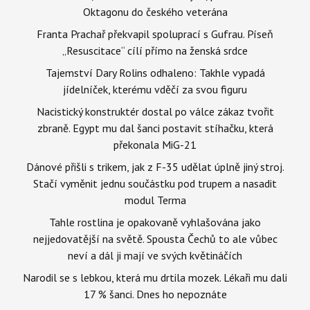
Oktagonu do českého veterána
Franta Prachař překvapil spoluprací s Gufrau. Píseň
„Resuscitace“ cílí přímo na ženská srdce
Tajemství Dary Rolins odhaleno: Takhle vypadá
jídelníček, kterému vděčí za svou figuru
Nacistický konstruktér dostal po válce zákaz tvořit
zbraně. Egypt mu dal šanci postavit stíhačku, která
překonala MiG-21
Dánové přišli s trikem, jak z F-35 udělat úplně jiný stroj.
Stačí vyměnit jednu součástku pod trupem a nasadit
modul Terma
Tahle rostlina je opakovaně vyhlašována jako
nejjedovatější na světě. Spousta Čechů to ale vůbec
neví a dál ji mají ve svých květináčích
Narodil se s lebkou, která mu drtila mozek. Lékaři mu dali
17 % šanci. Dnes ho nepoznáte