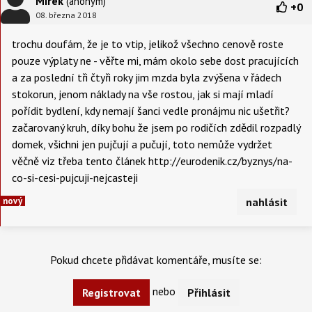
Mirek
(anonym)
+
0
08. března 2018
trochu doufám, že je to vtip, jelikož všechno cenově roste
pouze výplaty ne - věřte mi, mám okolo sebe dost pracujících
a za poslední tři čtyři roky jim mzda byla zvýšena v řádech
stokorun, jenom náklady na vše rostou, jak si mají mladí
pořídit bydlení, kdy nemají šanci vedle pronájmu nic ušetřit?
začarovaný kruh, díky bohu že jsem po rodičích zdědil rozpadlý
domek, všichni jen pujčují a pučují, toto nemůže vydržet
věčně viz třeba tento článek http://eurodenik.cz/byznys/na-
co-si-cesi-pujcuji-nejcasteji
nový
nahlásit
Pokud chcete přidávat komentáře, musíte se:
nebo
Registrovat
Přihlásit