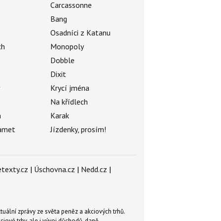
Carcassonne
Bang
Osadníci z Katanu
ch
Monopoly
Dobble
Dixit
ý
Krycí jména
Na křídlech
a
Karak
amet
Jízdenky, prosím!
texty.cz
|
Úschovna.cz
|
Nedd.cz
|
tuální zprávy ze světa peněz a akciových trhů.
ové trhy, ale i vývoj důchodů, daně,