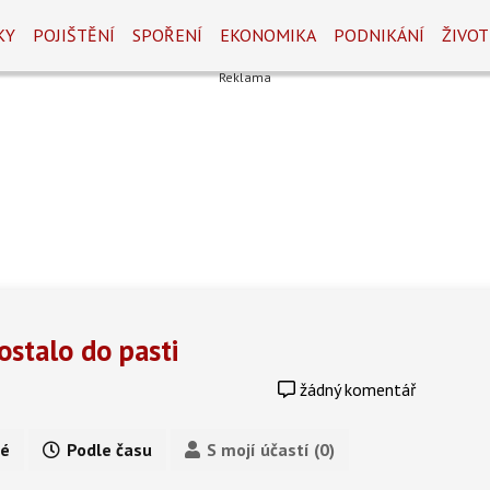
KY
POJIŠTĚNÍ
SPOŘENÍ
EKONOMIKA
PODNIKÁNÍ
ŽIVOT
dostalo do pasti
žádný komentář
é
Podle času
S mojí účastí (0)