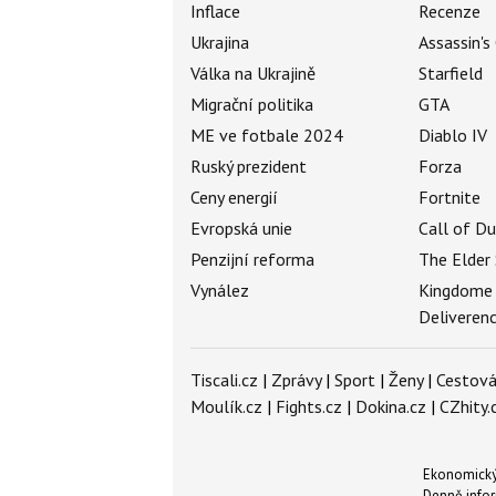
Inflace
Recenze
Ukrajina
Assassin's
Válka na Ukrajině
Starfield
Migrační politika
GTA
ME ve fotbale 2024
Diablo IV
Ruský prezident
Forza
Ceny energií
Fortnite
Evropská unie
Call of D
Penzijní reforma
The Elder 
Vynález
Kingdome
Deliveren
Tiscali.cz
|
Zprávy
|
Sport
|
Ženy
|
Cestová
Moulík.cz
|
Fights.cz
|
Dokina.cz
|
CZhity.
Ekonomický 
Denně infor