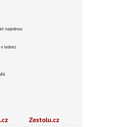
ket najednou
v lednici
ěli
.cz
Zestolu.cz