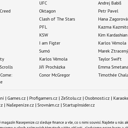
UFC
Andrej Babiš
 Creed
Oktagon
Petr Pavel
Clash of The Stars
Hana Zagorová
PFL
Kazma Kazmit
KSW
Kim Kardashian
I am Figter
Karlos Vémola
Sumó
Marek Ztracen
uty
Karlos Vémola
Taylor Swift
Scrolls
Jiří Procházka
Emma Smetan
 Come:
Conor McGregor
Timothée Chal
ce
ní
|
Games.cz
|
Profigamers.cz
|
ZeStolu.cz
|
Osobnosti.cz
|
Karaoke
cz
|
Našepeníze.cz
|
Srovnám.cz
|
StartupInsider.cz
magazín Nasepenize.cz sleduje finance a vše, co s nimi souvisí. Najdete u nás ak
mujeme o všech zajímavých tématech v této oblasti - sledujeme nejen burzy a akci