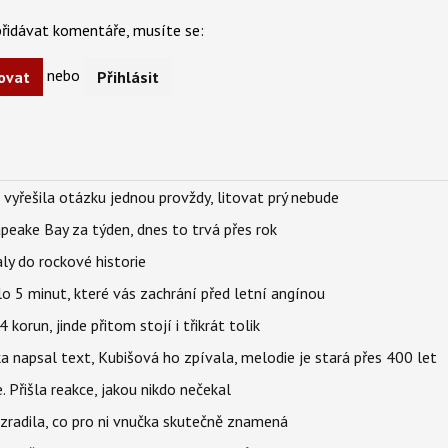
řidávat komentáře, musíte se:
nebo
ovat
Přihlásit
 vyřešila otázku jednou provždy, litovat prý nebude
apeake Bay za týden, dnes to trvá přes rok
ly do rockové historie
o 5 minut, které vás zachrání před letní angínou
orun, jinde přitom stojí i třikrát tolik
napsal text, Kubišová ho zpívala, melodie je stará přes 400 let
 Přišla reakce, jakou nikdo nečekal
ozradila, co pro ni vnučka skutečně znamená