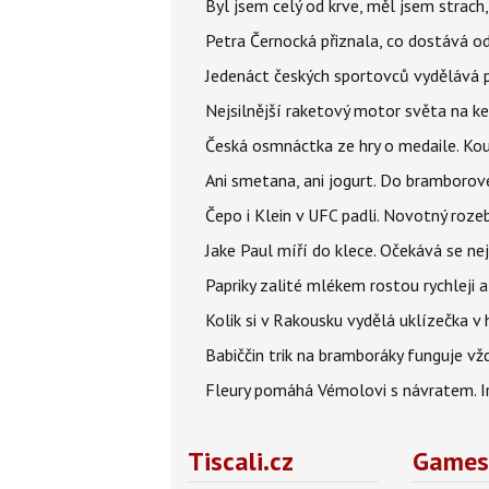
Byl jsem celý od krve, měl jsem strach
Petra Černocká přiznala, co dostává o
Jedenáct českých sportovců vydělává př
Nejsilnější raketový motor světa na k
Česká osmnáctka ze hry o medaile. Ko
Ani smetana, ani jogurt. Do bramborové
Čepo i Klein v UFC padli. Novotný roze
Jake Paul míří do klece. Očekává se n
Papriky zalité mlékem rostou rychleji
Kolik si v Rakousku vydělá uklízečka v
Babiččin trik na bramboráky funguje vž
Fleury pomáhá Vémolovi s návratem. I
Tiscali.cz
Games