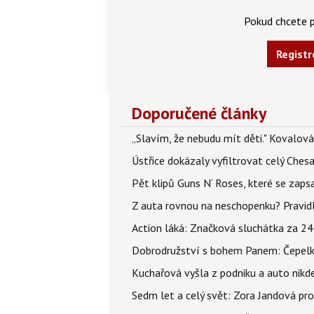
Pokud chcete p
Registr
Doporučené články
„Slavím, že nebudu mít děti." Kovalová
Ústřice dokázaly vyfiltrovat celý Ches
Pět klipů Guns N‘ Roses, které se zapsa
Z auta rovnou na neschopenku? Pravidl
Action láká: Značková sluchátka za 244 k
Dobrodružství s bohem Panem: Čepelka 
Kuchařová vyšla z podniku a auto nikde.
Sedm let a celý svět: Zora Jandová pr