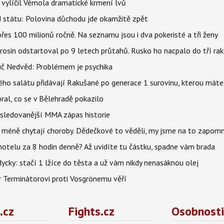
, vylíčil Vémola dramatické krmení lvů
d státu: Polovina důchodu jde okamžitě zpět
es 100 milionů ročně. Na seznamu jsou i dva pokeristé a tři ženy
erosin odstartoval po 9 letech průtahů. Rusko ho nacpalo do tří ra
uč Nedvěd: Problémem je psychika
ho salátu přidávají Rakušané po generace 1 surovinu, kterou máte 
bral, co se v Bělehradě pokazilo
ejsledovanější MMA zápas historie
 a méně chytají choroby. Dědečkové to věděli, my jsme na to zapomn
 hotelu za 8 hodin denně? Až uvidíte tu částku, spadne vám brada
dycky: stačí 1 lžíce do těsta a už vám nikdy nenasáknou olej
r Terminátorovi proti Vosgrönemu věří
.cz
Fights.cz
Osobnosti