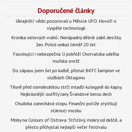
Doporučené články
Ukrajinští vědci pozorovali u Měsíce UFO. Hovoří o
vyspělé technologii
Kronika sériových vrahů: Nenápadný dělník zabil desítky
žen. Policii unikal téměř 20 let
Fascinující i nebezpečná. U pobřeží Chorvatska udeřila
mořská smršť
Do zápasu jsem šel po kalbě, přiznal BKFC šampion ve
službách Oktagonu
Těsně před osmdesátkou strčí mladší kolegyně do kapsy.
Nejkrásnější outfity Jany Švandové berou dech
Chudoba zanechává stopu. Finanční potíže zrychlují
stárnutí mozku
Moby na Colours of Ostrava: Střízlivý, mokrý od deště, a
přesto přichystal nejlepší večer festivalu