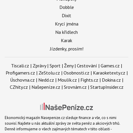
Dobble
Dixit
Krycí jména
Na křídlech
Karak
Jízdenky, prosím!
Tiscali.cz
|
Zprávy
|
Sport
|
Ženy
|
Cestování
|
Games.cz
|
Profigamers.cz
|
ZeStolu.cz
|
Osobnosti.cz
|
Karaoketexty.cz
|
Úschovna.cz
|
Nedd.cz
|
Moulík.cz
|
Fights.cz
|
Dokina.cz
|
CZhity.cz
|
Našepeníze.cz
|
Srovnám.cz
|
StartupInsider.cz
Ekonomický magazín Nasepenize.cz sleduje finance a vše, co s nimi
souvisí. Najdete u nás aktuální zprávy ze světa peněz a akciových trhů.
Denně informujeme o všech zajímavých tématech v této oblasti -