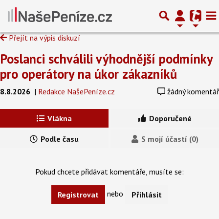
Přejít na výpis diskuzí
Poslanci schválili výhodnější podmínky
pro operátory na úkor zákazníků
8.8.2026
|
Redakce NašePeníze.cz
žádný komentář
Vlákna
Doporučené
Podle času
S mojí účastí (0)
Pokud chcete přidávat komentáře, musíte se:
nebo
Registrovat
Přihlásit