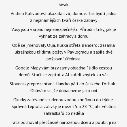
Sivák
Andrea Kalivodová ukázala svůj domov: Tak bydlí jedna
z nejznámějších tváří české zábavy
Vosy jsou v srpnu nejnebezpečnější: Přírodní triky, jak je
vyhnat ze zahrady a domu
Obě se jmenovaly Olja. Ruská střela Banderol zasáhla
ukrajinskou třídírnu pošty v Pavlogradu a zabila dvě
poštovní úřednice
Google Mapy vám brzy samy objednají jídlo cestou
domů. Stačí se zeptat a AI zařídí zbytek za vás
Slovenský reprezentant Hancko pálí do českého fotbalu:
Obávám se, že dopadneme jako oni
Okurky zalévané studenou vodou zhořknou do týdne.
Správná teplota zálivky je mezi 25 a 28 °C, ale většina
zahrádkářů to nedělá
Táta pochoval předčasně narozenou dceru a políbil ji na