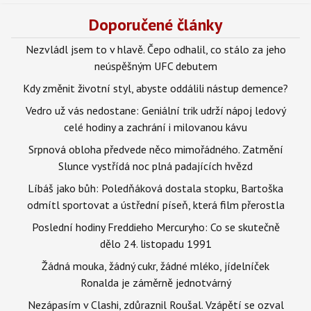
Doporučené články
Nezvládl jsem to v hlavě. Čepo odhalil, co stálo za jeho
neúspěšným UFC debutem
Kdy změnit životní styl, abyste oddálili nástup demence?
Vedro už vás nedostane: Geniální trik udrží nápoj ledový
celé hodiny a zachrání i milovanou kávu
Srpnová obloha předvede něco mimořádného. Zatmění
Slunce vystřídá noc plná padajících hvězd
Líbáš jako bůh: Poledňáková dostala stopku, Bartoška
odmítl sportovat a ústřední píseň, která film přerostla
Poslední hodiny Freddieho Mercuryho: Co se skutečně
dělo 24. listopadu 1991
Žádná mouka, žádný cukr, žádné mléko, jídelníček
Ronalda je záměrně jednotvárný
Nezápasím v Clashi, zdůraznil Roušal. Vzápětí se ozval