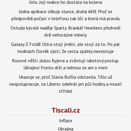
čelo. Její reakce ho dostala na kolena
Jedna aplikace slibuje slunce, druhá déšť. Proč se
předpovědi počasí v telefonu tak liší a která má pravdu
Ostuda bývalé naděje Sparty. Brankář Heerkens předvedl
dvě nehorázné minely
Galaxy Z Fold8 Ultra stojí jmění, ale stojí za to. Po pár
hodinách člověk zjistí, že cesta zpátky neexistuje
Rusové věští zkázu Kyjeva a zvěstují raketový postup.
Ukrajinci frontu drží a nehnou se ani o metr
Ukazuje se, proč Slavia Bořila odstavila. Tělo už
nespolupracuje, za Liberec odehrál jen půl hodiny a musel
střídat
Tiscali.cz
Inflace
Ukrajina