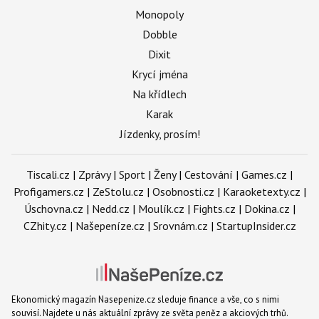
Monopoly
Dobble
Dixit
Krycí jména
Na křídlech
Karak
Jízdenky, prosím!
Tiscali.cz
|
Zprávy
|
Sport
|
Ženy
|
Cestování
|
Games.cz
|
Profigamers.cz
|
ZeStolu.cz
|
Osobnosti.cz
|
Karaoketexty.cz
|
Úschovna.cz
|
Nedd.cz
|
Moulík.cz
|
Fights.cz
|
Dokina.cz
|
CZhity.cz
|
Našepeníze.cz
|
Srovnám.cz
|
StartupInsider.cz
Ekonomický magazín Nasepenize.cz sleduje finance a vše, co s nimi
souvisí. Najdete u nás aktuální zprávy ze světa peněz a akciových trhů.