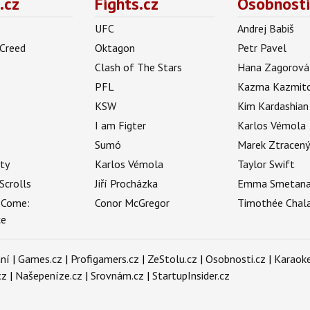
.cz
Fights.cz
Osobnosti
UFC
Andrej Babiš
 Creed
Oktagon
Petr Pavel
Clash of The Stars
Hana Zagorová
PFL
Kazma Kazmit
KSW
Kim Kardashian
I am Figter
Karlos Vémola
Sumó
Marek Ztracen
uty
Karlos Vémola
Taylor Swift
Scrolls
Jiří Procházka
Emma Smetan
 Come:
Conor McGregor
Timothée Chal
ce
ní
|
Games.cz
|
Profigamers.cz
|
ZeStolu.cz
|
Osobnosti.cz
|
Karaoke
cz
|
Našepeníze.cz
|
Srovnám.cz
|
StartupInsider.cz