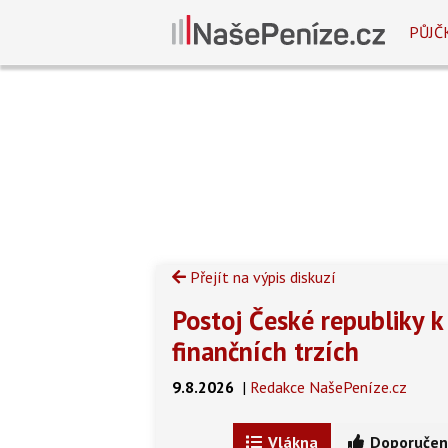
PŮJČ
Přejít na výpis diskuzí
Postoj České republiky k
finančních trzích
9.8.2026
|
Redakce NašePeníze.cz
Vlákna
Doporučen