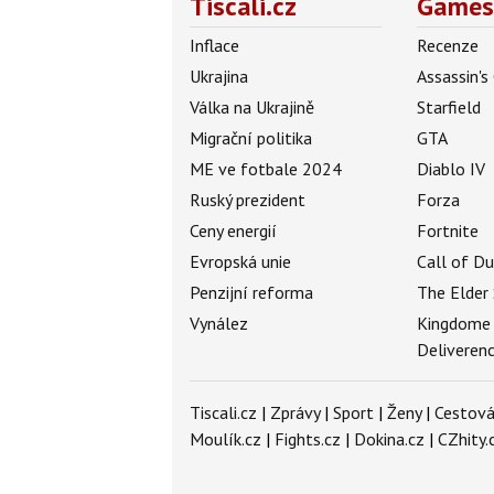
Tiscali.cz
Games
Inflace
Recenze
Ukrajina
Assassin's
Válka na Ukrajině
Starfield
Migrační politika
GTA
ME ve fotbale 2024
Diablo IV
Ruský prezident
Forza
Ceny energií
Fortnite
Evropská unie
Call of D
Penzijní reforma
The Elder 
Vynález
Kingdome
Deliveren
Tiscali.cz
|
Zprávy
|
Sport
|
Ženy
|
Cestová
Moulík.cz
|
Fights.cz
|
Dokina.cz
|
CZhity.