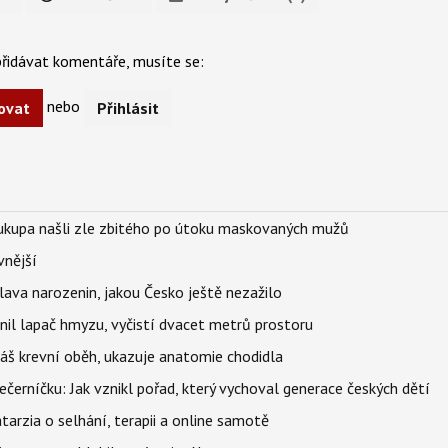
řidávat komentáře, musíte se:
nebo
ovat
Přihlásit
Soukupa našli zle zbitého po útoku maskovaných mužů
vnější
lava narozenin, jakou Česko ještě nezažilo
nil lapač hmyzu, vyčistí dvacet metrů prostoru
váš krevní oběh, ukazuje anatomie chodidla
černíčku: Jak vznikl pořad, který vychoval generace českých dětí
Katarzia o selhání, terapii a online samotě