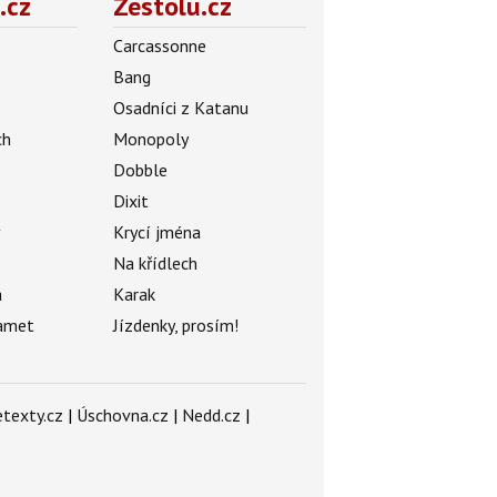
.cz
Zestolu.cz
Carcassonne
Bang
Osadníci z Katanu
ch
Monopoly
Dobble
Dixit
ý
Krycí jména
Na křídlech
a
Karak
amet
Jízdenky, prosím!
texty.cz
|
Úschovna.cz
|
Nedd.cz
|