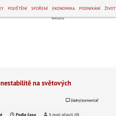
KY
POJIŠTĚNÍ
SPOŘENÍ
EKONOMIKA
PODNIKÁNÍ
ŽIVOT
 nestabilitě na světových
žádný komentář
é
Podle času
S mojí účastí (0)