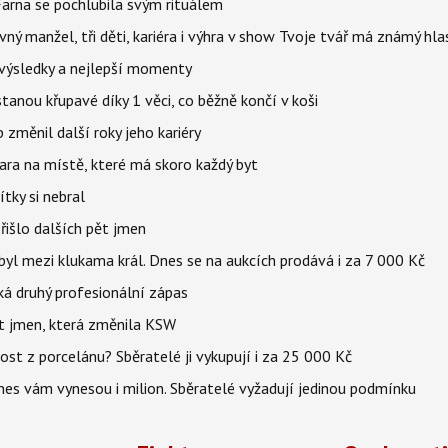
Farna se pochlubila svým rituálem
ný manžel, tři děti, kariéra i výhra v show Tvoje tvář má známý hla
– výsledky a nejlepší momenty
stanou křupavé díky 1 věci, co běžně končí v koši
změnil další roky jeho kariéry
jara na místě, které má skoro každý byt
tky si nebral
řišlo dalších pět jmen
byl mezi klukama král. Dnes se na aukcích prodává i za 7 000 Kč
eká druhý profesionální zápas
et jmen, která změnila KSW
st z porcelánu? Sběratelé ji vykupují i za 25 000 Kč
dnes vám vynesou i milion. Sběratelé vyžadují jedinou podmínku