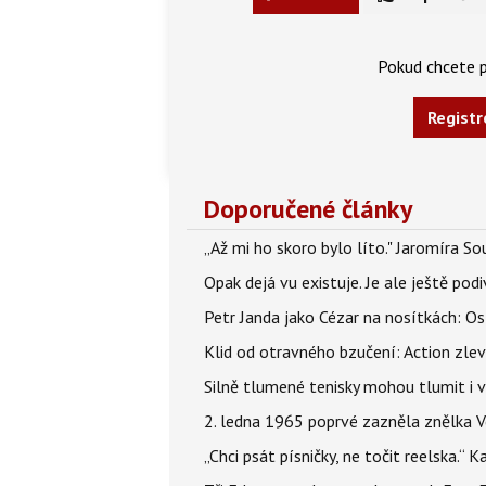
Pokud chcete p
Registr
Doporučené články
„Až mi ho skoro bylo líto." Jaromíra 
Opak dejá vu existuje. Je ale ještě podi
Petr Janda jako Cézar na nosítkách: Os
Klid od otravného bzučení: Action zlev
Silně tlumené tenisky mohou tlumit i 
2. ledna 1965 poprvé zazněla znělka Ve
„Chci psát písničky, ne točit reelska.“ 