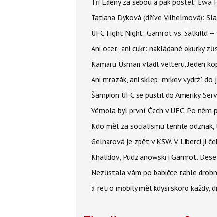
Tři Edeny za sebou a pak postel: Ewa 
Tatiana Dyková (dříve Vilhelmová): Slav
UFC Fight Night: Gamrot vs. Salkilld 
Ani ocet, ani cukr: nakládané okurky zů
Kamaru Usman vládl velteru. Jeden kop 
Ani mrazák, ani sklep: mrkev vydrží do 
Šampion UFC se pustil do Ameriky. Serví
Vémola byl první Čech v UFC. Po něm p
Kdo měl za socialismu tenhle odznak, 
Gelnarová je zpět v KSW. V Liberci ji č
Khalidov, Pudzianowski i Gamrot. Des
Nezůstala vám po babičce tahle drobno
3 retro mobily měl kdysi skoro každý, 