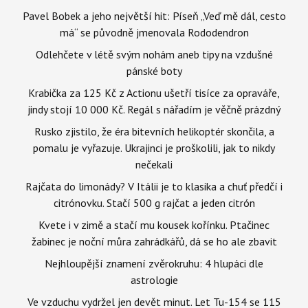
Pavel Bobek a jeho největší hit: Píseň „Veď mě dál, cesto
má“ se původně jmenovala Rododendron
Odlehčete v létě svým nohám aneb tipy na vzdušné
pánské boty
Krabička za 125 Kč z Actionu ušetří tisíce za opraváře,
jindy stojí 10 000 Kč. Regál s nářadím je věčně prázdný
Rusko zjistilo, že éra bitevních helikoptér skončila, a
pomalu je vyřazuje. Ukrajinci je proškolili, jak to nikdy
nečekali
Rajčata do limonády? V Itálii je to klasika a chuť předčí i
citrónovku. Stačí 500 g rajčat a jeden citrón
Kvete i v zimě a stačí mu kousek kořínku. Ptačinec
žabinec je noční můra zahrádkářů, dá se ho ale zbavit
Nejhloupější znamení zvěrokruhu: 4 hlupáci dle
astrologie
Ve vzduchu vydržel jen devět minut. Let Tu-154 se 115