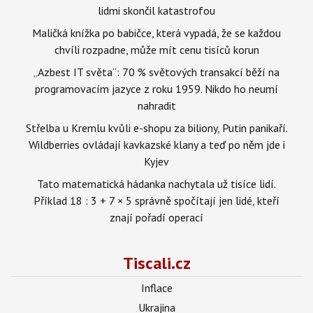
lidmi skončil katastrofou
Maličká knížka po babičce, která vypadá, že se každou
chvíli rozpadne, může mít cenu tisíců korun
„Azbest IT světa“: 70 % světových transakcí běží na
programovacím jazyce z roku 1959. Nikdo ho neumí
nahradit
Střelba u Kremlu kvůli e-shopu za biliony, Putin panikaří.
Wildberries ovládají kavkazské klany a teď po něm jde i
Kyjev
Tato matematická hádanka nachytala už tisíce lidí.
Příklad 18 : 3 + 7 × 5 správně spočítají jen lidé, kteří
znají pořadí operací
Tiscali.cz
Inflace
Ukrajina