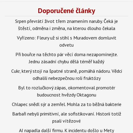
Doporučené články
Srpen převrátí život třem znamením naruby. Čeká je
štěstí, odměna i změna, na kterou dlouho čekala
Vyřízeno: Fleury už si stihl s Muradovem domluvit
odvetu
Při bouřce na těchto pár věcí doma nezapomínejte.
Jednu zásadní chybu dělá téměř každý
Cukr, který stojí na špatné straně, pomáhá nádoru. Vědci
odhalili nebezpečnou roli fruktózy
Byl to rozlučkový zápas, okomentoval promotér
budoucnost hvězdy Oktagonu
Chlapec snědl sýr a zemřel. Mohla za to běžná bakterie
Barbaři nebyli primitivní, ale sofistikovaní. Historii totiž
psali vítězové
AI napadla další firmu. K incidentu došlo u Mety