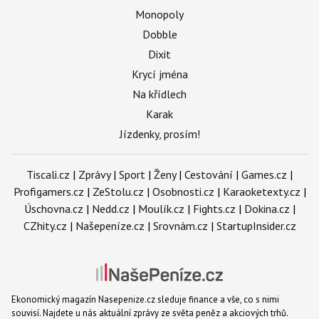
Monopoly
Dobble
Dixit
Krycí jména
Na křídlech
Karak
Jízdenky, prosím!
Tiscali.cz
|
Zprávy
|
Sport
|
Ženy
|
Cestování
|
Games.cz
|
Profigamers.cz
|
ZeStolu.cz
|
Osobnosti.cz
|
Karaoketexty.cz
|
Úschovna.cz
|
Nedd.cz
|
Moulík.cz
|
Fights.cz
|
Dokina.cz
|
CZhity.cz
|
Našepeníze.cz
|
Srovnám.cz
|
StartupInsider.cz
Ekonomický magazín Nasepenize.cz sleduje finance a vše, co s nimi
souvisí. Najdete u nás aktuální zprávy ze světa peněz a akciových trhů.