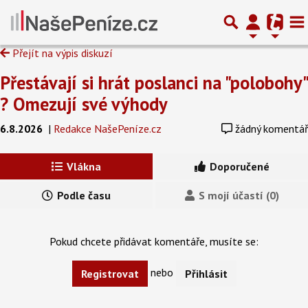
Přejít na výpis diskuzí
Přestávají si hrát poslanci na "polobohy"
? Omezují své výhody
6.8.2026
|
Redakce NašePeníze.cz
žádný komentář
Vlákna
Doporučené
Podle času
S mojí účastí (0)
Pokud chcete přidávat komentáře, musíte se:
nebo
Registrovat
Přihlásit