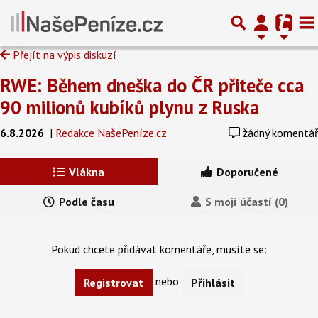
Přejít na výpis diskuzí
RWE: Během dneška do ČR přiteče cca
90 milionů kubíků plynu z Ruska
6.8.2026
|
Redakce NašePeníze.cz
žádný komentář
Vlákna
Doporučené
Podle času
S mojí účastí (0)
Pokud chcete přidávat komentáře, musíte se:
nebo
Registrovat
Přihlásit