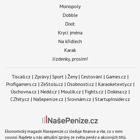
Monopoly
Dobble
Dixit
Krycí jména
Na křídlech
Karak
Jízdenky, prosím!
Tiscali.cz
|
Zprávy
|
Sport
|
Ženy
|
Cestování
|
Games.cz
|
Profigamers.cz
|
ZeStolu.cz
|
Osobnosti.cz
|
Karaoketexty.cz
|
Úschovna.cz
|
Nedd.cz
|
Moulík.cz
|
Fights.cz
|
Dokina.cz
|
CZhity.cz
|
Našepeníze.cz
|
Srovnám.cz
|
StartupInsider.cz
Ekonomický magazín Nasepenize.cz sleduje finance a vše, co s nimi
souvisí. Najdete u nás aktuální zprávy ze světa peněz a akciových trhů.