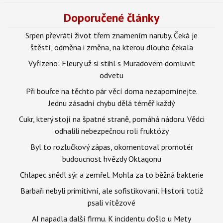
Doporučené články
Srpen převrátí život třem znamením naruby. Čeká je
štěstí, odměna i změna, na kterou dlouho čekala
Vyřízeno: Fleury už si stihl s Muradovem domluvit
odvetu
Při bouřce na těchto pár věcí doma nezapomínejte.
Jednu zásadní chybu dělá téměř každý
Cukr, který stojí na špatné straně, pomáhá nádoru. Vědci
odhalili nebezpečnou roli fruktózy
Byl to rozlučkový zápas, okomentoval promotér
budoucnost hvězdy Oktagonu
Chlapec snědl sýr a zemřel. Mohla za to běžná bakterie
Barbaři nebyli primitivní, ale sofistikovaní. Historii totiž
psali vítězové
AI napadla další firmu. K incidentu došlo u Mety