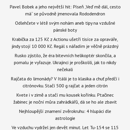
Pavel Bobek a jeho největší hit: Píseň „Veď mě dál, cesto
má“ se původně jmenovala Rododendron
Odlehčete v létě svým nohám aneb tipy na vzdušné
pánské boty
Krabička za 125 Kč z Actionu ušetří tisíce za opraváře,
jindy stojí 10 000 Kč. Regál s nářadím je věčně prázdný
Rusko zjistilo, že éra bitevních helikoptér skončila, a
pomalu je vyřazuje. Ukrajinci je proškolili, jak to nikdy
nečekali
Rajčata do limonády? V Itálii je to klasika a chuť předčí i
citrónovku. Stačí 500 g rajčat a jeden citrón
Kvete i v zimě a stačí mu kousek kořínku. Ptačinec
žabinec je noční můra zahrádkářů, dá se ho ale zbavit
Nejhloupější znamení zvěrokruhu: 4 hlupáci dle
astrologie
Ve vzduchu vydržel jen devět minut. Let Tu-154 se 115