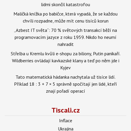
lidmi skončil katastrofou
Maličká knížka po babičce, která vypadá, že se každou
chvíli rozpadne, může mít cenu tisíců korun
„Azbest IT světa“: 70 % světových transakcí běží na
programovacím jazyce z roku 1959. Nikdo ho neumí
nahradit
Střelba u Kremlu kvůli e-shopu za biliony, Putin panikaří.
Wildberries ovládají kavkazské klany a teď po něm jde i
Kyjev
Tato matematická hádanka nachytala už tisíce lidí.
Příklad 18 : 3 + 7 × 5 správně spočítají jen lidé, kteří
znají pořadí operací
Tiscali.cz
Inflace
Ukrajina