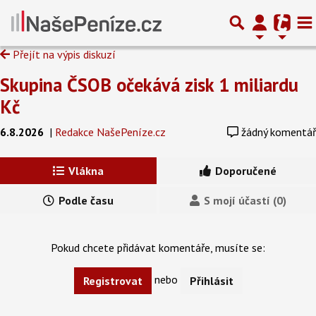
Přejít na výpis diskuzí
Skupina ČSOB očekává zisk 1 miliardu
Kč
6.8.2026
|
Redakce NašePeníze.cz
žádný komentář
Vlákna
Doporučené
Podle času
S mojí účastí (0)
Pokud chcete přidávat komentáře, musíte se:
nebo
Registrovat
Přihlásit