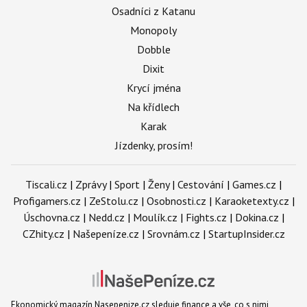
Osadníci z Katanu
Monopoly
Dobble
Dixit
Krycí jména
Na křídlech
Karak
Jízdenky, prosím!
Tiscali.cz
|
Zprávy
|
Sport
|
Ženy
|
Cestování
|
Games.cz
|
Profigamers.cz
|
ZeStolu.cz
|
Osobnosti.cz
|
Karaoketexty.cz
|
Úschovna.cz
|
Nedd.cz
|
Moulík.cz
|
Fights.cz
|
Dokina.cz
|
CZhity.cz
|
Našepeníze.cz
|
Srovnám.cz
|
StartupInsider.cz
Ekonomický magazín Nasepenize.cz sleduje finance a vše, co s nimi