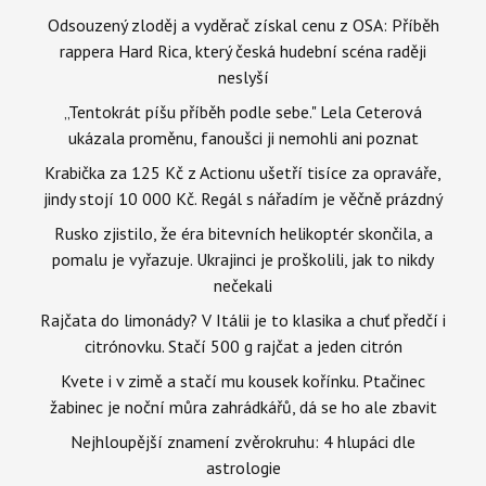
Odsouzený zloděj a vyděrač získal cenu z OSA: Příběh
rappera Hard Rica, který česká hudební scéna raději
neslyší
„Tentokrát píšu příběh podle sebe." Lela Ceterová
ukázala proměnu, fanoušci ji nemohli ani poznat
Krabička za 125 Kč z Actionu ušetří tisíce za opraváře,
jindy stojí 10 000 Kč. Regál s nářadím je věčně prázdný
Rusko zjistilo, že éra bitevních helikoptér skončila, a
pomalu je vyřazuje. Ukrajinci je proškolili, jak to nikdy
nečekali
Rajčata do limonády? V Itálii je to klasika a chuť předčí i
citrónovku. Stačí 500 g rajčat a jeden citrón
Kvete i v zimě a stačí mu kousek kořínku. Ptačinec
žabinec je noční můra zahrádkářů, dá se ho ale zbavit
Nejhloupější znamení zvěrokruhu: 4 hlupáci dle
astrologie