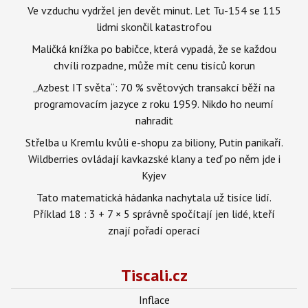
Ve vzduchu vydržel jen devět minut. Let Tu-154 se 115
lidmi skončil katastrofou
Maličká knížka po babičce, která vypadá, že se každou
chvíli rozpadne, může mít cenu tisíců korun
„Azbest IT světa“: 70 % světových transakcí běží na
programovacím jazyce z roku 1959. Nikdo ho neumí
nahradit
Střelba u Kremlu kvůli e-shopu za biliony, Putin panikaří.
Wildberries ovládají kavkazské klany a teď po něm jde i
Kyjev
Tato matematická hádanka nachytala už tisíce lidí.
Příklad 18 : 3 + 7 × 5 správně spočítají jen lidé, kteří
znají pořadí operací
Tiscali.cz
Inflace