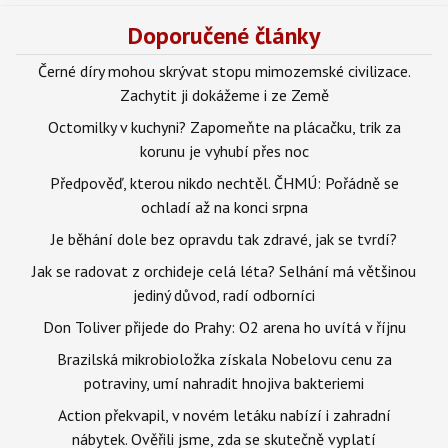
Doporučené články
Černé díry mohou skrývat stopu mimozemské civilizace.
Zachytit ji dokážeme i ze Země
Octomilky v kuchyni? Zapomeňte na plácačku, trik za
korunu je vyhubí přes noc
Předpověď, kterou nikdo nechtěl. ČHMÚ: Pořádně se
ochladí až na konci srpna
Je běhání dole bez opravdu tak zdravé, jak se tvrdí?
Jak se radovat z orchideje celá léta? Selhání má většinou
jediný důvod, radí odborníci
Don Toliver přijede do Prahy: O2 arena ho uvítá v říjnu
Brazilská mikrobioložka získala Nobelovu cenu za
potraviny, umí nahradit hnojiva bakteriemi
Action překvapil, v novém letáku nabízí i zahradní
nábytek. Ověřili jsme, zda se skutečně vyplatí