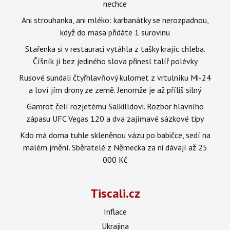
nechce
Ani strouhanka, ani mléko: karbanátky se nerozpadnou,
když do masa přidáte 1 surovinu
Stařenka si v restauraci vytáhla z tašky krajíc chleba.
Číšník jí bez jediného slova přinesl talíř polévky
Rusové sundali čtyřhlavňový kulomet z vrtulníku Mi-24
a loví jím drony ze země. Jenomže je až příliš silný
Gamrot čelí rozjetému Salkilldovi. Rozbor hlavního
zápasu UFC Vegas 120 a dva zajímavé sázkové tipy
Kdo má doma tuhle skleněnou vázu po babičce, sedí na
malém jmění. Sběratelé z Německa za ni dávají až 25
000 Kč
Tiscali.cz
Inflace
Ukrajina