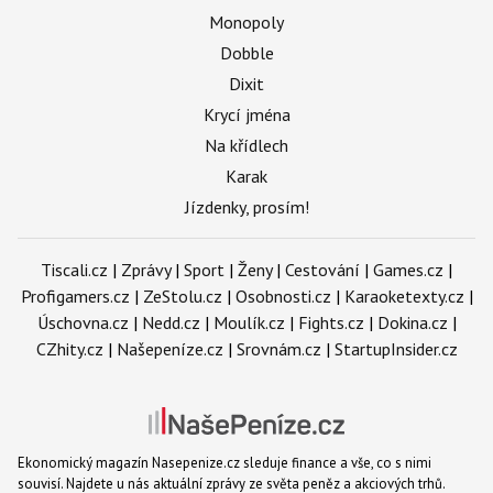
Monopoly
Dobble
Dixit
Krycí jména
Na křídlech
Karak
Jízdenky, prosím!
Tiscali.cz
|
Zprávy
|
Sport
|
Ženy
|
Cestování
|
Games.cz
|
Profigamers.cz
|
ZeStolu.cz
|
Osobnosti.cz
|
Karaoketexty.cz
|
Úschovna.cz
|
Nedd.cz
|
Moulík.cz
|
Fights.cz
|
Dokina.cz
|
CZhity.cz
|
Našepeníze.cz
|
Srovnám.cz
|
StartupInsider.cz
Ekonomický magazín Nasepenize.cz sleduje finance a vše, co s nimi
souvisí. Najdete u nás aktuální zprávy ze světa peněz a akciových trhů.