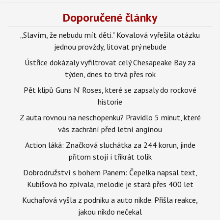
Doporučené články
„Slavím, že nebudu mít děti." Kovalová vyřešila otázku
jednou provždy, litovat prý nebude
Ústřice dokázaly vyfiltrovat celý Chesapeake Bay za
týden, dnes to trvá přes rok
Pět klipů Guns N‘ Roses, které se zapsaly do rockové
historie
Z auta rovnou na neschopenku? Pravidlo 5 minut, které
vás zachrání před letní angínou
Action láká: Značková sluchátka za 244 korun, jinde
přitom stojí i třikrát tolik
Dobrodružství s bohem Panem: Čepelka napsal text,
Kubišová ho zpívala, melodie je stará přes 400 let
Kuchařová vyšla z podniku a auto nikde. Přišla reakce,
jakou nikdo nečekal