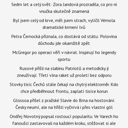
Sedm let a celý svět: Zora Jandová prozradila, co pro ni
vnučka skutečně znamená
Byl jsem celý od krve, měl jsem strach, vylíčil Vémola
dramatické krmení lvů
Petra Černocká přiznala, co dostává od státu: Polovina
důchodu jde okamžitě zpět
McGregor po operaci věří v návrat. Inspirují ho legendy
sportu
Rusové přišli na slabinu Patriotů a metodicky ji
zneužívají. Třetí vlna raket už proletí bez odporu
Stovky tisíc Čechů stále čekají na chytrý elektroměr. Kdo
chce předběhnout frontu, zaplatí tisíce korun
Glossoa přišel z pražské Slavie do Brna na hostování.
Česky neumí, ale na hřišti vyčnívá i přes vlastní gól
Ondřej Novotný popsal rostoucí popularitu. Ve Varech ho
fanoušci zastavovali na každém kroku, stěžovat si ale