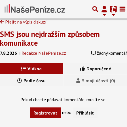
Přejít na výpis diskuzí
SMS jsou nejdražším způsobem
komunikace
7.8.2026
|
Redakce NašePeníze.cz
žádný komentář
Vlákna
Doporučené
Podle času
S mojí účastí (0)
Pokud chcete přidávat komentáře, musíte se:
nebo
Registrovat
Přihlásit