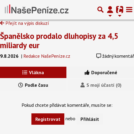
Přejít na výpis diskuzí
Španělsko prodalo dluhopisy za 4,5
miliardy eur
9.8.2026
|
Redakce NašePeníze.cz
žádný komentář
Vlákna
Doporučené
Podle času
S mojí účastí (0)
Pokud chcete přidávat komentáře, musíte se:
nebo
Registrovat
Přihlásit