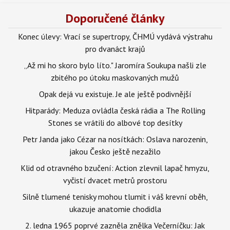
Doporučené články
Konec úlevy: Vrací se supertropy, ČHMÚ vydává výstrahu
pro dvanáct krajů
„Až mi ho skoro bylo líto." Jaromíra Soukupa našli zle
zbitého po útoku maskovaných mužů
Opak dejá vu existuje. Je ale ještě podivnější
Hitparády: Meduza ovládla česká rádia a The Rolling
Stones se vrátili do albové top desítky
Petr Janda jako Cézar na nosítkách: Oslava narozenin,
jakou Česko ještě nezažilo
Klid od otravného bzučení: Action zlevnil lapač hmyzu,
vyčistí dvacet metrů prostoru
Silně tlumené tenisky mohou tlumit i váš krevní oběh,
ukazuje anatomie chodidla
2. ledna 1965 poprvé zazněla znělka Večerníčku: Jak