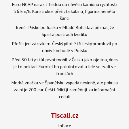
Euro NCAP narazil Teslou do návěsu kamionu rychlostí
56 km/h. Konstrukce přeřízla kabinu, figurína neměla
šanci
Trenér Priske po fiasku v Mladé Boleslavi přiznal, že
Sparta postrádá kvalitu
Přežili jen zázrakem. Český pilot Stříteský promluvil po
ohnivé nehodě v Polsku
Před 30 lety stál první mobil v Česku jako ojetina, dnes
je to poklad. Eurotel ho pak dotoval a lidé se rvali ve
frontách
Modrá značka ve Španělsku vypadá nevinně, ale pokuta
za ni je 200 eur. Čeští řidiči ji zaměňují za informační
ceduli
Tiscali.cz
Inflace