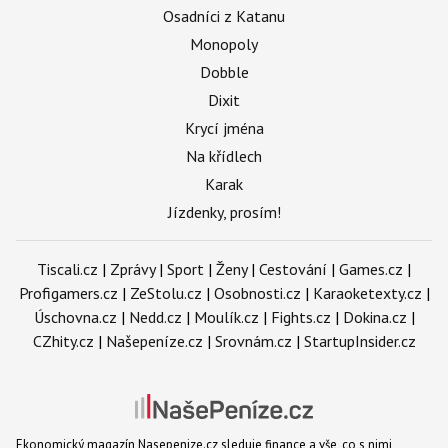
Osadníci z Katanu
Monopoly
Dobble
Dixit
Krycí jména
Na křídlech
Karak
Jízdenky, prosím!
Tiscali.cz
|
Zprávy
|
Sport
|
Ženy
|
Cestování
|
Games.cz
|
Profigamers.cz
|
ZeStolu.cz
|
Osobnosti.cz
|
Karaoketexty.cz
|
Úschovna.cz
|
Nedd.cz
|
Moulík.cz
|
Fights.cz
|
Dokina.cz
|
CZhity.cz
|
Našepeníze.cz
|
Srovnám.cz
|
StartupInsider.cz
Ekonomický magazín Nasepenize.cz sleduje finance a vše, co s nimi