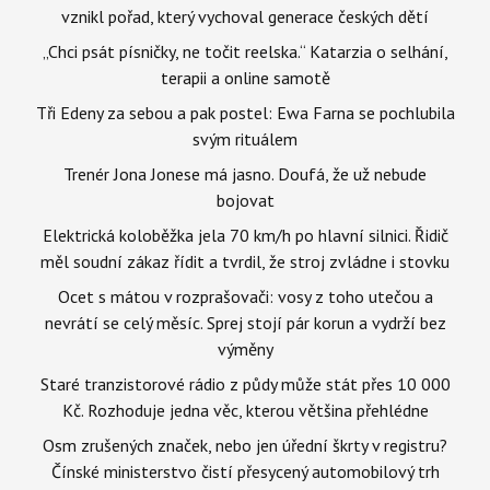
vznikl pořad, který vychoval generace českých dětí
„Chci psát písničky, ne točit reelska.“ Katarzia o selhání,
terapii a online samotě
Tři Edeny za sebou a pak postel: Ewa Farna se pochlubila
svým rituálem
Trenér Jona Jonese má jasno. Doufá, že už nebude
bojovat
Elektrická koloběžka jela 70 km/h po hlavní silnici. Řidič
měl soudní zákaz řídit a tvrdil, že stroj zvládne i stovku
Ocet s mátou v rozprašovači: vosy z toho utečou a
nevrátí se celý měsíc. Sprej stojí pár korun a vydrží bez
výměny
Staré tranzistorové rádio z půdy může stát přes 10 000
Kč. Rozhoduje jedna věc, kterou většina přehlédne
Osm zrušených značek, nebo jen úřední škrty v registru?
Čínské ministerstvo čistí přesycený automobilový trh