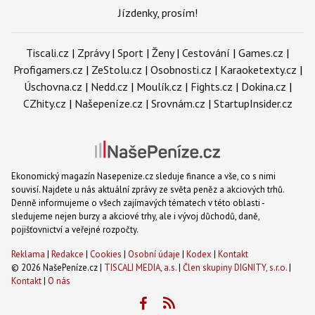
Jízdenky, prosím!
Tiscali.cz
|
Zprávy
|
Sport
|
Ženy
|
Cestování
|
Games.cz
|
Profigamers.cz
|
ZeStolu.cz
|
Osobnosti.cz
|
Karaoketexty.cz
|
Úschovna.cz
|
Nedd.cz
|
Moulík.cz
|
Fights.cz
|
Dokina.cz
|
CZhity.cz
|
Našepeníze.cz
|
Srovnám.cz
|
StartupInsider.cz
Ekonomický magazín Nasepenize.cz sleduje finance a vše, co s nimi
souvisí. Najdete u nás aktuální zprávy ze světa peněz a akciových trhů.
Denně informujeme o všech zajímavých tématech v této oblasti -
sledujeme nejen burzy a akciové trhy, ale i vývoj důchodů, daně,
pojišťovnictví a veřejné rozpočty.
Reklama
|
Redakce
|
Cookies
|
Osobní údaje
|
Kodex
|
Kontakt
© 2026 NašePeníze.cz |
TISCALI MEDIA, a.s.
|
Člen skupiny DIGNITY, s.r.o.
|
Kontakt
|
O nás