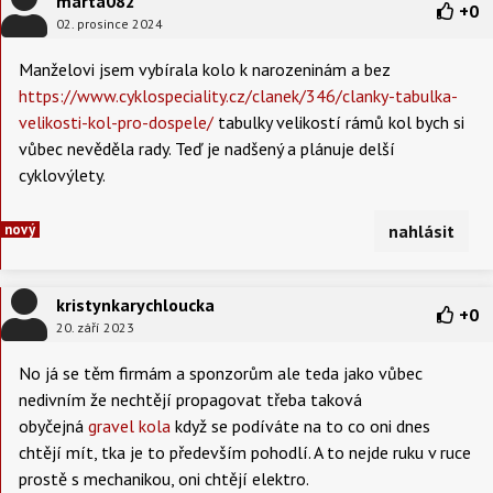
marta082
+
0
02. prosince 2024
Manželovi jsem vybírala kolo k narozeninám a bez
https
://www
.cyklospeciality
.cz
/clanek
/346
/clanky
-tabulka
-
velikosti
-kol
-pro
-dospele/
tabulky velikostí rámů kol bych si
vůbec nevěděla rady. Teď je nadšený a plánuje delší
cyklovýlety.
nový
nahlásit
kristynkarychloucka
+
0
20. září 2023
No já se těm firmám a sponzorům ale teda jako vůbec
nedivním že nechtějí propagovat třeba taková
obyčejná
gravel kola
když se podíváte na to co oni dnes
chtějí mít, tka je to především pohodlí. A to nejde ruku v ruce
prostě s mechanikou, oni chtějí elektro.