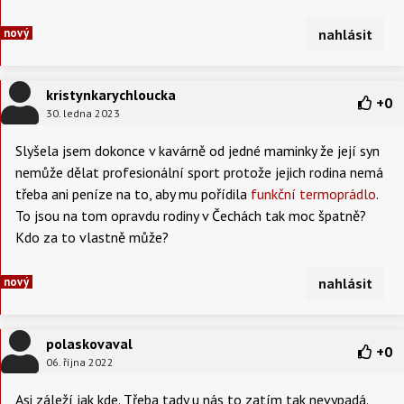
nový
nahlásit
kristynkarychloucka
+
0
30. ledna 2023
Slyšela jsem dokonce v kavárně od jedné maminky že její syn
nemůže dělat profesionální sport protože jejich rodina nemá
třeba ani peníze na to, aby mu pořídila
funkční termoprádlo
.
To jsou na tom opravdu rodiny v Čechách tak moc špatně?
Kdo za to vlastně může?
nový
nahlásit
polaskovaval
+
0
06. října 2022
Asi záleží jak kde. Třeba tady u nás to zatím tak nevypadá.