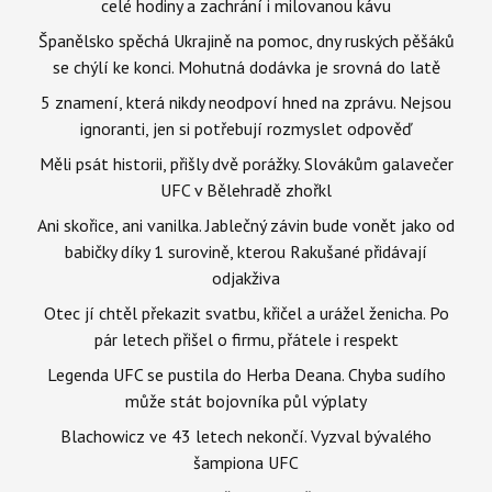
celé hodiny a zachrání i milovanou kávu
Španělsko spěchá Ukrajině na pomoc, dny ruských pěšáků
se chýlí ke konci. Mohutná dodávka je srovná do latě
5 znamení, která nikdy neodpoví hned na zprávu. Nejsou
ignoranti, jen si potřebují rozmyslet odpověď
Měli psát historii, přišly dvě porážky. Slovákům galavečer
UFC v Bělehradě zhořkl
Ani skořice, ani vanilka. Jablečný závin bude vonět jako od
babičky díky 1 surovině, kterou Rakušané přidávají
odjakživa
Otec jí chtěl překazit svatbu, křičel a urážel ženicha. Po
pár letech přišel o firmu, přátele i respekt
Legenda UFC se pustila do Herba Deana. Chyba sudího
může stát bojovníka půl výplaty
Blachowicz ve 43 letech nekončí. Vyzval bývalého
šampiona UFC