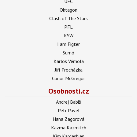
UFC
Oktagon
Clash of The Stars
PFL
KSW
I am Figter
Sumó
Karlos Vémola
Jiří Procházka
Conor McGregor
Osobnosti.cz
Andrej Babiš
Petr Pavel
Hana Zagorová
Kazma Kazmitch
Kim Kardashian