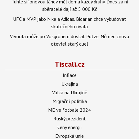
Tuhle sifonovou láhev měl doma každý druhý. Dnes za ni
sběratelé dají až 5 000 Kč
UFC a MVP jako Nike a Adidas. Bidarian chce vybudovat
skutečného rivala
Vémola může po Vosgrönem dostat Pütze. Němec znovu
otevřel starý duel
Tiscali.cz
Inflace
Ukrajina
Válka na Ukrajině
Migrační politika
ME ve fotbale 2024
Ruský prezident
Ceny energií
Evropská unie