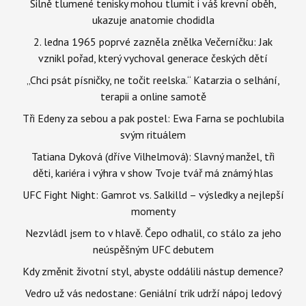
Silně tlumené tenisky mohou tlumit i váš krevní oběh,
ukazuje anatomie chodidla
2. ledna 1965 poprvé zazněla znělka Večerníčku: Jak
vznikl pořad, který vychoval generace českých dětí
„Chci psát písničky, ne točit reelska.“ Katarzia o selhání,
terapii a online samotě
Tři Edeny za sebou a pak postel: Ewa Farna se pochlubila
svým rituálem
Tatiana Dyková (dříve Vilhelmová): Slavný manžel, tři
děti, kariéra i výhra v show Tvoje tvář má známý hlas
UFC Fight Night: Gamrot vs. Salkilld – výsledky a nejlepší
momenty
Nezvládl jsem to v hlavě. Čepo odhalil, co stálo za jeho
neúspěšným UFC debutem
Kdy změnit životní styl, abyste oddálili nástup demence?
Vedro už vás nedostane: Geniální trik udrží nápoj ledový