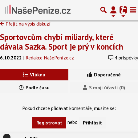
Přejít na výpis diskuzí
Sportovcům chybí miliardy, které
dávala Sazka. Sport je prý v koncích
6.10.2022
|
Redakce NašePeníze.cz
4 příspěvky
Vlákna
Doporučené
Podle času
S mojí účastí (0)
Pokud chcete přidávat komentáře, musíte se:
nebo
Registrovat
Přihlásit