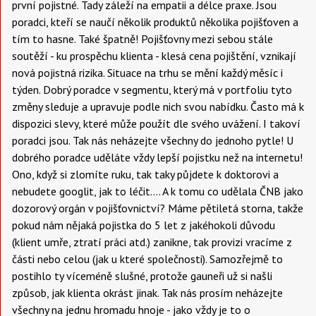
první pojistné. Tady záleží na empatii a délce praxe. Jsou
poradci, kteří se naučí několik produktů několika pojišťoven a
tím to hasne. Také špatně! Pojišťovny mezi sebou stále
soutěží - ku prospěchu klienta - klesá cena pojištění, vznikají
nová pojistná rizika. Situace na trhu se mění každý měsíc i
týden. Dobrý poradce v segmentu, který má v portfoliu tyto
změny sleduje a upravuje podle nich svou nabídku. Často má k
dispozici slevy, které může použít dle svého uvážení. I takoví
poradci jsou. Tak nás neházejte všechny do jednoho pytle! U
dobrého poradce uděláte vždy lepší pojistku než na internetu!
Ono, když si zlomíte ruku, tak taky půjdete k doktorovi a
nebudete googlit, jak to léčit.... A k tomu co udělala ČNB jako
dozorový orgán v pojišťovnictví? Máme pětiletá storna, takže
pokud nám nějaká pojistka do 5 let z jakéhokoli důvodu
(klient umře, ztratí práci atd.) zanikne, tak provizi vracíme z
části nebo celou (jak u které společnosti). Samozřejmě to
postihlo ty víceméně slušné, protože gauneři už si našli
způsob, jak klienta okrást jinak. Tak nás prosím neházejte
všechny na jednu hromadu hnoje - jako vždy je to o