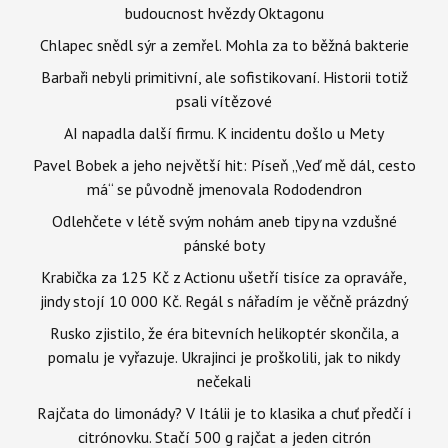
budoucnost hvězdy Oktagonu
Chlapec snědl sýr a zemřel. Mohla za to běžná bakterie
Barbaři nebyli primitivní, ale sofistikovaní. Historii totiž
psali vítězové
AI napadla další firmu. K incidentu došlo u Mety
Pavel Bobek a jeho největší hit: Píseň „Veď mě dál, cesto
má“ se původně jmenovala Rododendron
Odlehčete v létě svým nohám aneb tipy na vzdušné
pánské boty
Krabička za 125 Kč z Actionu ušetří tisíce za opraváře,
jindy stojí 10 000 Kč. Regál s nářadím je věčně prázdný
Rusko zjistilo, že éra bitevních helikoptér skončila, a
pomalu je vyřazuje. Ukrajinci je proškolili, jak to nikdy
nečekali
Rajčata do limonády? V Itálii je to klasika a chuť předčí i
citrónovku. Stačí 500 g rajčat a jeden citrón