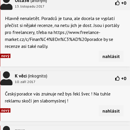
Olca36
(anonym)
+
0
13. listopadu 2017
Hlavně nenaletět. Poradců je tuna, ale docela se vyplatí
přečíst si nějaké recenze, na netu jich je dost. Jsou i portály
pro freelancery, třeba na https://www.freelance-
market.cz/c/Finan%C4%8Dn%C3%AD%20poradce by se
recenze asi také našly.
nový
nahlásit
K věci
(inkognito)
+
0
10. září 2017
Český poradce vás zruinuje než bys řekl švec ! Na tuhle
reklamu skočí jen slabomyslnej !
nový
nahlásit