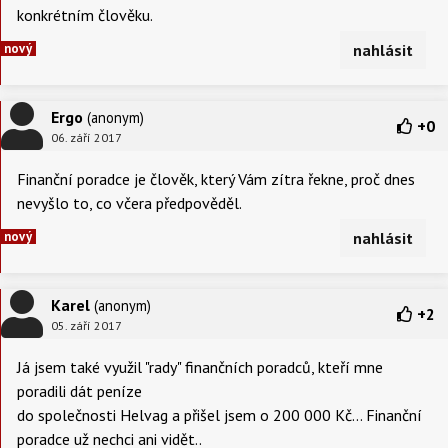
konkrétním člověku.
nový
nahlásit
Ergo
(anonym)
+
0
06. září 2017
Finanční poradce je člověk, který Vám zítra řekne, proč dnes
nevyšlo to, co včera předpověděl.
nový
nahlásit
Karel
(anonym)
+
2
05. září 2017
Já jsem také využil "rady" finančních poradců, kteří mne
poradili dát peníze
do společnosti Helvag a přišel jsem o 200 000 Kč... Finanční
poradce už nechci ani vidět..