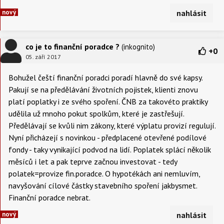
nový
nahlásit
co je to finanční poradce ?
(inkognito)
+
0
05. září 2017
Bohužel čeští finanční poradci poradí hlavně do své kapsy.
Pakují se na předělávání životních pojistek, klienti znovu
platí poplatky i ze svého spoření. ČNB za takovéto praktiky
udělila už mnoho pokut spolkům, které je zastřešují.
Předělávají se kvůli nim zákony, které výplatu provizí regulují.
Nyní přicházejí s novinkou - předplacené otevřené podílové
fondy - taky vynikající podvod na lidí. Poplatek splácí několik
měsíců i let a pak teprve začnou investovat - tedy
polatek=provize fin.poradce. O hypotékách ani nemluvím,
navyšování cílové částky stavebního spoření jakbysmet.
Finanční poradce nebrat.
nový
nahlásit