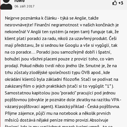
ruwo
+
3
06. září 2017
Nejprve poznámka k článku - týká se Anglie, takže
nesrovnávejte! Finanční negramotnost v našich končinách je
nekonečná! V Anglii ten systém (a nejen tam) funguje tak, že
klient platí poradci za radu, nikoli za uzavřený produkt. Češi
mají představu, že si sednou ke Googlu a vše si vygůglí, tak
na co poradce.... Poradci jsou samozřejmě dobří i špatní,
bohužel jsou všichni placeni pouze z provizí toho, co vám
prodají. Pokud někdo tvrdí něco jiného lže. Smutné je, že na
trhu zůstaly zlodějské společnosti typu ÖVB apod., kde
okrádání klientů byla základní filozofie. Stačí se podívat na
zakázaný film o jejich praktikách (stačí si to vygůglit *1* ).
Samostatnou kapitolou jsou "poradci" pracující pod jednou
pojišťovnou (obvykle je poznáte dole zkratky na razítku VPA -
vázaný pojišťovací agent). Klasický příklad - Česká pojišťovna.
Přijme zájemce, půjčí mu na notebook a několik prvních
měsíců dostává nějaké peníze mimo provizi. Absolvuje
školení, kde je mu vypláchnut mozek (velmi umně - to se