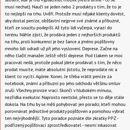
musí nechat). Naučí se jeden nebo 2 produkty s tím, že to je
to nejlepší na trhu. Uvěří. Protože musí nějaké klienty dovést,
aby dostal peníze, obšťastní nejprve své známé a příbuzné,
kteří ze soucitu podepíší. Až tyto lidi vyčerpá, vyrazí do
terénu. Náhle zjistí, že prodává jeden z nejhorších produktů
na trhu, proti konkurenci je bez šance a jméno pojišťovny
mnoho lidí odradí už při jeho vyslovení. Deprese. Začne na
něho tlačit manažer. Ještě větší deprese. Pod tlakem se moc
pracovat nedá, protože pokud jdete prodávat s tím, že něco
prodat musíte, máte absolutní jistotu, že neprodáte nic a
klient to vycítí. Agónie. Konec. Je třeba vrátit peníze za
notebook, známí a příbuzní po jeho odchodu většinu smluv
zruší. Všechny provize vrací. Skončí v hlubokém mínusu,
nezřídka exekutor. Naprosto neetické, přesto se to děje stále
dokola. Na trhu by se měli pohybovat jen poradci, kteří mohou
porovnávat jednotlivé produkty pojišťoven a pomohou vybrat
ten nejvýhodnější. Tyto poradce poznáte dle zkratky PPZ -
podřízený pojišťovací zprostředkovatel - nesmí inkasovat