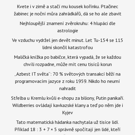
Kvete i v zimě a stačí mu kousek kořínku. Ptačinec
žabinec je noční můra zahrádkářů, dá se ho ale zbavit
Nejhloupější znamení zvěrokruhu: 4 hlupáci dle
astrologie
Ve vzduchu vydržel jen devět minut. Let Tu-154 se 115
lidmi skončil katastrofou
Maličká knížka po babičce, která vypadá, že se každou
chvíli rozpadne, může mít cenu tisíců korun
„Azbest IT světa“: 70 % světových transakcí běží na
programovacím jazyce z roku 1959. Nikdo ho neumí
nahradit
Střelba u Kremlu kvůli e-shopu za biliony, Putin panikaří.
Wildberries ovládají kavkazské klany a teď po něm jde i
Kyjev
Tato matematická hádanka nachytala už tisíce lidí.
Příklad 18 : 3 + 7 × 5 správně spočítají jen lidé, kteří