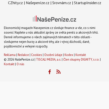
CZhity.cz
|
Našepeníze.cz
|
Srovnám.cz
|
StartupInsider.cz
Ekonomický magazín Nasepenize.cz sleduje finance a vše, co s nimi
souvisí. Najdete u nás aktuální zprávy ze světa peněz a akciových trhů.
Denně informujeme o všech zajímavých tématech v této oblasti -
sledujeme nejen burzy a akciové trhy, ale i vývoj důchodů, daně,
pojišťovnictví a veřejné rozpočty.
Reklama
|
Redakce
|
Cookies
|
Osobní údaje
|
Kodex
|
Kontakt
© 2026 NašePeníze.cz |
TISCALI MEDIA, a.s.
|
Člen skupiny DIGNITY, s.r.o.
|
Kontakt
|
O nás