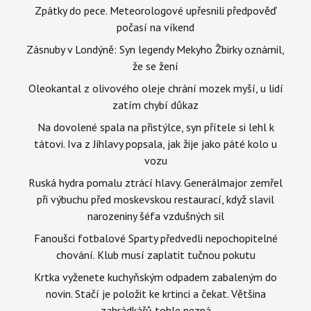
Zpátky do pece. Meteorologové upřesnili předpověď
počasí na víkend
Zásnuby v Londýně: Syn legendy Mekyho Žbirky oznámil,
že se žení
Oleokantal z olivového oleje chrání mozek myší, u lidí
zatím chybí důkaz
Na dovolené spala na přistýlce, syn přítele si lehl k
tátovi. Iva z Jihlavy popsala, jak žije jako páté kolo u
vozu
Ruská hydra pomalu ztrácí hlavy. Generálmajor zemřel
při výbuchu před moskevskou restaurací, když slavil
narozeniny šéfa vzdušných sil
Fanoušci fotbalové Sparty předvedli nepochopitelné
chování. Klub musí zaplatit tučnou pokutu
Krtka vyženete kuchyňským odpadem zabaleným do
novin. Stačí je položit ke krtinci a čekat. Většina
zahrádkářů tohle nezná