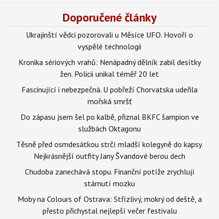
Doporučené články
Ukrajinští vědci pozorovali u Měsíce UFO. Hovoří o
vyspělé technologii
Kronika sériových vrahů: Nenápadný dělník zabil desítky
žen. Policii unikal téměř 20 let
Fascinující i nebezpečná. U pobřeží Chorvatska udeřila
mořská smršť
Do zápasu jsem šel po kalbě, přiznal BKFC šampion ve
službách Oktagonu
Těsně před osmdesátkou strčí mladší kolegyně do kapsy.
Nejkrásnější outfity Jany Švandové berou dech
Chudoba zanechává stopu. Finanční potíže zrychlují
stárnutí mozku
Moby na Colours of Ostrava: Střízlivý, mokrý od deště, a
přesto přichystal nejlepší večer festivalu