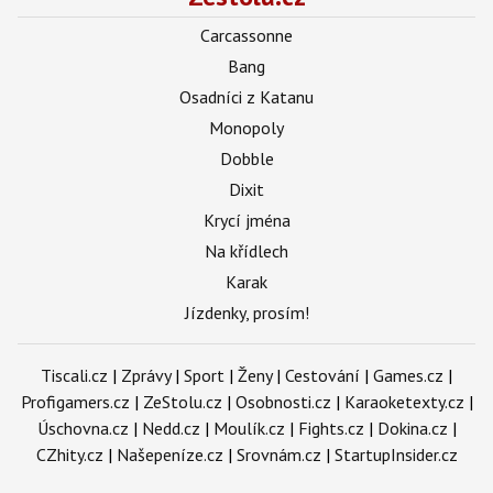
Carcassonne
Bang
Osadníci z Katanu
Monopoly
Dobble
Dixit
Krycí jména
Na křídlech
Karak
Jízdenky, prosím!
Tiscali.cz
|
Zprávy
|
Sport
|
Ženy
|
Cestování
|
Games.cz
|
Profigamers.cz
|
ZeStolu.cz
|
Osobnosti.cz
|
Karaoketexty.cz
|
Úschovna.cz
|
Nedd.cz
|
Moulík.cz
|
Fights.cz
|
Dokina.cz
|
CZhity.cz
|
Našepeníze.cz
|
Srovnám.cz
|
StartupInsider.cz