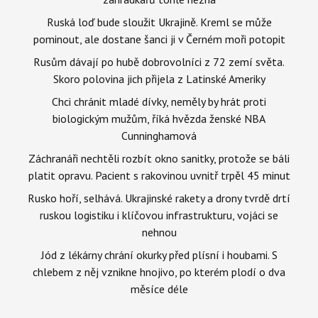
Ruská loď bude sloužit Ukrajině. Kreml se může
pominout, ale dostane šanci ji v Černém moři potopit
Rusům dávají po hubě dobrovolníci z 72 zemí světa.
Skoro polovina jich přijela z Latinské Ameriky
Chci chránit mladé dívky, neměly by hrát proti
biologickým mužům, říká hvězda ženské NBA
Cunninghamová
Záchranáři nechtěli rozbít okno sanitky, protože se báli
platit opravu. Pacient s rakovinou uvnitř trpěl 45 minut
Rusko hoří, selhává. Ukrajinské rakety a drony tvrdě drtí
ruskou logistiku i klíčovou infrastrukturu, vojáci se
nehnou
Jód z lékárny chrání okurky před plísní i houbami. S
chlebem z něj vznikne hnojivo, po kterém plodí o dva
měsíce déle