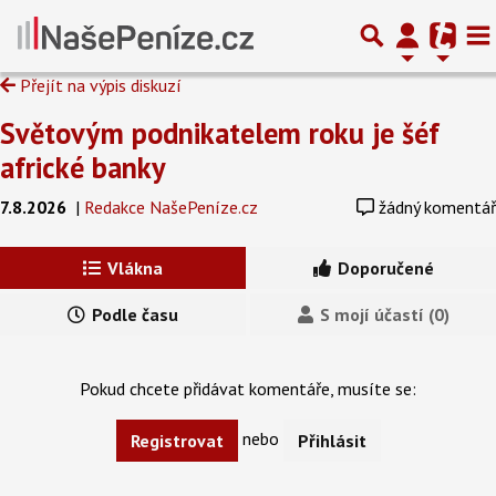
Přejít na výpis diskuzí
Světovým podnikatelem roku je šéf
africké banky
7.8.2026
|
Redakce NašePeníze.cz
žádný komentář
Vlákna
Doporučené
Podle času
S mojí účastí (0)
Pokud chcete přidávat komentáře, musíte se:
nebo
Registrovat
Přihlásit