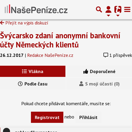
Přejít na výpis diskuzí
Švýcarsko zdaní anonymní bankovní
účty Německých klientů
26.12.2017
|
Redakce NašePeníze.cz
1 příspěvek
Vlákna
Doporučené
Podle času
S mojí účastí (0)
Pokud chcete přidávat komentáře, musíte se:
nebo
Registrovat
Přihlásit