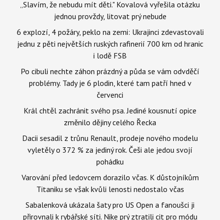
„Slavím, že nebudu mít děti." Kovalová vyřešila otázku
jednou provždy, litovat prý nebude
6 explozí, 4 požáry, peklo na zemi: Ukrajinci zdevastovali
jednu z pěti největších ruských rafinerií 700 km od hranic
i lodě FSB
Po cibuli nechte záhon prázdný a půda se vám odvděčí
problémy. Tady je 6 plodin, které tam patří hned v
červenci
Král chtěl zachránit svého psa. Jediné kousnutí opice
změnilo dějiny celého Řecka
Dacii sesadil z trůnu Renault, prodeje nového modelu
vyletěly o 372 % za jediný rok. Češi ale jedou svojí
pohádku
Varování před ledovcem dorazilo včas. K důstojníkům
Titaniku se však kvůli lenosti nedostalo včas
Sabalenková ukázala šaty pro US Open a fanoušci ji
přirovnali k rybářské síti. Nike prý ztratili cit pro módu