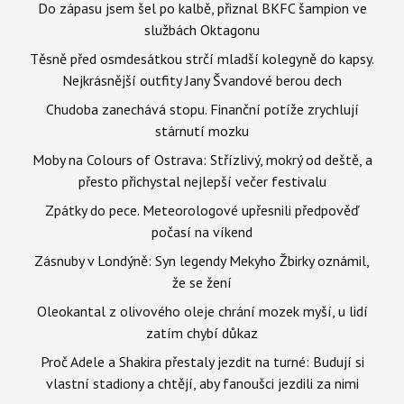
Do zápasu jsem šel po kalbě, přiznal BKFC šampion ve
službách Oktagonu
Těsně před osmdesátkou strčí mladší kolegyně do kapsy.
Nejkrásnější outfity Jany Švandové berou dech
Chudoba zanechává stopu. Finanční potíže zrychlují
stárnutí mozku
Moby na Colours of Ostrava: Střízlivý, mokrý od deště, a
přesto přichystal nejlepší večer festivalu
Zpátky do pece. Meteorologové upřesnili předpověď
počasí na víkend
Zásnuby v Londýně: Syn legendy Mekyho Žbirky oznámil,
že se žení
Oleokantal z olivového oleje chrání mozek myší, u lidí
zatím chybí důkaz
Proč Adele a Shakira přestaly jezdit na turné: Budují si
vlastní stadiony a chtějí, aby fanoušci jezdili za nimi