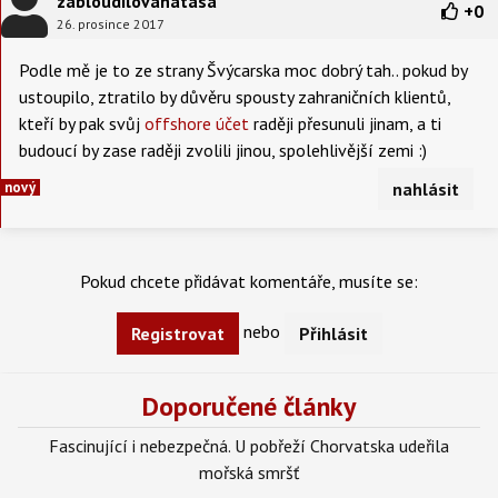
zabloudilovanatasa
+
0
26. prosince 2017
Podle mě je to ze strany Švýcarska moc dobrý tah.. pokud by
ustoupilo, ztratilo by důvěru spousty zahraničních klientů,
kteří by pak svůj
offshore účet
raději přesunuli jinam, a ti
budoucí by zase raději zvolili jinou, spolehlivější zemi :)
nový
nahlásit
Pokud chcete přidávat komentáře, musíte se:
nebo
Registrovat
Přihlásit
Doporučené články
Fascinující i nebezpečná. U pobřeží Chorvatska udeřila
mořská smršť