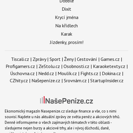
Dobble
Dixit
Krycí jména
Na křídlech
Karak
Jízdenky, prosím!
Tiscali.cz
|
Zprávy
|
Sport
|
Ženy
|
Cestování
|
Games.cz
|
Profigamers.cz
|
ZeStolu.cz
|
Osobnosti.cz
|
Karaoketexty.cz
|
Úschovna.cz
|
Nedd.cz
|
Moulík.cz
|
Fights.cz
|
Dokina.cz
|
CZhity.cz
|
Našepeníze.cz
|
Srovnám.cz
|
StartupInsider.cz
Ekonomický magazín Nasepenize.cz sleduje finance a vše, co s nimi
souvisí. Najdete u nás aktuální zprávy ze světa peněz a akciových trhů.
Denně informujeme o všech zajímavých tématech v této oblasti -
sledujeme nejen burzy a akciové trhy, ale i vývoj důchodů, daně,