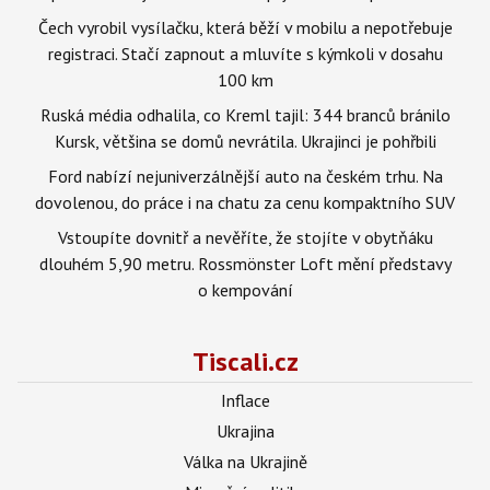
Čech vyrobil vysílačku, která běží v mobilu a nepotřebuje
registraci. Stačí zapnout a mluvíte s kýmkoli v dosahu
100 km
Ruská média odhalila, co Kreml tajil: 344 branců bránilo
Kursk, většina se domů nevrátila. Ukrajinci je pohřbili
Ford nabízí nejuniverzálnější auto na českém trhu. Na
dovolenou, do práce i na chatu za cenu kompaktního SUV
Vstoupíte dovnitř a nevěříte, že stojíte v obytňáku
dlouhém 5,90 metru. Rossmönster Loft mění představy
o kempování
Tiscali.cz
Inflace
Ukrajina
Válka na Ukrajině