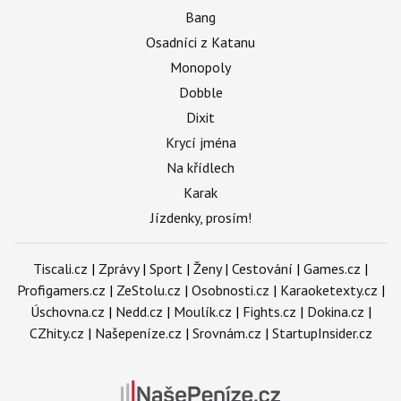
Bang
Osadníci z Katanu
Monopoly
Dobble
Dixit
Krycí jména
Na křídlech
Karak
Jízdenky, prosím!
Tiscali.cz
|
Zprávy
|
Sport
|
Ženy
|
Cestování
|
Games.cz
|
Profigamers.cz
|
ZeStolu.cz
|
Osobnosti.cz
|
Karaoketexty.cz
|
Úschovna.cz
|
Nedd.cz
|
Moulík.cz
|
Fights.cz
|
Dokina.cz
|
CZhity.cz
|
Našepeníze.cz
|
Srovnám.cz
|
StartupInsider.cz