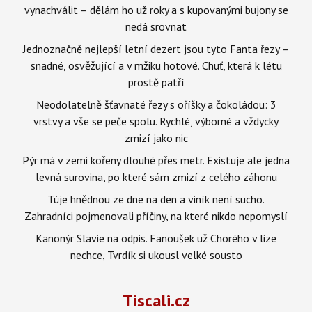
vynachválit – dělám ho už roky a s kupovanými bujony se
nedá srovnat
Jednoznačně nejlepší letní dezert jsou tyto Fanta řezy –
snadné, osvěžující a v mžiku hotové. Chuť, která k létu
prostě patří
Neodolatelně šťavnaté řezy s oříšky a čokoládou: 3
vrstvy a vše se peče spolu. Rychlé, výborné a vždycky
zmizí jako nic
Pýr má v zemi kořeny dlouhé přes metr. Existuje ale jedna
levná surovina, po které sám zmizí z celého záhonu
Túje hnědnou ze dne na den a viník není sucho.
Zahradníci pojmenovali příčiny, na které nikdo nepomyslí
Kanonýr Slavie na odpis. Fanoušek už Chorého v lize
nechce, Tvrdík si ukousl velké sousto
Tiscali.cz