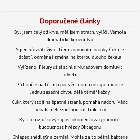
Doporučené články
Byl jsem celý od krve, měl jsem strach, vylíčil Vémola
dramatické krmení lvů
Srpen převrátí život třem znamením naruby. Čeká je
štěstí, odměna i změna, na kterou dlouho čekala
Vyřízeno: Fleury už si stihl s Muradovem domluvit
odvetu
Při bouřce na těchto pár věcí doma nezapomínejte.
Jednu zásadní chybu dělá téměř každý
Cukr, který stojí na špatné straně, pomáhá nádoru. Vědci
odhalili nebezpečnou roli fruktózy
Byl to rozlučkový zápas, okomentoval promotér
budoucnost hvězdy Oktagonu
Chlapec snědl sýr a zemřel. Mohla za to běžná bakterie