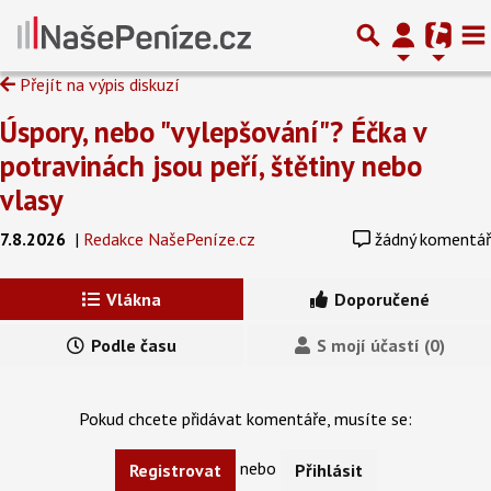
Přejít na výpis diskuzí
Úspory, nebo "vylepšování"? Éčka v
potravinách jsou peří, štětiny nebo
vlasy
7.8.2026
|
Redakce NašePeníze.cz
žádný komentář
Vlákna
Doporučené
Podle času
S mojí účastí (0)
Pokud chcete přidávat komentáře, musíte se:
nebo
Registrovat
Přihlásit