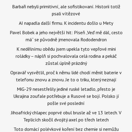
Barbaři nebyli primitivní, ale sofistikovaní. Historii totiž
psali vítězové
AI napadla další firmu. K incidentu došlo u Mety
Pavel Bobek a jeho největší hit: Píseň „Veď mě dál, cesto
má“ se původně jmenovala Rododendron
K nedělnímu obědu jsem upekla tyto vepřové mini
roládky – náplň si pochvalovala celá rodina a pekáč
zůstal úplně prázdný
Opravář vysvětlil, proč k němu lidé chodí měnit baterie v
telefonu znovu a znovu. Je to o triku, který neznají
MiG-29 nesestřelily jediné ruské letadlo, přesto je
Ukrajina zoufale potřebuje a Rusové se bojí. Polsko jí
pošle své poslední
Jihoafrický chlapec poprvé obul brusle až ve 13 letech. V
Teplicích skočil dvojitý axel po třech letech
Toto domácí polévkové koření bez chemie si nemůžu