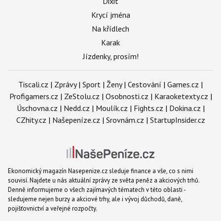
Dixit
Krycí jména
Na křídlech
Karak
Jízdenky, prosím!
Tiscali.cz
|
Zprávy
|
Sport
|
Ženy
|
Cestování
|
Games.cz
|
Profigamers.cz
|
ZeStolu.cz
|
Osobnosti.cz
|
Karaoketexty.cz
|
Úschovna.cz
|
Nedd.cz
|
Moulík.cz
|
Fights.cz
|
Dokina.cz
|
CZhity.cz
|
Našepeníze.cz
|
Srovnám.cz
|
StartupInsider.cz
Ekonomický magazín Nasepenize.cz sleduje finance a vše, co s nimi
souvisí. Najdete u nás aktuální zprávy ze světa peněz a akciových trhů.
Denně informujeme o všech zajímavých tématech v této oblasti -
sledujeme nejen burzy a akciové trhy, ale i vývoj důchodů, daně,
pojišťovnictví a veřejné rozpočty.