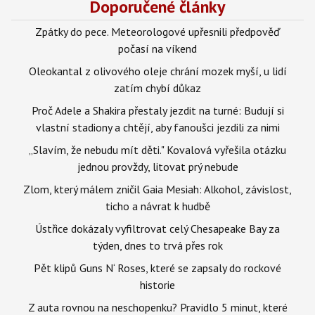
Doporučené články
Zpátky do pece. Meteorologové upřesnili předpověď
počasí na víkend
Oleokantal z olivového oleje chrání mozek myší, u lidí
zatím chybí důkaz
Proč Adele a Shakira přestaly jezdit na turné: Budují si
vlastní stadiony a chtějí, aby fanoušci jezdili za nimi
„Slavím, že nebudu mít děti." Kovalová vyřešila otázku
jednou provždy, litovat prý nebude
Zlom, který málem zničil Gaia Mesiah: Alkohol, závislost,
ticho a návrat k hudbě
Ústřice dokázaly vyfiltrovat celý Chesapeake Bay za
týden, dnes to trvá přes rok
Pět klipů Guns N‘ Roses, které se zapsaly do rockové
historie
Z auta rovnou na neschopenku? Pravidlo 5 minut, které