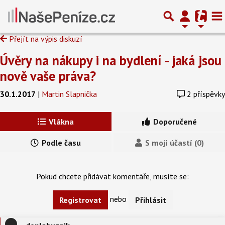
Přejít na výpis diskuzí
Úvěry na nákupy i na bydlení - jaká jsou
nově vaše práva?
30.1.2017
|
Martin Slapnička
2 příspěvky
Vlákna
Doporučené
Podle času
S mojí účastí (0)
Pokud chcete přidávat komentáře, musíte se:
nebo
Registrovat
Přihlásit