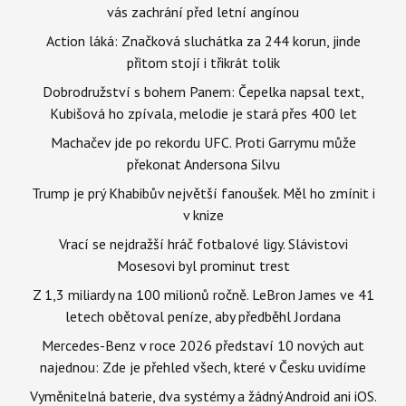
vás zachrání před letní angínou
Action láká: Značková sluchátka za 244 korun, jinde
přitom stojí i třikrát tolik
Dobrodružství s bohem Panem: Čepelka napsal text,
Kubišová ho zpívala, melodie je stará přes 400 let
Machačev jde po rekordu UFC. Proti Garrymu může
překonat Andersona Silvu
Trump je prý Khabibův největší fanoušek. Měl ho zmínit i
v knize
Vrací se nejdražší hráč fotbalové ligy. Slávistovi
Mosesovi byl prominut trest
Z 1,3 miliardy na 100 milionů ročně. LeBron James ve 41
letech obětoval peníze, aby předběhl Jordana
Mercedes-Benz v roce 2026 představí 10 nových aut
najednou: Zde je přehled všech, které v Česku uvidíme
Vyměnitelná baterie, dva systémy a žádný Android ani iOS.