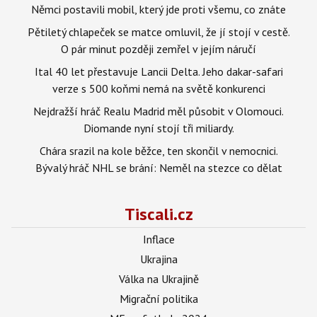
Němci postavili mobil, který jde proti všemu, co znáte
Pětiletý chlapeček se matce omluvil, že jí stojí v cestě.
O pár minut později zemřel v jejím náručí
Ital 40 let přestavuje Lancii Delta. Jeho dakar-safari
verze s 500 koňmi nemá na světě konkurenci
Nejdražší hráč Realu Madrid měl působit v Olomouci.
Diomande nyní stojí tři miliardy.
Chára srazil na kole běžce, ten skončil v nemocnici.
Bývalý hráč NHL se brání: Neměl na stezce co dělat
Tiscali.cz
Inflace
Ukrajina
Válka na Ukrajině
Migrační politika