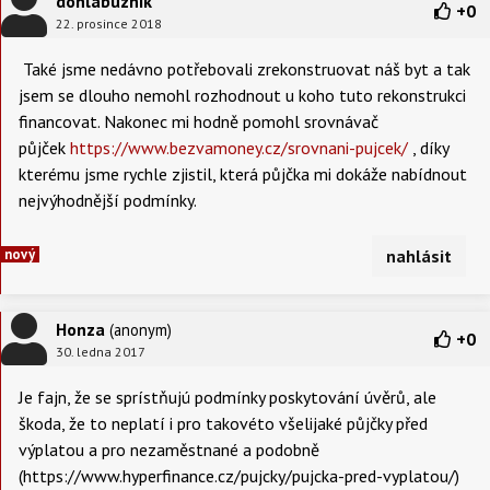
donlabuznik
+
0
22. prosince 2018
Také jsme nedávno potřebovali zrekonstruovat náš byt a tak
jsem se dlouho nemohl rozhodnout u koho tuto rekonstrukci
financovat. Nakonec mi hodně pomohl srovnávač
půjček
https://www.bezvamoney.cz/srovnani-pujcek/
, díky
kterému jsme rychle zjistil, která půjčka mi dokáže nabídnout
nejvýhodnější podmínky.
nový
nahlásit
Honza
(anonym)
+
0
30. ledna 2017
Je fajn, že se sprístňujú podmínky poskytování úvěrů, ale
škoda, že to neplatí i pro takovéto všelijaké půjčky před
výplatou a pro nezaměstnané a podobně
(https://www.hyperfinance.cz/pujcky/pujcka-pred-vyplatou/)