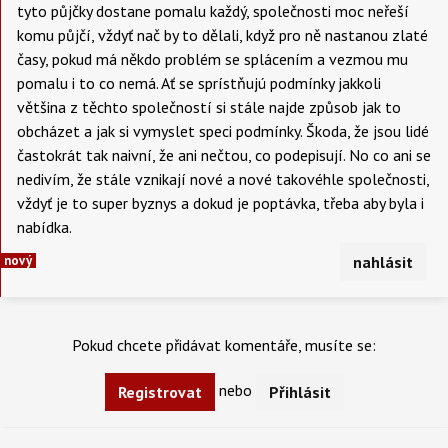
tyto půjčky dostane pomalu každý, společnosti moc neřeší
komu půjčí, vždyť nač by to dělali, když pro ně nastanou zlaté
časy, pokud má někdo problém se splácením a vezmou mu
pomalu i to co nemá. Ať se sprístňujú podmínky jakkoli
většina z těchto společností si stále najde způsob jak to
obcházet a jak si vymyslet speci podmínky. Škoda, že jsou lidé
častokrát tak naivní, že ani nečtou, co podepisují. No co ani se
nedivím, že stále vznikají nové a nové takovéhle společnosti,
vždyť je to super byznys a dokud je poptávka, třeba aby byla i
nabídka.
nový
nahlásit
Pokud chcete přidávat komentáře, musíte se:
nebo
Registrovat
Přihlásit