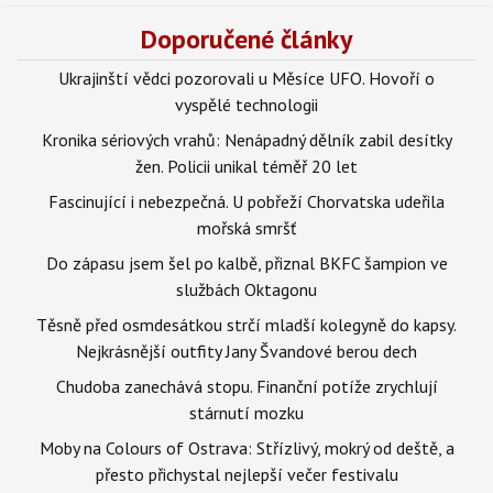
Doporučené články
Ukrajinští vědci pozorovali u Měsíce UFO. Hovoří o
vyspělé technologii
Kronika sériových vrahů: Nenápadný dělník zabil desítky
žen. Policii unikal téměř 20 let
Fascinující i nebezpečná. U pobřeží Chorvatska udeřila
mořská smršť
Do zápasu jsem šel po kalbě, přiznal BKFC šampion ve
službách Oktagonu
Těsně před osmdesátkou strčí mladší kolegyně do kapsy.
Nejkrásnější outfity Jany Švandové berou dech
Chudoba zanechává stopu. Finanční potíže zrychlují
stárnutí mozku
Moby na Colours of Ostrava: Střízlivý, mokrý od deště, a
přesto přichystal nejlepší večer festivalu