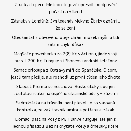
Zpátky do pece. Meteorologové upřesnili předpověď
počasí na víkend
Zásnuby v Londýně: Syn legendy Mekyho Žbirky oznámil,
že se žení
Oleokantal z olivového oleje chrání mozek myší, u lidí
zatím chybí důkaz
MagSafe powerbanka za 299 Kč v Actionu, jinde stojí
přes 1 200 Kč. Funguje s iPhonem i Android telefony
Samec orlosupa z Ostravy míří do Španělska. O tom,
jestli tam přežije, ale rozhodl už první týden jeho života
Slabost Kremlu se neschová: Ruské útoky jsou jen
zoufalou reakcí na úspěšné ukrajinské údery v zázemí
Sedmikráska na trávníku není plevel. Je to varovná
kontrolka, že váš trávník umírá a potřebuje zásah
Domácí past na vosy z PET lahve funguje, ale jen s
jednou přísadou. Bez ní chytáte včely a čmeláky, které