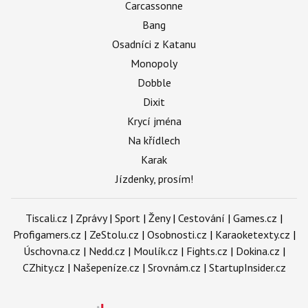
Carcassonne
Bang
Osadníci z Katanu
Monopoly
Dobble
Dixit
Krycí jména
Na křídlech
Karak
Jízdenky, prosím!
Tiscali.cz
|
Zprávy
|
Sport
|
Ženy
|
Cestování
|
Games.cz
|
Profigamers.cz
|
ZeStolu.cz
|
Osobnosti.cz
|
Karaoketexty.cz
|
Úschovna.cz
|
Nedd.cz
|
Moulík.cz
|
Fights.cz
|
Dokina.cz
|
CZhity.cz
|
Našepeníze.cz
|
Srovnám.cz
|
StartupInsider.cz