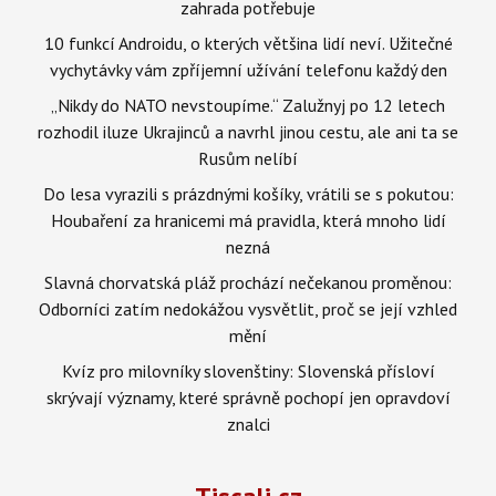
zahrada potřebuje
10 funkcí Androidu, o kterých většina lidí neví. Užitečné
vychytávky vám zpříjemní užívání telefonu každý den
„Nikdy do NATO nevstoupíme.“ Zalužnyj po 12 letech
rozhodil iluze Ukrajinců a navrhl jinou cestu, ale ani ta se
Rusům nelíbí
Do lesa vyrazili s prázdnými košíky, vrátili se s pokutou:
Houbaření za hranicemi má pravidla, která mnoho lidí
nezná
Slavná chorvatská pláž prochází nečekanou proměnou:
Odborníci zatím nedokážou vysvětlit, proč se její vzhled
mění
Kvíz pro milovníky slovenštiny: Slovenská přísloví
skrývají významy, které správně pochopí jen opravdoví
znalci