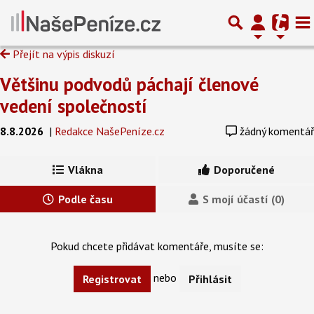
Přejít na výpis diskuzí
Většinu podvodů páchají členové
vedení společností
8.8.2026
|
Redakce NašePeníze.cz
žádný komentář
Vlákna
Doporučené
Podle času
S mojí účastí (0)
Pokud chcete přidávat komentáře, musíte se:
nebo
Registrovat
Přihlásit