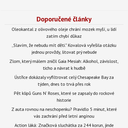
Doporučené články
Oleokantal z olivového oleje chrání mozek myší, u lidí
zatím chybí důkaz
„Slavím, že nebudu mít děti." Kovalová vyřešila otázku
jednou provždy, litovat prý nebude
Zlom, který málem zničil Gaia Mesiah: Alkohol, závislost,
ticho a návrat k hudbě
Ústřice dokázaly vyfiltrovat celý Chesapeake Bay za
týden, dnes to trvá přes rok
Pět klipů Guns N‘ Roses, které se zapsaly do rockové
historie
Z auta rovnou na neschopenku? Pravidlo 5 minut, které
vás zachrání před letní angínou
Action láká: Značková sluchátka za 244 korun, jinde