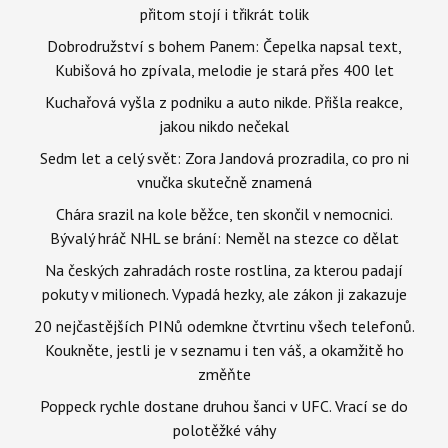
přitom stojí i třikrát tolik
Dobrodružství s bohem Panem: Čepelka napsal text,
Kubišová ho zpívala, melodie je stará přes 400 let
Kuchařová vyšla z podniku a auto nikde. Přišla reakce,
jakou nikdo nečekal
Sedm let a celý svět: Zora Jandová prozradila, co pro ni
vnučka skutečně znamená
Chára srazil na kole běžce, ten skončil v nemocnici.
Bývalý hráč NHL se brání: Neměl na stezce co dělat
Na českých zahradách roste rostlina, za kterou padají
pokuty v milionech. Vypadá hezky, ale zákon ji zakazuje
20 nejčastějších PINů odemkne čtvrtinu všech telefonů.
Koukněte, jestli je v seznamu i ten váš, a okamžitě ho
změňte
Poppeck rychle dostane druhou šanci v UFC. Vrací se do
polotěžké váhy