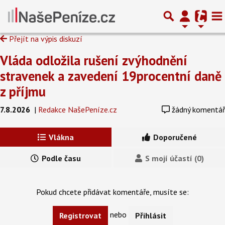
Přejít na výpis diskuzí
Vláda odložila rušení zvýhodnění
stravenek a zavedení 19procentní daně
z příjmu
7.8.2026
|
Redakce NašePeníze.cz
žádný komentář
Vlákna
Doporučené
Podle času
S mojí účastí (0)
Pokud chcete přidávat komentáře, musíte se:
nebo
Registrovat
Přihlásit