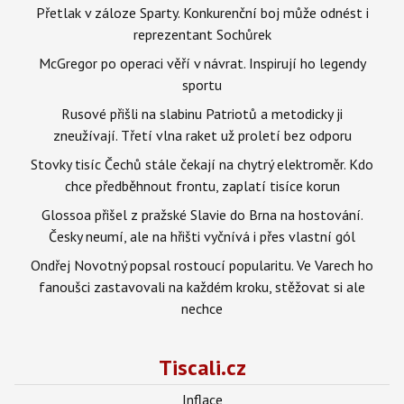
Přetlak v záloze Sparty. Konkurenční boj může odnést i
reprezentant Sochůrek
McGregor po operaci věří v návrat. Inspirují ho legendy
sportu
Rusové přišli na slabinu Patriotů a metodicky ji
zneužívají. Třetí vlna raket už proletí bez odporu
Stovky tisíc Čechů stále čekají na chytrý elektroměr. Kdo
chce předběhnout frontu, zaplatí tisíce korun
Glossoa přišel z pražské Slavie do Brna na hostování.
Česky neumí, ale na hřišti vyčnívá i přes vlastní gól
Ondřej Novotný popsal rostoucí popularitu. Ve Varech ho
fanoušci zastavovali na každém kroku, stěžovat si ale
nechce
Tiscali.cz
Inflace