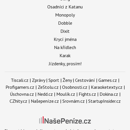
Osadníci z Katanu
Monopoly
Dobble
Dixit
Krycí jména
Na křídlech
Karak
Jízdenky, prosím!
Tiscali.cz
|
Zprávy
|
Sport
|
Ženy
|
Cestování
|
Games.cz
|
Profigamers.cz
|
ZeStolu.cz
|
Osobnosti.cz
|
Karaoketexty.cz
|
Úschovna.cz
|
Nedd.cz
|
Moulík.cz
|
Fights.cz
|
Dokina.cz
|
CZhity.cz
|
Našepeníze.cz
|
Srovnám.cz
|
StartupInsider.cz