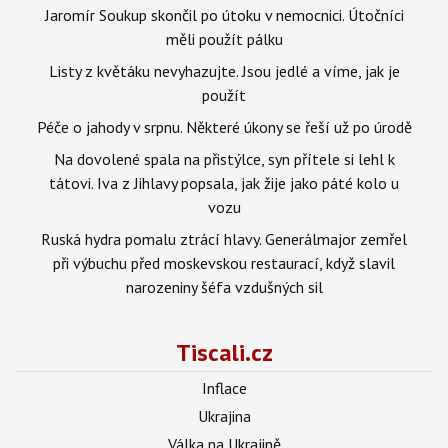
Jaromír Soukup skončil po útoku v nemocnici. Útočníci
měli použít pálku
Listy z květáku nevyhazujte. Jsou jedlé a víme, jak je
použít
Péče o jahody v srpnu. Některé úkony se řeší už po úrodě
Na dovolené spala na přistýlce, syn přítele si lehl k
tátovi. Iva z Jihlavy popsala, jak žije jako páté kolo u
vozu
Ruská hydra pomalu ztrácí hlavy. Generálmajor zemřel
při výbuchu před moskevskou restaurací, když slavil
narozeniny šéfa vzdušných sil
Tiscali.cz
Inflace
Ukrajina
Válka na Ukrajině