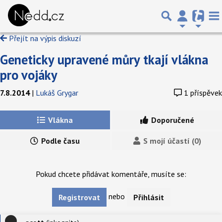
Přejít na výpis diskuzí
Geneticky upravené můry tkají vlákna
pro vojáky
7.8.2014
|
Lukáš Grygar
1 příspěvek
Vlákna
Doporučené
Podle času
S mojí účastí (0)
Pokud chcete přidávat komentáře, musíte se:
nebo
Registrovat
Přihlásit