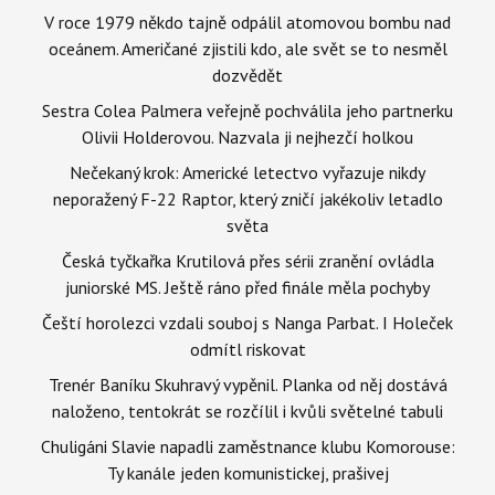
V roce 1979 někdo tajně odpálil atomovou bombu nad
oceánem. Američané zjistili kdo, ale svět se to nesměl
dozvědět
Sestra Colea Palmera veřejně pochválila jeho partnerku
Olivii Holderovou. Nazvala ji nejhezčí holkou
Nečekaný krok: Americké letectvo vyřazuje nikdy
neporažený F-22 Raptor, který zničí jakékoliv letadlo
světa
Česká tyčkařka Krutilová přes sérii zranění ovládla
juniorské MS. Ještě ráno před finále měla pochyby
Čeští horolezci vzdali souboj s Nanga Parbat. I Holeček
odmítl riskovat
Trenér Baníku Skuhravý vypěnil. Planka od něj dostává
naloženo, tentokrát se rozčílil i kvůli světelné tabuli
Chuligáni Slavie napadli zaměstnance klubu Komorouse:
Ty kanále jeden komunistickej, prašivej