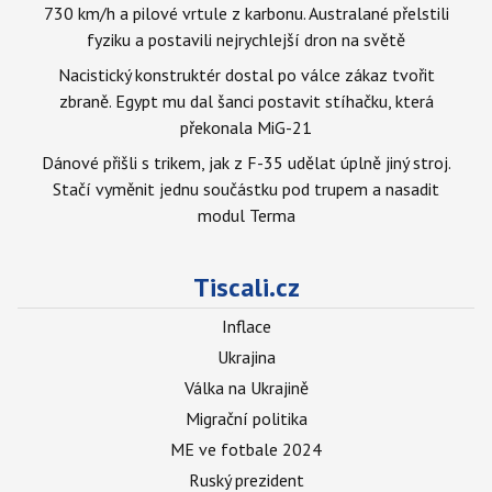
730 km/h a pilové vrtule z karbonu. Australané přelstili
fyziku a postavili nejrychlejší dron na světě
Nacistický konstruktér dostal po válce zákaz tvořit
zbraně. Egypt mu dal šanci postavit stíhačku, která
překonala MiG-21
Dánové přišli s trikem, jak z F-35 udělat úplně jiný stroj.
Stačí vyměnit jednu součástku pod trupem a nasadit
modul Terma
Tiscali.cz
Inflace
Ukrajina
Válka na Ukrajině
Migrační politika
ME ve fotbale 2024
Ruský prezident