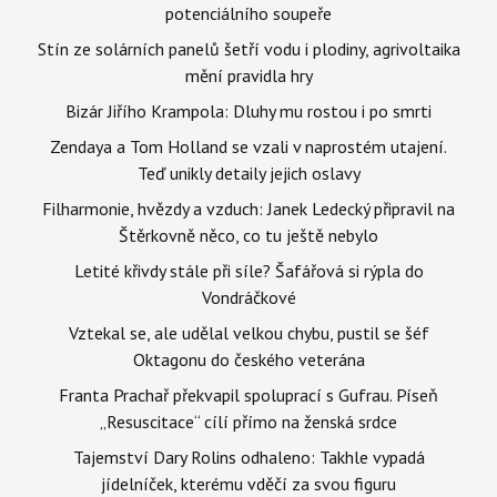
potenciálního soupeře
Stín ze solárních panelů šetří vodu i plodiny, agrivoltaika
mění pravidla hry
Bizár Jiřího Krampola: Dluhy mu rostou i po smrti
Zendaya a Tom Holland se vzali v naprostém utajení.
Teď unikly detaily jejich oslavy
Filharmonie, hvězdy a vzduch: Janek Ledecký připravil na
Štěrkovně něco, co tu ještě nebylo
Letité křivdy stále při síle? Šafářová si rýpla do
Vondráčkové
Vztekal se, ale udělal velkou chybu, pustil se šéf
Oktagonu do českého veterána
Franta Prachař překvapil spoluprací s Gufrau. Píseň
„Resuscitace“ cílí přímo na ženská srdce
Tajemství Dary Rolins odhaleno: Takhle vypadá
jídelníček, kterému vděčí za svou figuru