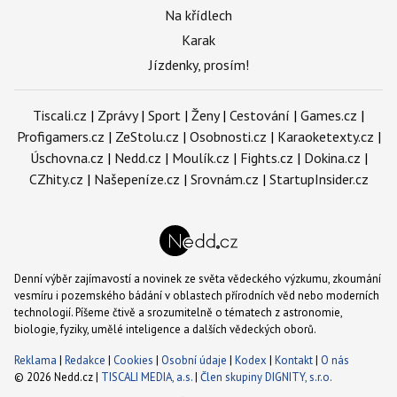
Na křídlech
Karak
Jízdenky, prosím!
Tiscali.cz
|
Zprávy
|
Sport
|
Ženy
|
Cestování
|
Games.cz
|
Profigamers.cz
|
ZeStolu.cz
|
Osobnosti.cz
|
Karaoketexty.cz
|
Úschovna.cz
|
Nedd.cz
|
Moulík.cz
|
Fights.cz
|
Dokina.cz
|
CZhity.cz
|
Našepeníze.cz
|
Srovnám.cz
|
StartupInsider.cz
Denní výběr zajímavostí a novinek ze světa vědeckého výzkumu, zkoumání
vesmíru i pozemského bádání v oblastech přírodních věd nebo moderních
technologií. Píšeme čtivě a srozumitelně o tématech z astronomie,
biologie, fyziky, umělé inteligence a dalších vědeckých oborů.
Reklama
|
Redakce
|
Cookies
|
Osobní údaje
|
Kodex
|
Kontakt
|
O nás
© 2026 Nedd.cz |
TISCALI MEDIA, a.s.
|
Člen skupiny DIGNITY, s.r.o.