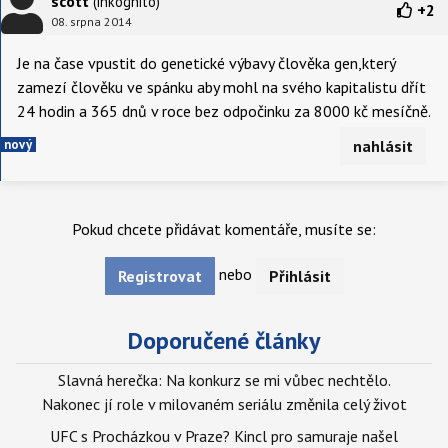
scott
(inkognito)
+
2
08. srpna 2014
Je na čase vpustit do genetické výbavy člověka gen,který
zamezí člověku ve spánku aby mohl na svého kapitalistu dřít
24 hodin a 365 dnů v roce bez odpočinku za 8000 kč mesíčně.
nový
nahlásit
Pokud chcete přidávat komentáře, musíte se:
nebo
Registrovat
Přihlásit
Doporučené články
Slavná herečka: Na konkurz se mi vůbec nechtělo.
Nakonec jí role v milovaném seriálu změnila celý život
UFC s Procházkou v Praze? Kincl pro samuraje našel