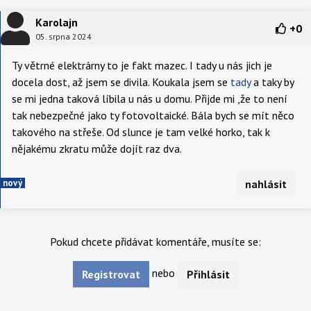
Karolajn
+
0
05. srpna 2024
Ty větrné elektrárny to je fakt mazec. I tady u nás jich je
docela dost, až jsem se divila. Koukala jsem se
tady
a taky by
se mi jedna taková líbila u nás u domu. Přijde mi ,že to není
tak nebezpečné jako ty fotovoltaické. Bála bych se mít něco
takového na střeše. Od slunce je tam velké horko, tak k
nějakému zkratu může dojít raz dva.
nový
nahlásit
Pokud chcete přidávat komentáře, musíte se:
nebo
Registrovat
Přihlásit