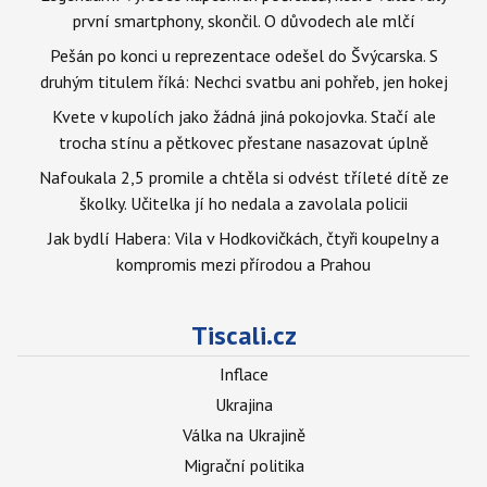
první smartphony, skončil. O důvodech ale mlčí
Pešán po konci u reprezentace odešel do Švýcarska. S
druhým titulem říká: Nechci svatbu ani pohřeb, jen hokej
Kvete v kupolích jako žádná jiná pokojovka. Stačí ale
trocha stínu a pětkovec přestane nasazovat úplně
Nafoukala 2,5 promile a chtěla si odvést tříleté dítě ze
školky. Učitelka jí ho nedala a zavolala policii
Jak bydlí Habera: Vila v Hodkovičkách, čtyři koupelny a
kompromis mezi přírodou a Prahou
Tiscali.cz
Inflace
Ukrajina
Válka na Ukrajině
Migrační politika