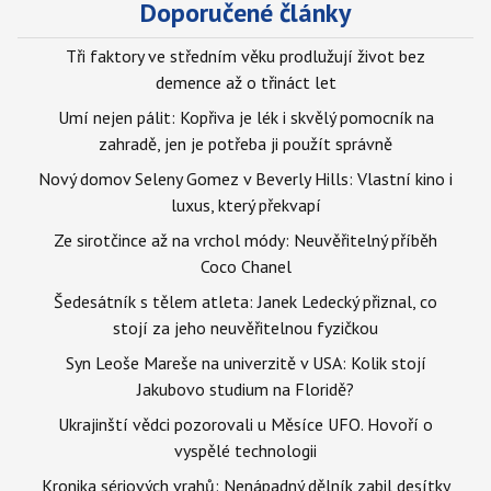
Doporučené články
Tři faktory ve středním věku prodlužují život bez
demence až o třináct let
Umí nejen pálit: Kopřiva je lék i skvělý pomocník na
zahradě, jen je potřeba ji použít správně
Nový domov Seleny Gomez v Beverly Hills: Vlastní kino i
luxus, který překvapí
Ze sirotčince až na vrchol módy: Neuvěřitelný příběh
Coco Chanel
Šedesátník s tělem atleta: Janek Ledecký přiznal, co
stojí za jeho neuvěřitelnou fyzičkou
Syn Leoše Mareše na univerzitě v USA: Kolik stojí
Jakubovo studium na Floridě?
Ukrajinští vědci pozorovali u Měsíce UFO. Hovoří o
vyspělé technologii
Kronika sériových vrahů: Nenápadný dělník zabil desítky