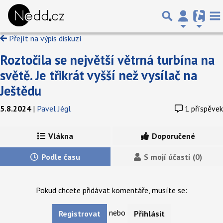
Přejít na výpis diskuzí
Roztočila se největší větrná turbína na
světě. Je třikrát vyšší než vysílač na
Ještědu
5.8.2024
|
Pavel Jégl
1 příspěvek
Vlákna
Doporučené
Podle času
S mojí účastí (0)
Pokud chcete přidávat komentáře, musíte se:
nebo
Registrovat
Přihlásit