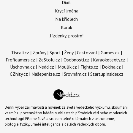
Dixit
Krycí jména
Na křídlech
Karak
Jízdenky, prosím!
Tiscali.cz
|
Zprávy
|
Sport
|
Ženy
|
Cestování
|
Games.cz
|
Profigamers.cz
|
ZeStolu.cz
|
Osobnosti.cz
|
Karaoketexty.cz
|
Úschovna.cz
|
Nedd.cz
|
Moulík.cz
|
Fights.cz
|
Dokina.cz
|
CZhity.cz
|
Našepeníze.cz
|
Srovnám.cz
|
StartupInsider.cz
Denní výběr zajímavostí a novinek ze světa vědeckého výzkumu, zkoumání
vesmíru i pozemského bádání v oblastech přírodních věd nebo moderních
technologií. Píšeme čtivě a srozumitelně o tématech z astronomie,
biologie, fyziky, umělé inteligence a dalších vědeckých oborů.