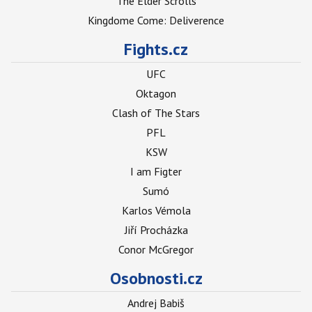
The Elder Scrolls
Kingdome Come: Deliverence
Fights.cz
UFC
Oktagon
Clash of The Stars
PFL
KSW
I am Figter
Sumó
Karlos Vémola
Jiří Procházka
Conor McGregor
Osobnosti.cz
Andrej Babiš