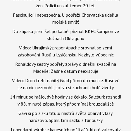
žen. Policii unikal téměř 20 let
Fascinující i nebezpečná. U pobřeží Chorvatska udeřila
mořská smršť
Do zápasu jsem šel po kalbě, přiznal BKFC šampion ve
službách Oktagonu
Video: Ukrajinský prapor Apache srovnal se zemí
zásobování Rusů u Lysičansku. Nezbylo vůbec nic
Ronaldovy sestry popřely zprávy o dnešní svatbě na
Madeiře: Žádné datum neexistuje
Video: Dron trefil nabitý Grad přímo do munice. Rusové
se na nic nezmohli, sotva si zachránili holé životy
14 minut se hrálo, dvě hodiny se čekalo. Salcburk rozhodl
v 88. minutě zápas, který připomínal brouzdaliště
Gavi si po zisku titulu mistrů světa obarvil vlasy
narůžovo. Splnil tím sázku s fanoušky
Legendární výrobce kapesních počítačů, které válcovaly