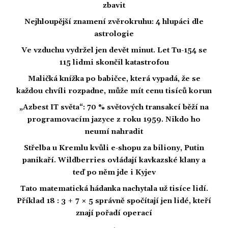
zbavit
Nejhloupější znamení zvěrokruhu: 4 hlupáci dle
astrologie
Ve vzduchu vydržel jen devět minut. Let Tu-154 se
115 lidmi skončil katastrofou
Maličká knížka po babičce, která vypadá, že se
každou chvíli rozpadne, může mít cenu tisíců korun
„Azbest IT světa“: 70 % světových transakcí běží na
programovacím jazyce z roku 1959. Nikdo ho
neumí nahradit
Střelba u Kremlu kvůli e-shopu za biliony, Putin
panikaří. Wildberries ovládají kavkazské klany a
teď po něm jde i Kyjev
Tato matematická hádanka nachytala už tisíce lidí.
Příklad 18 : 3 + 7 × 5 správně spočítají jen lidé, kteří
znají pořadí operací