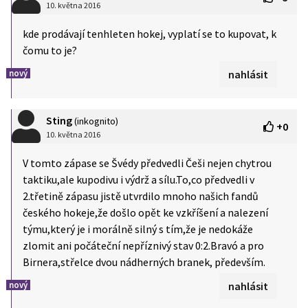
10. května 2016
kde prodávají tenhleten hokej, vyplatí se to kupovat, k
čomu to je?
nový
nahlásit
Sting
(inkognito)
+
0
10. května 2016
V tomto zápase se Švédy předvedli Češi nejen chytrou
taktiku,ale kupodivu i výdrž a sílu.To,co předvedli v
2.třetině zápasu jistě utvrdilo mnoho našich fandů
českého hokeje,že došlo opět ke vzkříšení a nalezení
týmu,který je i morálně silný s tím,že je nedokáže
zlomit ani počáteční nepříznivý stav 0:2.Bravó a pro
Birnera,střelce dvou nádherných branek, především.
nový
nahlásit