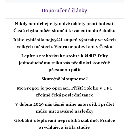
Doporučené články
Nikdy nemíchejte tyto dvě tablety proti bolesti.
Častá chyba může skončit krvácením do žaludku
Itálie vyhlásila nejvyšší stupeň výstrahy ve všech
velkých městech. Vedra nepoleví ani v Česku
Lepíte se v horku ke stolu i k židli? Díky
jednoduchému triku vás předloktí konečně
přestanou pálit
Skutečně hloupneme?
McGregor je po operaci. Příští rok ho v UFC
zřejmě čeká poslední tanec
V dubnu 2029 nás těsně mine asteroid. I průlet
může mít závažné následky
Globální oteplování neprobíhá stabilně. Prudce
zrychluje, zjistila studie