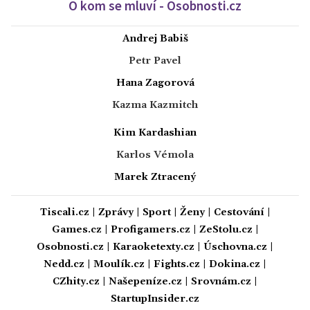
O kom se mluví - Osobnosti.cz
Andrej Babiš
Petr Pavel
Hana Zagorová
Kazma Kazmitch
Kim Kardashian
Karlos Vémola
Marek Ztracený
Tiscali.cz
|
Zprávy
|
Sport
|
Ženy
|
Cestování
|
Games.cz
|
Profigamers.cz
|
ZeStolu.cz
|
Osobnosti.cz
|
Karaoketexty.cz
|
Úschovna.cz
|
Nedd.cz
|
Moulík.cz
|
Fights.cz
|
Dokina.cz
|
CZhity.cz
|
Našepeníze.cz
|
Srovnám.cz
|
StartupInsider.cz