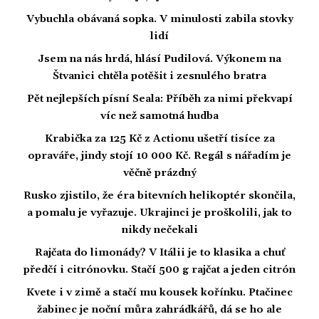
Vybuchla obávaná sopka. V minulosti zabila stovky
lidí
Jsem na nás hrdá, hlásí Pudilová. Výkonem na
Štvanici chtěla potěšit i zesnulého bratra
Pět nejlepších písní Seala: Příběh za nimi překvapí
víc než samotná hudba
Krabička za 125 Kč z Actionu ušetří tisíce za
opraváře, jindy stojí 10 000 Kč. Regál s nářadím je
věčně prázdný
Rusko zjistilo, že éra bitevních helikoptér skončila,
a pomalu je vyřazuje. Ukrajinci je proškolili, jak to
nikdy nečekali
Rajčata do limonády? V Itálii je to klasika a chuť
předčí i citrónovku. Stačí 500 g rajčat a jeden citrón
Kvete i v zimě a stačí mu kousek kořínku. Ptačinec
žabinec je noční můra zahrádkářů, dá se ho ale