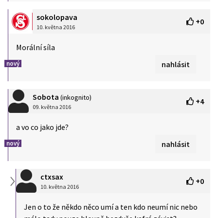
sokolopava
+
0
10. května 2016
Morální síla
nový
nahlásit
Sobota
(inkognito)
+
4
09. května 2016
a vo co jako jde?
nový
nahlásit
ctxsax
+
0
10. května 2016
Jen o to že někdo něco umí a ten kdo neumí nic nebo