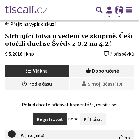
Přejít na výpis diskuzí
Strhující bitva o vedení ve skupině. Češi
otočili duel se Švédy z 0:2 na 4:2!
9.5.2016
|
knp
7 příspěvků
Vlákna
Doporučené
Podle času
S mojí účastí (0)
Pokud chcete přidávat komentáře, musíte se:
nebo
Registrovat
Přihlásit
A
(inkognito)
+
3