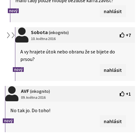
málo tady pouze hloupě bezduše kafrá.závist?
nový
nahlásit
Sobota
(inkognito)
+
7
10. května 2016
A vy hrajete útok nebo obranu že se bijete do
prsou?
nový
nahlásit
AVF
(inkognito)
+
1
09. května 2016
No tak jo. Do toho!
nový
nahlásit