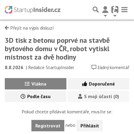
Přejít na výpis diskuzí
3D tisk z betonu poprvé na stavbě
bytového domu v ČR, robot vytiskl
místnost za dvě hodiny
8.8.2026
|
Redakce StartupInsider
žádný komentář
Vlákna
Doporučené
Podle času
S mojí účastí (0)
Pokud chcete přidávat komentáře, musíte se:
nebo
Registrovat
Přihlásit