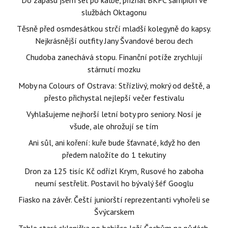
Do zápasu jsem šel po kalbě, přiznal BKFC šampion ve
službách Oktagonu
Těsně před osmdesátkou strčí mladší kolegyně do kapsy.
Nejkrásnější outfity Jany Švandové berou dech
Chudoba zanechává stopu. Finanční potíže zrychlují
stárnutí mozku
Moby na Colours of Ostrava: Střízlivý, mokrý od deště, a
přesto přichystal nejlepší večer festivalu
Vyhlašujeme nejhorší letní boty pro seniory. Nosí je
všude, ale ohrožují se tím
Ani sůl, ani koření: kuře bude šťavnaté, když ho den
předem naložíte do 1 tekutiny
Dron za 125 tisíc Kč odřízl Krym, Rusové ho zaboha
neumí sestřelit. Postavil ho bývalý šéf Googlu
Fiasko na závěr. Čeští juniorští reprezentanti vyhořeli se
Švýcarskem