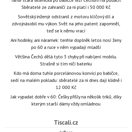
Tahle stará sklenička po babičce leží Čechům na půdách.
Sběratelé ze zahraničí za ni platí i 50 000 Kč
Sovětský inženýr odstranil z motoru klíčový díl a
zdvojnásobil mu výkon. Svět na jeho patent zapomněl,
teď se k němu vrací
Ani hodinky, ani náramek: tenhle doplněk letos nosí ženy
po 60 a ruce v něm vypadají mladší
Většina Čechů dělá tyto 3 chyby při nabíjení mobilu.
Strašně si tím ničí baterku
Kdo má doma tuhle porcelánovou konvici po babičce,
sedí na malém pokladu: sběratelé za ni dnes dají klidně i
12 000 Kč
Jak vypadat dobře v 60: Češky přišly na několik triků, díky
kterým starší dámy vždy omládnou
Tiscali.cz