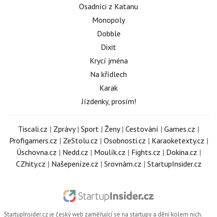
Osadníci z Katanu
Monopoly
Dobble
Dixit
Krycí jména
Na křídlech
Karak
Jízdenky, prosím!
Tiscali.cz
|
Zprávy
|
Sport
|
Ženy
|
Cestování
|
Games.cz
|
Profigamers.cz
|
ZeStolu.cz
|
Osobnosti.cz
|
Karaoketexty.cz
|
Úschovna.cz
|
Nedd.cz
|
Moulík.cz
|
Fights.cz
|
Dokina.cz
|
CZhity.cz
|
Našepeníze.cz
|
Srovnám.cz
|
StartupInsider.cz
StartupInsider.cz
je český web zaměřující se na startupy a dění kolem nich.