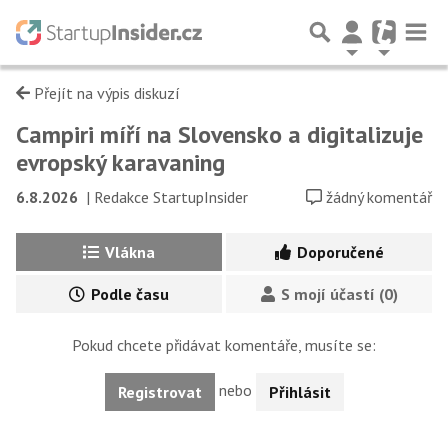
Přejít na výpis diskuzí
Campiri míří na Slovensko a digitalizuje
evropský karavaning
6.8.2026
|
Redakce StartupInsider
žádný komentář
Vlákna
Doporučené
Podle času
S mojí účastí (0)
Pokud chcete přidávat komentáře, musíte se:
nebo
Registrovat
Přihlásit