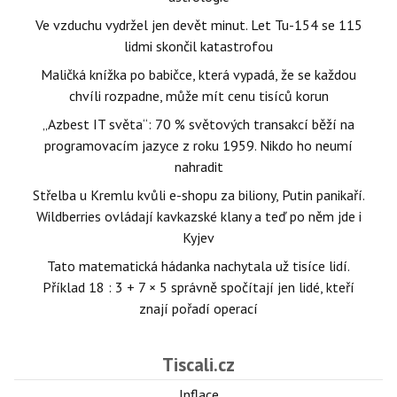
Ve vzduchu vydržel jen devět minut. Let Tu-154 se 115
lidmi skončil katastrofou
Maličká knížka po babičce, která vypadá, že se každou
chvíli rozpadne, může mít cenu tisíců korun
„Azbest IT světa“: 70 % světových transakcí běží na
programovacím jazyce z roku 1959. Nikdo ho neumí
nahradit
Střelba u Kremlu kvůli e-shopu za biliony, Putin panikaří.
Wildberries ovládají kavkazské klany a teď po něm jde i
Kyjev
Tato matematická hádanka nachytala už tisíce lidí.
Příklad 18 : 3 + 7 × 5 správně spočítají jen lidé, kteří
znají pořadí operací
Tiscali.cz
Inflace