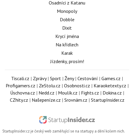
Osadníci z Katanu
Monopoly
Dobble
Dixit
Krycí jména
Na křídlech
Karak
Jízdenky, prosím!
Tiscali.cz
|
Zprávy
|
Sport
|
Ženy
|
Cestování
|
Games.cz
|
Profigamers.cz
|
ZeStolu.cz
|
Osobnosti.cz
|
Karaoketexty.cz
|
Úschovna.cz
|
Nedd.cz
|
Moulík.cz
|
Fights.cz
|
Dokina.cz
|
CZhity.cz
|
Našepeníze.cz
|
Srovnám.cz
|
StartupInsider.cz
StartupInsider.cz
je český web zaměřující se na startupy a dění kolem nich.