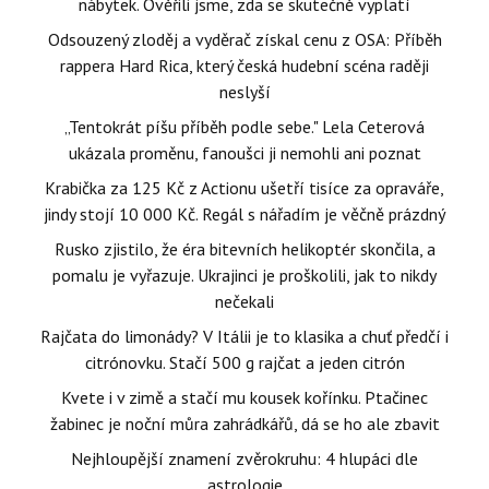
nábytek. Ověřili jsme, zda se skutečně vyplatí
Odsouzený zloděj a vyděrač získal cenu z OSA: Příběh
rappera Hard Rica, který česká hudební scéna raději
neslyší
„Tentokrát píšu příběh podle sebe." Lela Ceterová
ukázala proměnu, fanoušci ji nemohli ani poznat
Krabička za 125 Kč z Actionu ušetří tisíce za opraváře,
jindy stojí 10 000 Kč. Regál s nářadím je věčně prázdný
Rusko zjistilo, že éra bitevních helikoptér skončila, a
pomalu je vyřazuje. Ukrajinci je proškolili, jak to nikdy
nečekali
Rajčata do limonády? V Itálii je to klasika a chuť předčí i
citrónovku. Stačí 500 g rajčat a jeden citrón
Kvete i v zimě a stačí mu kousek kořínku. Ptačinec
žabinec je noční můra zahrádkářů, dá se ho ale zbavit
Nejhloupější znamení zvěrokruhu: 4 hlupáci dle
astrologie