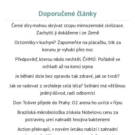
Doporučené články
Černé díry mohou skrývat stopu mimozemské civilizace.
Zachytit ji dokážeme i ze Země
Octomilky v kuchyni? Zapomeňte na plácačku, trik za
korunu je vyhubí přes noc
Předpověď, kterou nikdo nechtěl. ČHMÚ: Pořádně se
ochladí až na konci srpna
Je běhání dole bez opravdu tak zdravé, jak se tvrdí?
Jak se radovat z orchideje celá léta? Selhání má většinou
jediný důvod, radí odborníci
Don Toliver přijede do Prahy: O2 arena ho uvítá v říjnu
Brazilská mikrobioložka získala Nobelovu cenu za
potraviny, umí nahradit hnojiva bakteriemi
Action překvapil, v novém letáku nabízí i zahradní