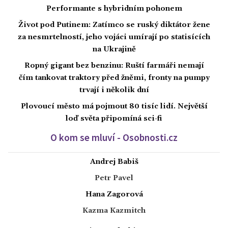
Performante s hybridním pohonem
Život pod Putinem: Zatímco se ruský diktátor žene
za nesmrtelností, jeho vojáci umírají po statisících
na Ukrajině
Ropný gigant bez benzinu: Ruští farmáři nemají
čím tankovat traktory před žněmi, fronty na pumpy
trvají i několik dní
Plovoucí město má pojmout 80 tisíc lidí. Největší
loď světa připomíná sci-fi
O kom se mluví - Osobnosti.cz
Andrej Babiš
Petr Pavel
Hana Zagorová
Kazma Kazmitch