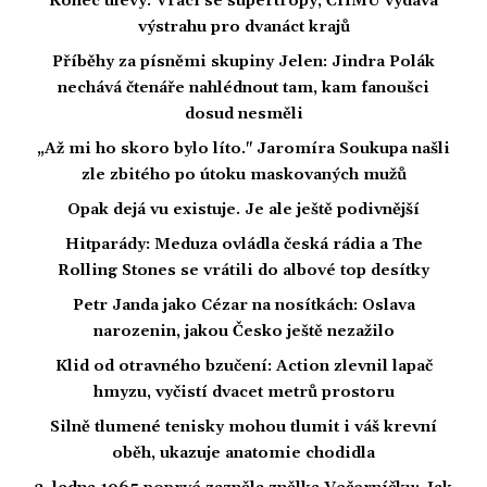
Konec úlevy: Vrací se supertropy, ČHMÚ vydává
výstrahu pro dvanáct krajů
Příběhy za písněmi skupiny Jelen: Jindra Polák
nechává čtenáře nahlédnout tam, kam fanoušci
dosud nesměli
„Až mi ho skoro bylo líto." Jaromíra Soukupa našli
zle zbitého po útoku maskovaných mužů
Opak dejá vu existuje. Je ale ještě podivnější
Hitparády: Meduza ovládla česká rádia a The
Rolling Stones se vrátili do albové top desítky
Petr Janda jako Cézar na nosítkách: Oslava
narozenin, jakou Česko ještě nezažilo
Klid od otravného bzučení: Action zlevnil lapač
hmyzu, vyčistí dvacet metrů prostoru
Silně tlumené tenisky mohou tlumit i váš krevní
oběh, ukazuje anatomie chodidla