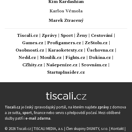
Kim Kardashian
Karlos Vémola
Marek Ztracený
Tiscali.cz
|
Zprávy
|
Sport
|
Ženy
|
Cestování
|
Games.cz
|
Profigamers.cz
|
ZeStolu.cz
|
Osobnosti.cz
|
Karaoketexty.cz
|
Úschovna.cz
|
Nedd.cz
|
Moulík.cz
|
Fights.cz
|
Dokina.cz
|
CZhity.cz
|
Našepeníze.cz
|
Srovnám.cz
|
StartupInsider.cz
Tiscali.cz
je český zpravodajský portál, na kterém najdete
zprávy
z domova
a ze světa,
sport
, finance nebo servis s předpovědí počasí. Mezi oblíbené
služby patří i
e-mail zdarma
.
© 2026 Tiscali.cz |
TISCALI MEDIA, a.s.
|
Člen skupiny DIGNITY, s.r.o.
|
Kontakt
|