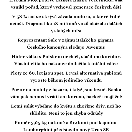
2. ledna 1965 poprvé zazněla znělka Večerníčku: Jak
vznikl pořad, který vychoval generace českých dětí
V 58 % aut se skrývá závada motoru, o které řidič
netuší. Diagnostika 18 milionů vozů ukázala dalších
4 slabých míst
Reprezentant Šulc v zájmu italského giganta.
Českého kanonýra sleduje Juventus
Hitler válku s Polskem nechtěl, stačil mu koridor.
Vlastní elita ho nakonec dotlačila k totální válce
Ploty ze 60. let jsou zpět. Levná alternativa gabionů
vyroste během jediného víkendu
Pozor na mobily z bazaru, i když jsou levné. Banka
vám pak nemusí vrátit ani korunu, hackeři mají žně
Letní salát vyběhne do květu a zhořkne dřív, než ho
sklidíte. Není to jen chyba odrůdy
Poměr 3,05 kg na koně a 812 koní pod kapotou.
Lamborghini představilo nový Urus SE