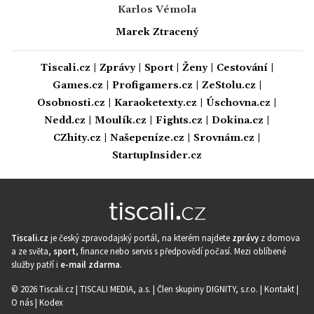
Karlos Vémola
Marek Ztracený
Tiscali.cz
|
Zprávy
|
Sport
|
Ženy
|
Cestování
|
Games.cz
|
Profigamers.cz
|
ZeStolu.cz
|
Osobnosti.cz
|
Karaoketexty.cz
|
Úschovna.cz
|
Nedd.cz
|
Moulík.cz
|
Fights.cz
|
Dokina.cz
|
CZhity.cz
|
Našepeníze.cz
|
Srovnám.cz
|
StartupInsider.cz
Tiscali.cz
je český zpravodajský portál, na kterém najdete
zprávy
z domova
a ze světa,
sport
, finance nebo servis s předpovědí počasí. Mezi oblíbené
služby patří i
e-mail zdarma
.
© 2026 Tiscali.cz |
TISCALI MEDIA, a.s.
|
Člen skupiny DIGNITY, s.r.o.
|
Kontakt
|
O nás
|
Kodex