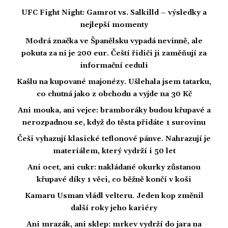
UFC Fight Night: Gamrot vs. Salkilld – výsledky a
nejlepší momenty
Modrá značka ve Španělsku vypadá nevinně, ale
pokuta za ni je 200 eur. Čeští řidiči ji zaměňují za
informační ceduli
Kašlu na kupované majonézy. Ušlehala jsem tatarku,
co chutná jako z obchodu a vyjde na 30 Kč
Ani mouka, ani vejce: bramboráky budou křupavé a
nerozpadnou se, když do těsta přidáte 1 surovinu
Češi vyhazují klasické teflonové pánve. Nahrazují je
materiálem, který vydrží i 50 let
Ani ocet, ani cukr: nakládané okurky zůstanou
křupavé díky 1 věci, co běžně končí v koši
Kamaru Usman vládl velteru. Jeden kop změnil
další roky jeho kariéry
Ani mrazák, ani sklep: mrkev vydrží do jara na