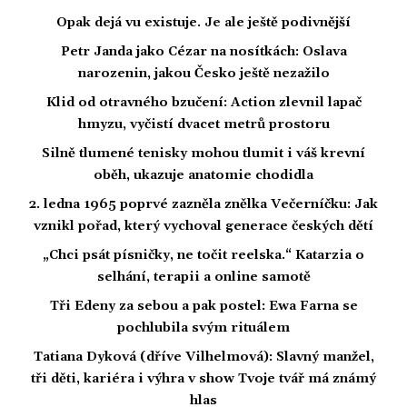
Opak dejá vu existuje. Je ale ještě podivnější
Petr Janda jako Cézar na nosítkách: Oslava
narozenin, jakou Česko ještě nezažilo
Klid od otravného bzučení: Action zlevnil lapač
hmyzu, vyčistí dvacet metrů prostoru
Silně tlumené tenisky mohou tlumit i váš krevní
oběh, ukazuje anatomie chodidla
2. ledna 1965 poprvé zazněla znělka Večerníčku: Jak
vznikl pořad, který vychoval generace českých dětí
„Chci psát písničky, ne točit reelska.“ Katarzia o
selhání, terapii a online samotě
Tři Edeny za sebou a pak postel: Ewa Farna se
pochlubila svým rituálem
Tatiana Dyková (dříve Vilhelmová): Slavný manžel,
tři děti, kariéra i výhra v show Tvoje tvář má známý
hlas