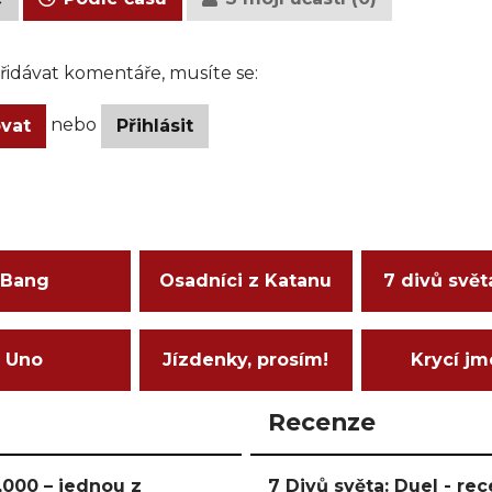
idávat komentáře, musíte se:
nebo
ovat
Přihlásit
Bang
Osadníci z Katanu
7 divů svět
Uno
Jízdenky, prosím!
Krycí j
Recenze
000 – jednou z
7 Divů světa: Duel - r