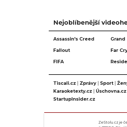
Nejoblíbenější videohe
Assassin's Creed
Grand 
Fallout
Far Cr
FIFA
Reside
Tiscali.cz
|
Zprávy
|
Sport
|
Žen
Karaoketexty.cz
|
Úschovna.cz
StartupInsider.cz
ZeStolu.cz je č