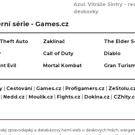
Azul: Vitráže Sintry - 
deskovky
rní série - Games.cz
Theft Auto
Zaklínač
The Elder S
y
Call of Duty
Diablo
nt Evil
Mortal Kombat
Gran Turis
y
|
Cestování
|
Games.cz
|
Profigamers.cz
|
ZeStolu.c
|
Nedd.cz
|
Moulík.cz
|
Fights.cz
|
Dokina.cz
|
CZhity.
eský zpravodajský a databázový herní web o deskových hrách, wargami