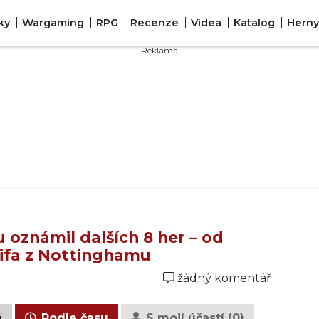
ky
Wargaming
RPG
Recenze
Videa
Katalog
Herny
 oznámil dalších 8 her – od
ifa z Nottinghamu
žádný komentář
é
Podle času
S mojí účastí (0)