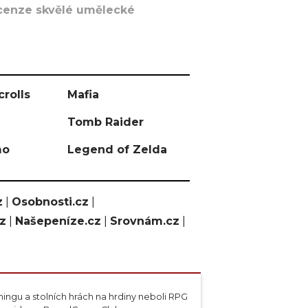
recenze skvělé umělecké
crolls
Mafia
Tomb Raider
mo
Legend of Zelda
z
|
Osobnosti.cz
|
cz
|
Našepeníze.cz
|
Srovnám.cz
|
ngu a stolních hrách na hrdiny neboli RPG