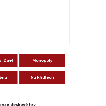
a: Duel
Monopoly
ména
Na křídlech
ecenze deskové hry