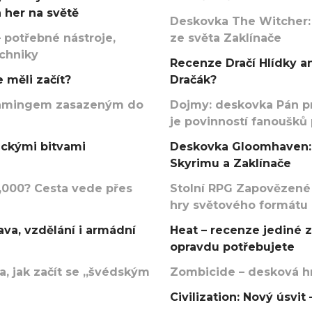
 her na světě
Deskovka The Witcher:
 potřebné nástroje,
ze světa Zaklínače
echniky
Recenze Dračí Hlídky an
 měli začít?
Dračák?
argamingem zasazeným do
Dojmy: deskovka Pán p
je povinností fanoušků
ickými bitvami
Deskovka Gloomhaven: 
Skyrimu a Zaklínače
000? Cesta vede přes
Stolní RPG Zapovězené
hry světového formátu
va, vzdělání i armádní
Heat – recenze jediné 
opravdu potřebujete
, jak začít se „švédským
Zombicide – desková hr
Civilization: Nový úsvi