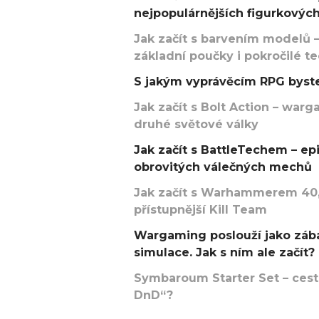
nejpopulárnějších figurkových
Jak začít s barvením modelů –
základní poučky i pokročilé t
S jakým vyprávěcím RPG byste
Jak začít s Bolt Action – w
druhé světové války
Jak začít s BattleTechem – ep
obrovitých válečných mechů
Jak začít s Warhammerem 40,
přístupnější Kill Team
Wargaming poslouží jako zába
simulace. Jak s ním ale začít?
Symbaroum Starter Set – cesta
DnD“?