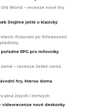
 Old World – recenze nové hry
eb Stojíme ještě o klasický
rstenů: Putování po Středozemi
 předlohy
pořádné RPG pro milovníky
 země – recenze české verze
závodní hry, kterou doma
a plná živých i mrtvých
t – videorecenze nové deskovky