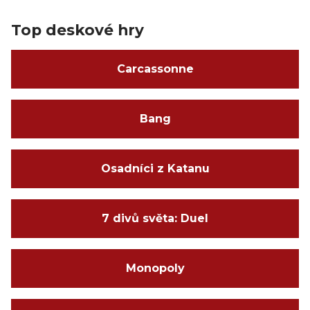
Top deskové hry
Carcassonne
Bang
Osadníci z Katanu
7 divů světa: Duel
Monopoly