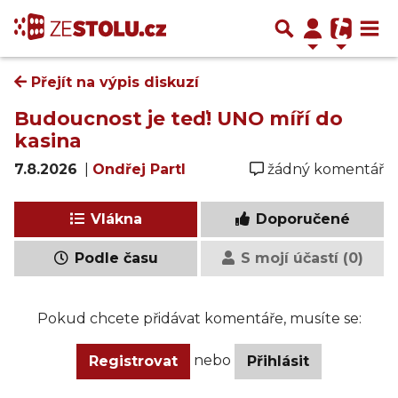
Přejít na výpis diskuzí
Budoucnost je teď! UNO míří do
kasina
7.8.2026
|
Ondřej Partl
žádný komentář
Vlákna
Doporučené
Podle času
S mojí účastí (0)
Pokud chcete přidávat komentáře, musíte se:
nebo
Registrovat
Přihlásit