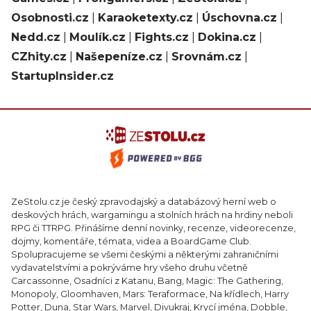
Osobnosti.cz
|
Karaoketexty.cz
|
Úschovna.cz
|
Nedd.cz
|
Moulík.cz
|
Fights.cz
|
Dokina.cz
|
CZhity.cz
|
Našepeníze.cz
|
Srovnám.cz
|
StartupInsider.cz
ZeStolu.cz je český zpravodajský a databázový herní web o
deskových hrách, wargamingu a stolních hrách na hrdiny neboli
RPG či TTRPG. Přinášíme denní novinky, recenze, videorecenze,
dojmy, komentáře, témata, videa a BoardGame Club.
Spolupracujeme se všemi českými a některými zahraničními
vydavatelstvími a pokrýváme hry všeho druhu včetně
Carcassonne, Osadníci z Katanu, Bang, Magic: The Gathering,
Monopoly, Gloomhaven, Mars: Teraformace, Na křídlech, Harry
Potter, Duna, Star Wars, Marvel, Divukraj, Krycí jména, Dobble,