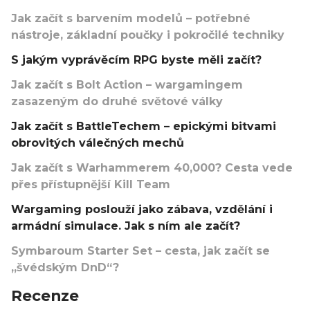
Jak začít s barvením modelů – potřebné
nástroje, základní poučky i pokročilé techniky
S jakým vyprávěcím RPG byste měli začít?
Jak začít s Bolt Action – wargamingem
zasazeným do druhé světové války
Jak začít s BattleTechem – epickými bitvami
obrovitých válečných mechů
Jak začít s Warhammerem 40,000? Cesta vede
přes přístupnější Kill Team
Wargaming poslouží jako zábava, vzdělání i
armádní simulace. Jak s ním ale začít?
Symbaroum Starter Set – cesta, jak začít se
„švédským DnD“?
Recenze