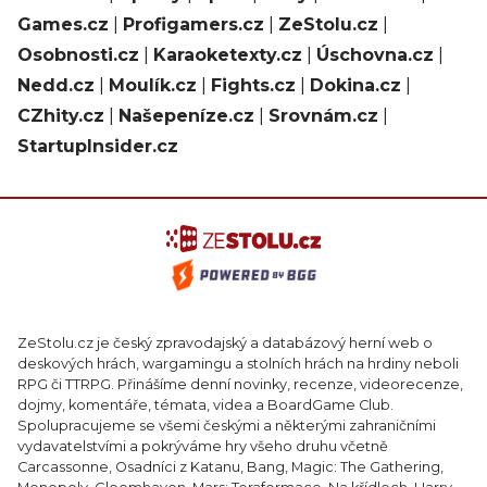
Games.cz
|
Profigamers.cz
|
ZeStolu.cz
|
Osobnosti.cz
|
Karaoketexty.cz
|
Úschovna.cz
|
Nedd.cz
|
Moulík.cz
|
Fights.cz
|
Dokina.cz
|
CZhity.cz
|
Našepeníze.cz
|
Srovnám.cz
|
StartupInsider.cz
ZeStolu.cz je český zpravodajský a databázový herní web o
deskových hrách, wargamingu a stolních hrách na hrdiny neboli
RPG či TTRPG. Přinášíme denní novinky, recenze, videorecenze,
dojmy, komentáře, témata, videa a BoardGame Club.
Spolupracujeme se všemi českými a některými zahraničními
vydavatelstvími a pokrýváme hry všeho druhu včetně
Carcassonne, Osadníci z Katanu, Bang, Magic: The Gathering,