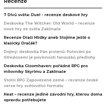
Recenze
7 Divů světa: Duel - recenze deskové hry
Deskovka The Witcher: Old World – recenze
nové hry ze světa Zaklínače
Recenze Dračí Hlídky aneb Stojíme ještě o
klasický Dračák?
Dojmy: deskovka Pán prstenů: Putování po
Středozemi je povinností fanoušků předlohy
Deskovka Gloomhaven: pořádné RPG pro
milovníky Skyrimu a Zaklínače
Stolní RPG Zapovězené země – recenze české
verze hry světového formátu
Heat – recenze jediné závodní hry, kterou doma
opravdu potřebujete