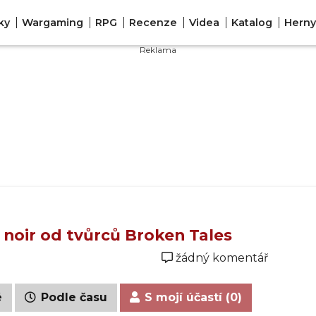
ky
Wargaming
RPG
Recenze
Videa
Katalog
Herny
ý noir od tvůrců Broken Tales
žádný komentář
é
Podle času
S mojí účastí (0)