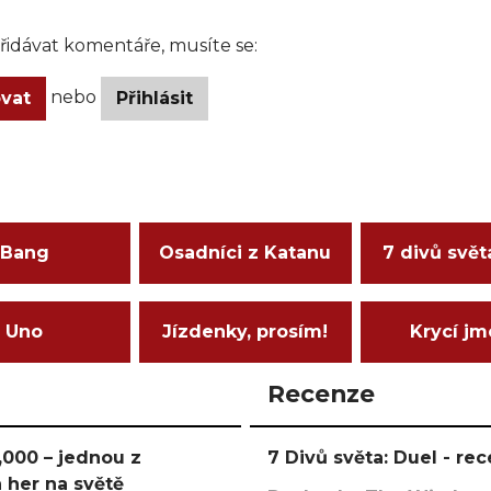
idávat komentáře, musíte se:
nebo
ovat
Přihlásit
Bang
Osadníci z Katanu
7 divů svět
Uno
Jízdenky, prosím!
Krycí j
Recenze
000 – jednou z
7 Divů světa: Duel - r
 her na světě