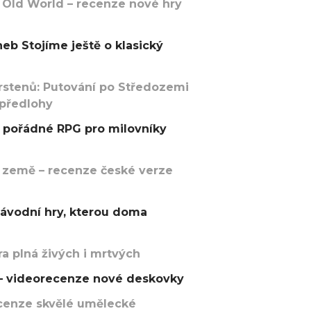
 Old World – recenze nové hry
eb Stojíme ještě o klasický
rstenů: Putování po Středozemi
 předlohy
pořádné RPG pro milovníky
 země – recenze české verze
závodní hry, kterou doma
a plná živých i mrtvých
t – videorecenze nové deskovky
recenze skvělé umělecké