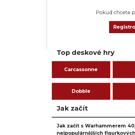
Pokud chcete př
Registr
Top deskové hry
Carcassonne
Dobble
Jak začít
Jak začít s Warhammerem 40,
nejpopulárnějších figurkových