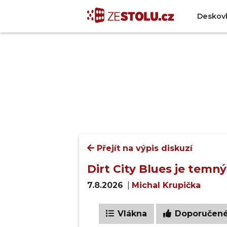
Deskov
Přejít na výpis diskuzí
Dirt City Blues je temn
7.8.2026
|
Michal Krupička
Vlákna
Doporučen