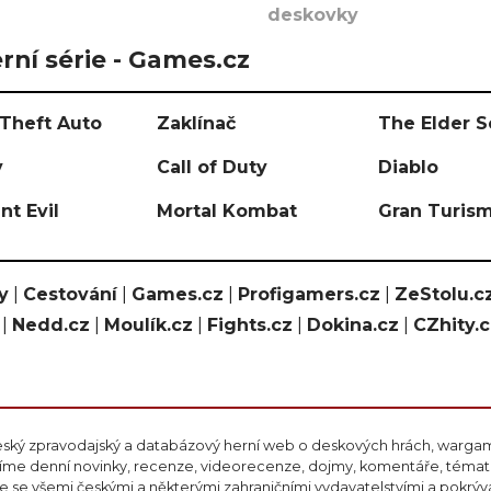
deskovky
rní série - Games.cz
Theft Auto
Zaklínač
The Elder S
y
Call of Duty
Diablo
nt Evil
Mortal Kombat
Gran Turis
y
|
Cestování
|
Games.cz
|
Profigamers.cz
|
ZeStolu.c
|
Nedd.cz
|
Moulík.cz
|
Fights.cz
|
Dokina.cz
|
CZhity.
eský zpravodajský a databázový herní web o deskových hrách, wargami
ášíme denní novinky, recenze, videorecenze, dojmy, komentáře, téma
 se všemi českými a některými zahraničními vydavatelstvími a pokrý