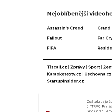
Nejoblíbenější videohe
Assassin's Creed
Grand 
Fallout
Far Cr
FIFA
Reside
Tiscali.cz
|
Zprávy
|
Sport
|
Žen
Karaoketexty.cz
|
Úschovna.cz
StartupInsider.cz
ZeStolu.cz je č
či TTRPG. Přin
Spolupracujeme