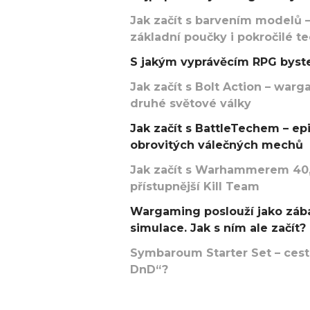
Jak začít s barvením modelů –
základní poučky i pokročilé t
S jakým vyprávěcím RPG byste
Jak začít s Bolt Action – w
druhé světové války
Jak začít s BattleTechem – ep
obrovitých válečných mechů
Jak začít s Warhammerem 40,
přístupnější Kill Team
Wargaming poslouží jako zába
simulace. Jak s ním ale začít?
Symbaroum Starter Set – cesta
DnD“?