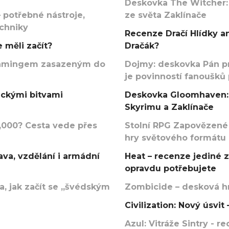
Deskovka The Witcher:
 potřebné nástroje,
ze světa Zaklínače
echniky
Recenze Dračí Hlídky an
 měli začít?
Dračák?
argamingem zasazeným do
Dojmy: deskovka Pán p
je povinností fanoušků
ickými bitvami
Deskovka Gloomhaven: 
Skyrimu a Zaklínače
000? Cesta vede přes
Stolní RPG Zapovězené
hry světového formátu
va, vzdělání i armádní
Heat – recenze jediné 
opravdu potřebujete
, jak začít se „švédským
Zombicide – desková hr
Civilization: Nový úsvi
Azul: Vitráže Sintry - 