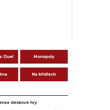
a: Duel
Monopoly
ména
Na křídlech
ecenze deskové hry