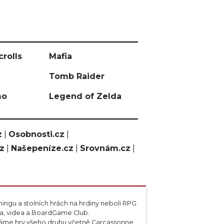
crolls
Mafia
Tomb Raider
mo
Legend of Zelda
z
|
Osobnosti.cz
|
cz
|
Našepeníze.cz
|
Srovnám.cz
|
ngu a stolních hrách na hrdiny neboli RPG
ta, videa a BoardGame Club.
váme hry všeho druhu včetně Carcassonne,