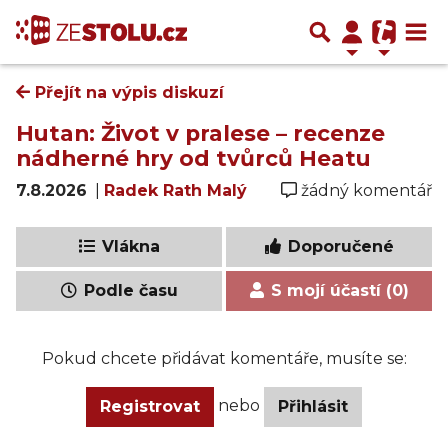
Přejít na výpis diskuzí
Hutan: Život v pralese – recenze
nádherné hry od tvůrců Heatu
7.8.2026
|
Radek Rath Malý
žádný komentář
Vlákna
Doporučené
Podle času
S mojí účastí (0)
Pokud chcete přidávat komentáře, musíte se:
nebo
Registrovat
Přihlásit