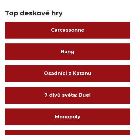
Top deskové hry
Carcassonne
Bang
Osadníci z Katanu
7 divů světa: Duel
Monopoly