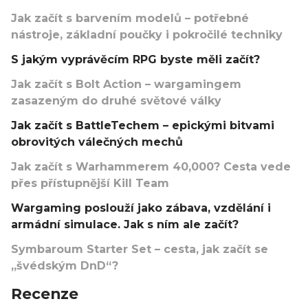
Jak začít s barvením modelů – potřebné
nástroje, základní poučky i pokročilé techniky
S jakým vyprávěcím RPG byste měli začít?
Jak začít s Bolt Action – wargamingem
zasazeným do druhé světové války
Jak začít s BattleTechem – epickými bitvami
obrovitých válečných mechů
Jak začít s Warhammerem 40,000? Cesta vede
přes přístupnější Kill Team
Wargaming poslouží jako zábava, vzdělání i
armádní simulace. Jak s ním ale začít?
Symbaroum Starter Set – cesta, jak začít se
„švédským DnD“?
Recenze