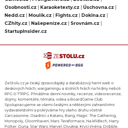
Osobnosti.cz
|
Karaoketexty.cz
|
Úschovna.cz
|
Nedd.cz
|
Moulík.cz
|
Fights.cz
|
Dokina.cz
|
CZhity.cz
|
Našepeníze.cz
|
Srovnám.cz
|
StartupInsider.cz
ZeStolu.cz je český zpravodajský a databázový herní web o
deskových hrách, wargamingu a stolních hrách na hrdiny neboli
RPG či TTRPG. Přinášíme denní novinky, recenze, videorecenze,
dojmy, komentáře, témata, videa a BoardGame Club.
Spolupracujeme se všemi českými a některými zahraničními
vydavatelstvími a pokrýváme hry všeho druhu včetně
Carcassonne, Osadníci z Katanu, Bang, Magic: The Gathering,
Monopoly, Gloomhaven, Mars: Teraformace, Na křídlech, Harry
Potter, Duna, Star Wars, Marvel, Divukraj, Krycí jména, Dobble,