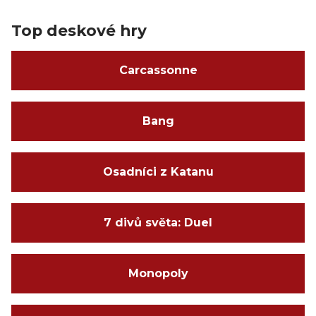
Top deskové hry
Carcassonne
Bang
Osadníci z Katanu
7 divů světa: Duel
Monopoly