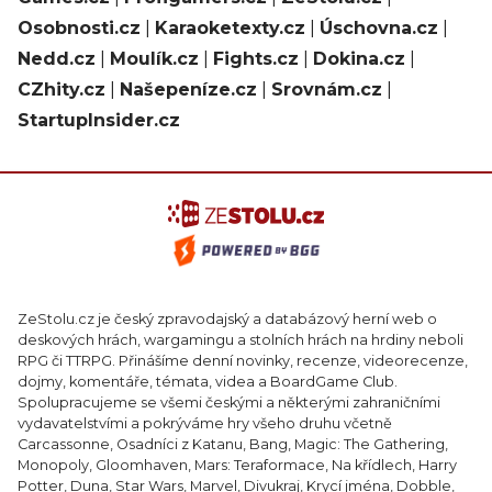
Osobnosti.cz
|
Karaoketexty.cz
|
Úschovna.cz
|
Nedd.cz
|
Moulík.cz
|
Fights.cz
|
Dokina.cz
|
CZhity.cz
|
Našepeníze.cz
|
Srovnám.cz
|
StartupInsider.cz
ZeStolu.cz je český zpravodajský a databázový herní web o
deskových hrách, wargamingu a stolních hrách na hrdiny neboli
RPG či TTRPG. Přinášíme denní novinky, recenze, videorecenze,
dojmy, komentáře, témata, videa a BoardGame Club.
Spolupracujeme se všemi českými a některými zahraničními
vydavatelstvími a pokrýváme hry všeho druhu včetně
Carcassonne, Osadníci z Katanu, Bang, Magic: The Gathering,
Monopoly, Gloomhaven, Mars: Teraformace, Na křídlech, Harry
Potter, Duna, Star Wars, Marvel, Divukraj, Krycí jména, Dobble,