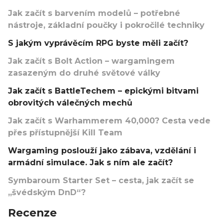
Jak začít s barvením modelů – potřebné
nástroje, základní poučky i pokročilé techniky
S jakým vyprávěcím RPG byste měli začít?
Jak začít s Bolt Action – wargamingem
zasazeným do druhé světové války
Jak začít s BattleTechem – epickými bitvami
obrovitých válečných mechů
Jak začít s Warhammerem 40,000? Cesta vede
přes přístupnější Kill Team
Wargaming poslouží jako zábava, vzdělání i
armádní simulace. Jak s ním ale začít?
Symbaroum Starter Set – cesta, jak začít se
„švédským DnD“?
Recenze