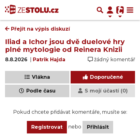
Přejít na výpis diskuzí
Iliad a Ichor jsou dvě duelové hry
plné mytologie od Reinera Knizii
8.8.2026
|
Patrik Hajda
žádný komentář
Vlákna
Doporučené
Podle času
S mojí účastí (0)
Pokud chcete přidávat komentáře, musíte se:
nebo
Registrovat
Přihlásit