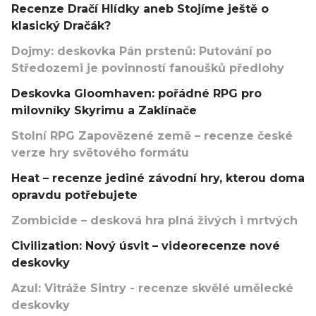
Recenze Dračí Hlídky aneb Stojíme ještě o
klasický Dračák?
Dojmy: deskovka Pán prstenů: Putování po
Středozemi je povinností fanoušků předlohy
Deskovka Gloomhaven: pořádné RPG pro
milovníky Skyrimu a Zaklínače
Stolní RPG Zapovězené země – recenze české
verze hry světového formátu
Heat – recenze jediné závodní hry, kterou doma
opravdu potřebujete
Zombicide – desková hra plná živých i mrtvých
Civilization: Nový úsvit – videorecenze nové
deskovky
Azul: Vitráže Sintry - recenze skvělé umělecké
deskovky