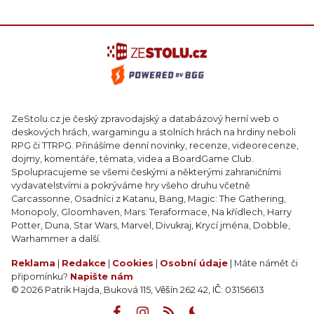
ZeStolu.cz je český zpravodajský a databázový herní web o
deskových hrách, wargamingu a stolních hrách na hrdiny neboli
RPG či TTRPG. Přinášíme denní novinky, recenze, videorecenze,
dojmy, komentáře, témata, videa a BoardGame Club.
Spolupracujeme se všemi českými a některými zahraničními
vydavatelstvími a pokrýváme hry všeho druhu včetně
Carcassonne, Osadníci z Katanu, Bang, Magic: The Gathering,
Monopoly, Gloomhaven, Mars: Teraformace, Na křídlech, Harry
Potter, Duna, Star Wars, Marvel, Divukraj, Krycí jména, Dobble,
Warhammer a další.
Reklama
|
Redakce
|
Cookies
|
Osobní údaje
| Máte námět či
připomínku?
Napište nám
© 2026 Patrik Hajda, Buková 115, Věšín 262 42, IČ: 03156613