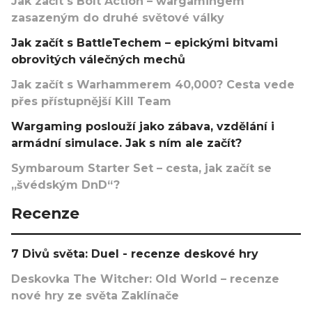
Jak začít s Bolt Action – wargamingem
zasazeným do druhé světové války
Jak začít s BattleTechem – epickými bitvami
obrovitých válečných mechů
Jak začít s Warhammerem 40,000? Cesta vede
přes přístupnější Kill Team
Wargaming poslouží jako zábava, vzdělání i
armádní simulace. Jak s ním ale začít?
Symbaroum Starter Set – cesta, jak začít se
„švédským DnD“?
Recenze
7 Divů světa: Duel - recenze deskové hry
Deskovka The Witcher: Old World – recenze
nové hry ze světa Zaklínače