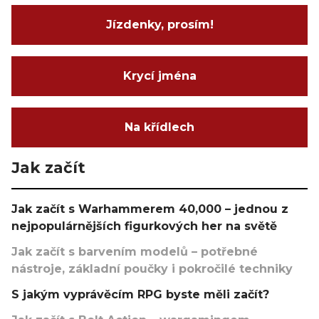
Jízdenky, prosím!
Krycí jména
Na křídlech
Jak začít
Jak začít s Warhammerem 40,000 – jednou z
nejpopulárnějších figurkových her na světě
Jak začít s barvením modelů – potřebné
nástroje, základní poučky i pokročilé techniky
S jakým vyprávěcím RPG byste měli začít?