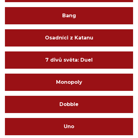
Bang
Osadníci z Katanu
7 divů světa: Duel
Monopoly
Dobble
Uno