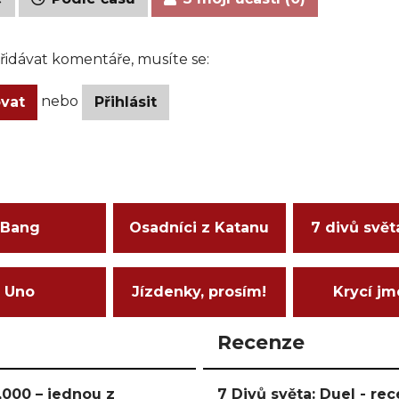
idávat komentáře, musíte se:
nebo
ovat
Přihlásit
Bang
Osadníci z Katanu
7 divů svět
Uno
Jízdenky, prosím!
Krycí j
Recenze
000 – jednou z
7 Divů světa: Duel - r