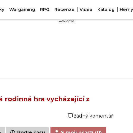
ky
Wargaming
RPG
Recenze
Videa
Katalog
Herny
ká rodinná hra vycházející z
žádný komentář
é
Podle času
S mojí účastí (0)