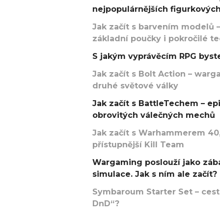
nejpopulárnějších figurkových
Jak začít s barvením modelů –
základní poučky i pokročilé t
S jakým vyprávěcím RPG byste
Jak začít s Bolt Action – w
druhé světové války
Jak začít s BattleTechem – ep
obrovitých válečných mechů
Jak začít s Warhammerem 40,
přístupnější Kill Team
Wargaming poslouží jako zába
simulace. Jak s ním ale začít?
Symbaroum Starter Set – cesta
DnD“?