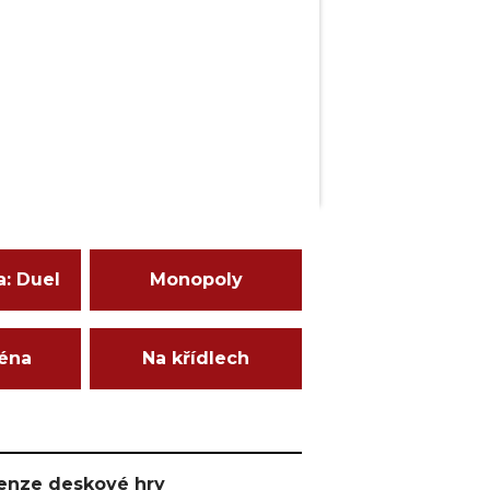
a: Duel
Monopoly
ména
Na křídlech
ecenze deskové hry