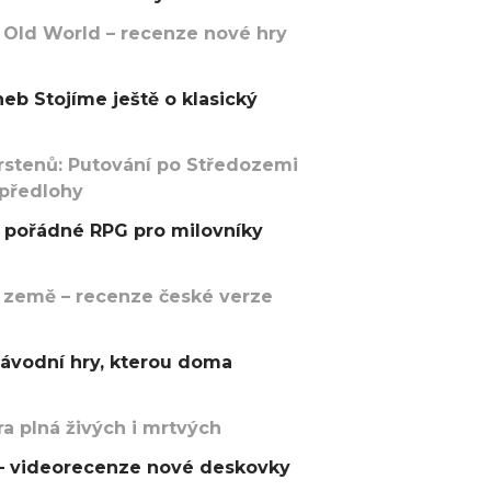
 Old World – recenze nové hry
eb Stojíme ještě o klasický
rstenů: Putování po Středozemi
 předlohy
pořádné RPG pro milovníky
 země – recenze české verze
závodní hry, kterou doma
a plná živých i mrtvých
t – videorecenze nové deskovky