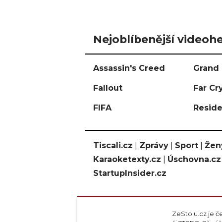
Nejoblíbenější videohe
Assassin's Creed
Grand 
Fallout
Far Cr
FIFA
Reside
Tiscali.cz
|
Zprávy
|
Sport
|
Žen
Karaoketexty.cz
|
Úschovna.cz
StartupInsider.cz
ZeStolu.cz je č