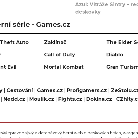
Azul: Vitráže Sintry - 
deskovky
rní série - Games.cz
Theft Auto
Zaklínač
The Elder S
y
Call of Duty
Diablo
nt Evil
Mortal Kombat
Gran Turis
y
|
Cestování
|
Games.cz
|
Profigamers.cz
|
ZeStolu.c
|
Nedd.cz
|
Moulík.cz
|
Fights.cz
|
Dokina.cz
|
CZhity.
eský zpravodajský a databázový herní web o deskových hrách, wargami