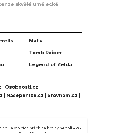
recenze skvělé umělecké
crolls
Mafia
Tomb Raider
mo
Legend of Zelda
z
|
Osobnosti.cz
|
cz
|
Našepeníze.cz
|
Srovnám.cz
|
ngu a stolních hrách na hrdiny neboli RPG