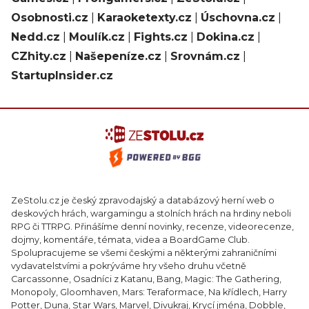
Osobnosti.cz
|
Karaoketexty.cz
|
Úschovna.cz
|
Nedd.cz
|
Moulík.cz
|
Fights.cz
|
Dokina.cz
|
CZhity.cz
|
Našepeníze.cz
|
Srovnám.cz
|
StartupInsider.cz
ZeStolu.cz je český zpravodajský a databázový herní web o
deskových hrách, wargamingu a stolních hrách na hrdiny neboli
RPG či TTRPG. Přinášíme denní novinky, recenze, videorecenze,
dojmy, komentáře, témata, videa a BoardGame Club.
Spolupracujeme se všemi českými a některými zahraničními
vydavatelstvími a pokrýváme hry všeho druhu včetně
Carcassonne, Osadníci z Katanu, Bang, Magic: The Gathering,
Monopoly, Gloomhaven, Mars: Teraformace, Na křídlech, Harry
Potter, Duna, Star Wars, Marvel, Divukraj, Krycí jména, Dobble,