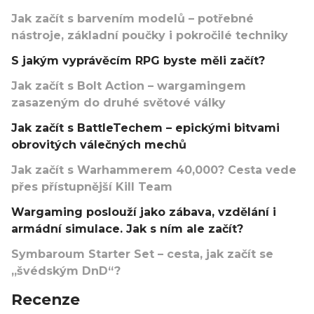
Jak začít s barvením modelů – potřebné
nástroje, základní poučky i pokročilé techniky
S jakým vyprávěcím RPG byste měli začít?
Jak začít s Bolt Action – wargamingem
zasazeným do druhé světové války
Jak začít s BattleTechem – epickými bitvami
obrovitých válečných mechů
Jak začít s Warhammerem 40,000? Cesta vede
přes přístupnější Kill Team
Wargaming poslouží jako zábava, vzdělání i
armádní simulace. Jak s ním ale začít?
Symbaroum Starter Set – cesta, jak začít se
„švédským DnD“?
Recenze