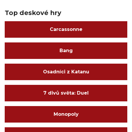
Top deskové hry
Carcassonne
Bang
Osadníci z Katanu
7 divů světa: Duel
Monopoly