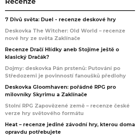
Recenze
7 Divů světa: Duel - recenze deskové hry
Deskovka The Witcher: Old World – recenze
nové hry ze světa Zaklínače
Recenze Dračí Hlídky aneb Stojíme ještě o
klasický Dračák?
Dojmy: deskovka Pán prstenů: Putování po
Středozemi je povinností fanoušků předlohy
Deskovka Gloomhaven: pořádné RPG pro
milovníky Skyrimu a Zaklínače
Stolní RPG Zapovězené země – recenze české
verze hry světového formátu
Heat – recenze jediné závodní hry, kterou doma
opravdu potřebujete