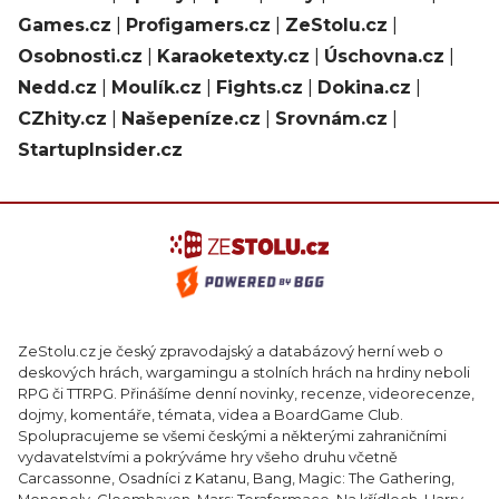
Games.cz
|
Profigamers.cz
|
ZeStolu.cz
|
Osobnosti.cz
|
Karaoketexty.cz
|
Úschovna.cz
|
Nedd.cz
|
Moulík.cz
|
Fights.cz
|
Dokina.cz
|
CZhity.cz
|
Našepeníze.cz
|
Srovnám.cz
|
StartupInsider.cz
ZeStolu.cz je český zpravodajský a databázový herní web o
deskových hrách, wargamingu a stolních hrách na hrdiny neboli
RPG či TTRPG. Přinášíme denní novinky, recenze, videorecenze,
dojmy, komentáře, témata, videa a BoardGame Club.
Spolupracujeme se všemi českými a některými zahraničními
vydavatelstvími a pokrýváme hry všeho druhu včetně
Carcassonne, Osadníci z Katanu, Bang, Magic: The Gathering,