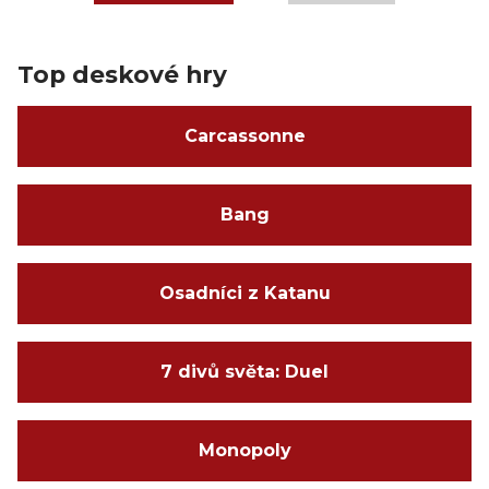
Top deskové hry
Carcassonne
Bang
Osadníci z Katanu
7 divů světa: Duel
Monopoly