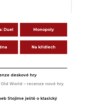
a: Duel
Monopoly
ména
Na křídlech
ecenze deskové hry
 Old World – recenze nové hry
eb Stojíme ještě o klasický