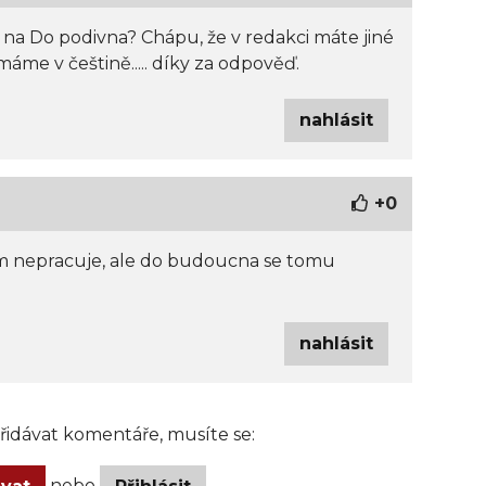
 na Do podivna? Chápu, že v redakci máte jiné
máme v češtině..... díky za odpověď.
nahlásit
+
0
tom nepracuje, ale do budoucna se tomu
nahlásit
idávat komentáře, musíte se:
nebo