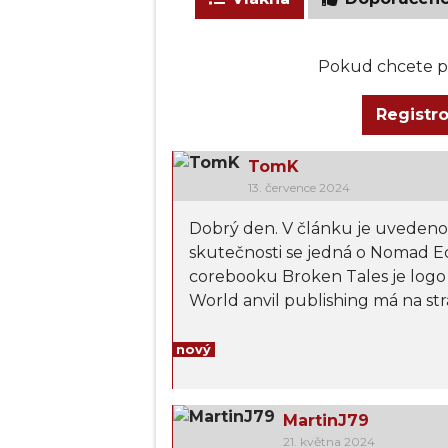
Pokud chcete př
Registr
TomK
13. července 2024
Dobrý den. V článku je uvedeno
skutečnosti se jedná o Nomad E
corebooku Broken Tales je log
World anvil publishing má na 
nový
MartinJ79
21. května 2024