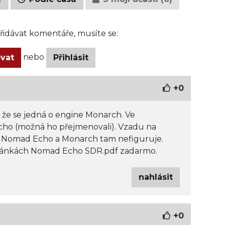
idávat komentáře, musíte se:
nebo
ovat
Přihlásit
+
0
 že se jedná o engine Monarch. Ve
cho (možná ho přejmenovali). Vzadu na
o Nomad Echo a Monarch tam nefiguruje.
stránkách Nomad Echo SDR.pdf zadarmo.
nahlásit
+
0