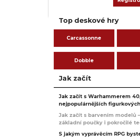
Registr
Top deskové hry
Carcassonne
Dobble
Jak začít
Jak začít s Warhammerem 40,
nejpopulárnějších figurkových
Jak začít s barvením modelů –
základní poučky i pokročilé t
S jakým vyprávěcím RPG byste