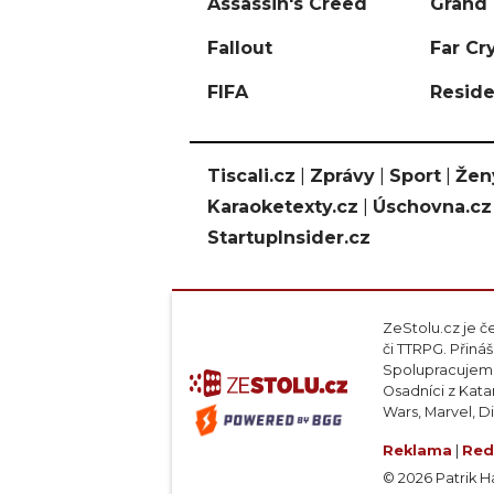
Assassin's Creed
Grand 
Fallout
Far Cr
FIFA
Reside
Tiscali.cz
|
Zprávy
|
Sport
|
Žen
Karaoketexty.cz
|
Úschovna.cz
StartupInsider.cz
ZeStolu.cz je č
či TTRPG. Přin
Spolupracujeme
Osadníci z Kata
Wars, Marvel, D
Reklama
|
Red
© 2026 Patrik Haj