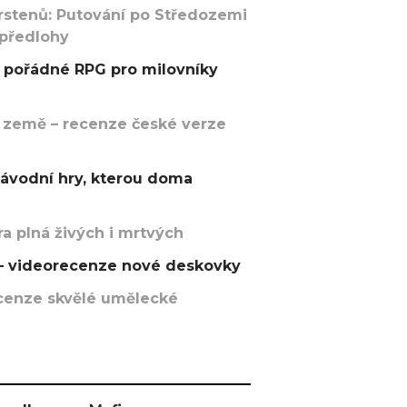
rstenů: Putování po Středozemi
 předlohy
pořádné RPG pro milovníky
 země – recenze české verze
závodní hry, kterou doma
a plná živých i mrtvých
t – videorecenze nové deskovky
recenze skvělé umělecké