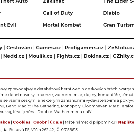
Theft Auto
Zaklínač
The Elder S
y
Call of Duty
Diablo
nt Evil
Mortal Kombat
Gran Turis
y
|
Cestování
|
Games.cz
|
Profigamers.cz
|
ZeStolu.c
|
Nedd.cz
|
Moulík.cz
|
Fights.cz
|
Dokina.cz
|
CZhity.
eský zpravodajský a databázový herní web o deskových hrách, wargami
ášíme denní novinky, recenze, videorecenze, dojmy, komentáře, téma
 se všemi českými a některými zahraničními vydavatelstvími a pokrý
nu, Bang, Magic: The Gathering, Monopoly, Gloomhaven, Mars: Teraform
ivukraj, Krycí jména, Dobble, Warhammer a další.
akce
|
Cookies
|
Osobní údaje
| Máte námět či připomínku?
Napišt
da, Buková 115, Věšín 262 42, IČ: 03156613