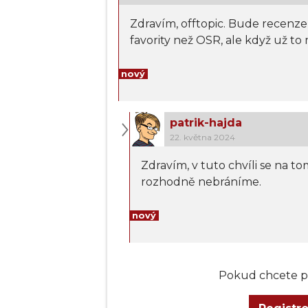
Zdravím, offtopic. Bude recenze
favority než OSR, ale když už to 
nový
patrik-hajda
22. května 2024
Zdravím, v tuto chvíli se na 
rozhodně nebráníme.
nový
Pokud chcete př