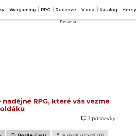
ky
Wargaming
RPG
Recenze
Videa
Katalog
Herny
je nadějné RPG, které vás vezme
žoldáků
3 příspěvky
é
Podle času
S mojí účastí (0)