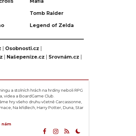
crolls
Mafia
Tomb Raider
mo
Legend of Zelda
z
|
Osobnosti.cz
|
cz
|
Našepeníze.cz
|
Srovnám.cz
|
ngu a stolních hrách na hrdiny neboli RPG
ta, videa a BoardGame Club.
váme hry všeho druhu včetně Carcassonne,
ace, Na křídlech, Harry Potter, Duna, Star
e nám