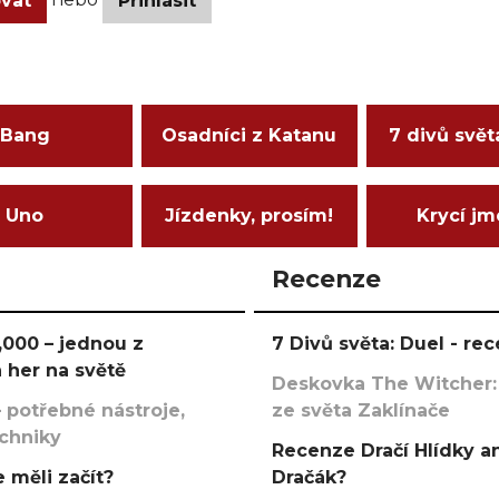
ovat
Přihlásit
Bang
Osadníci z Katanu
7 divů svět
Uno
Jízdenky, prosím!
Krycí j
Recenze
000 – jednou z
7 Divů světa: Duel - r
 her na světě
Deskovka The Witcher:
 potřebné nástroje,
ze světa Zaklínače
echniky
Recenze Dračí Hlídky an
 měli začít?
Dračák?