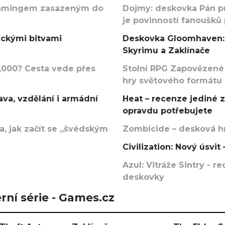
argamingem zasazeným do
Dojmy: deskovka Pán p
je povinností fanoušků
ickými bitvami
Deskovka Gloomhaven: 
Skyrimu a Zaklínače
000? Cesta vede přes
Stolní RPG Zapovězené
hry světového formátu
va, vzdělání i armádní
Heat – recenze jediné 
opravdu potřebujete
, jak začít se „švédským
Zombicide – desková hr
Civilization: Nový úsvi
Azul: Vitráže Sintry - 
deskovky
rní série - Games.cz