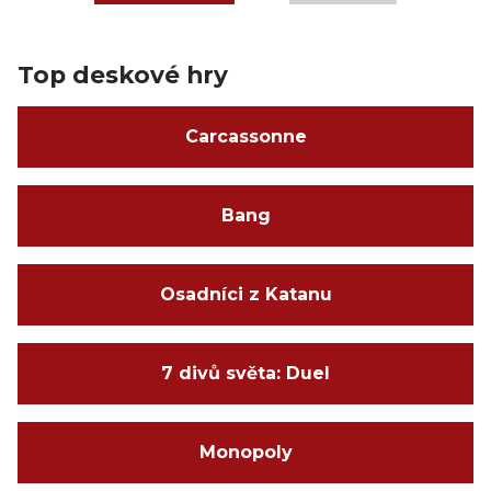
Top deskové hry
Carcassonne
Bang
Osadníci z Katanu
7 divů světa: Duel
Monopoly