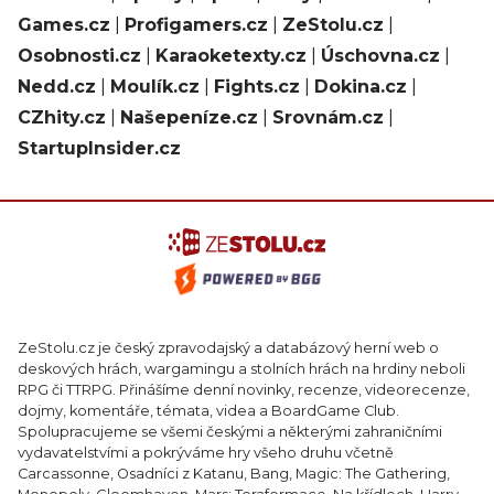
Games.cz
|
Profigamers.cz
|
ZeStolu.cz
|
Osobnosti.cz
|
Karaoketexty.cz
|
Úschovna.cz
|
Nedd.cz
|
Moulík.cz
|
Fights.cz
|
Dokina.cz
|
CZhity.cz
|
Našepeníze.cz
|
Srovnám.cz
|
StartupInsider.cz
ZeStolu.cz je český zpravodajský a databázový herní web o
deskových hrách, wargamingu a stolních hrách na hrdiny neboli
RPG či TTRPG. Přinášíme denní novinky, recenze, videorecenze,
dojmy, komentáře, témata, videa a BoardGame Club.
Spolupracujeme se všemi českými a některými zahraničními
vydavatelstvími a pokrýváme hry všeho druhu včetně
Carcassonne, Osadníci z Katanu, Bang, Magic: The Gathering,