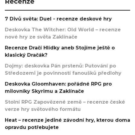
Recenze
7 Divů světa: Duel - recenze deskové hry
Deskovka The Witcher: Old World – recenze
nové hry ze světa Zaklínače
Recenze Dračí Hlídky aneb Stojíme ještě o
klasický Dračák?
Dojmy: deskovka Pán prstenů: Putování po
Středozemi je povinností fanoušků předlohy
Deskovka Gloomhaven: pořádné RPG pro
milovníky Skyrimu a Zaklínače
Stolní RPG Zapovězené země – recenze české
verze hry světového formátu
Heat – recenze jediné závodní hry, kterou doma
opravdu potřebujete