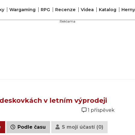
ky
Wargaming
RPG
Recenze
Videa
Katalog
Herny
 deskovkách v letním výprodeji
1 příspěvek
é
Podle času
S mojí účastí (0)