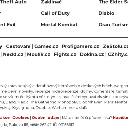
Theft Auto
Zaklínač
The Elder S
y
Call of Duty
Diablo
nt Evil
Mortal Kombat
Gran Turis
y
|
Cestování
|
Games.cz
|
Profigamers.cz
|
ZeStolu.c
|
Nedd.cz
|
Moulík.cz
|
Fights.cz
|
Dokina.cz
|
CZhity.
eský zpravodajský a databázový herní web o deskových hrách, wargami
ášíme denní novinky, recenze, videorecenze, dojmy, komentáře, téma
 se všemi českými a některými zahraničními vydavatelstvími a pokrý
nu, Bang, Magic: The Gathering, Monopoly, Gloomhaven, Mars: Teraform
ivukraj, Krycí jména, Dobble, Warhammer a další.
akce
|
Cookies
|
Osobní údaje
| Máte námět či připomínku?
Napišt
da, Buková 115, Věšín 262 42, IČ: 03156613