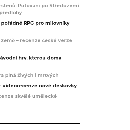
rstenů: Putování po Středozemi
 předlohy
pořádné RPG pro milovníky
 země – recenze české verze
závodní hry, kterou doma
a plná živých i mrtvých
t – videorecenze nové deskovky
recenze skvělé umělecké