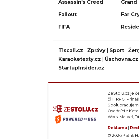
Assassin's Creed
Grand 
Fallout
Far Cr
FIFA
Reside
Tiscali.cz
|
Zprávy
|
Sport
|
Žen
Karaoketexty.cz
|
Úschovna.cz
StartupInsider.cz
ZeStolu.cz je č
či TTRPG. Přin
Spolupracujeme
Osadníci z Kata
Wars, Marvel, D
Reklama
|
Red
© 2026 Patrik Haj