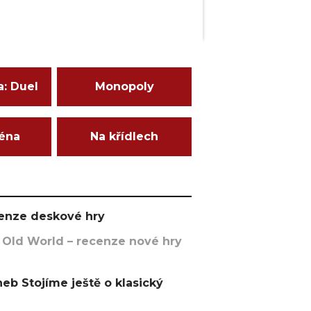
a: Duel
Monopoly
ména
Na křídlech
ecenze deskové hry
 Old World – recenze nové hry
eb Stojíme ještě o klasický