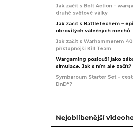
Jak začít s Bolt Action – w
druhé světové války
Jak začít s BattleTechem – ep
obrovitých válečných mechů
Jak začít s Warhammerem 40,
přístupnější Kill Team
Wargaming poslouží jako zába
simulace. Jak s ním ale začít?
Symbaroum Starter Set – cesta
DnD“?
Nejoblíbenější videohe