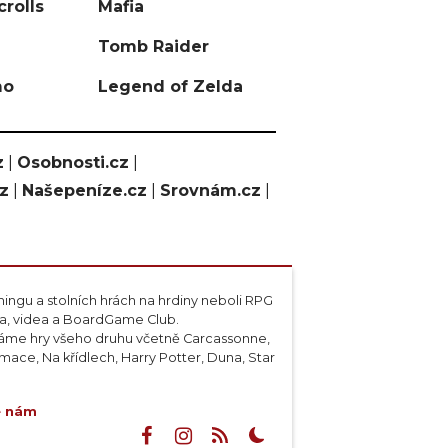
crolls
Mafia
Tomb Raider
mo
Legend of Zelda
z
|
Osobnosti.cz
|
cz
|
Našepeníze.cz
|
Srovnám.cz
|
ngu a stolních hrách na hrdiny neboli RPG
ta, videa a BoardGame Club.
váme hry všeho druhu včetně Carcassonne,
ace, Na křídlech, Harry Potter, Duna, Star
e nám