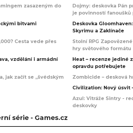
argamingem zasazeným do
Dojmy: deskovka Pán p
je povinností fanoušků
ickými bitvami
Deskovka Gloomhaven: 
Skyrimu a Zaklínače
000? Cesta vede přes
Stolní RPG Zapovězené
hry světového formátu
va, vzdělání i armádní
Heat – recenze jediné 
opravdu potřebujete
, jak začít se „švédským
Zombicide – desková hr
Civilization: Nový úsvi
Azul: Vitráže Sintry - 
deskovky
rní série - Games.cz