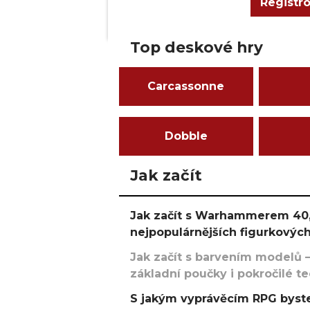
Registr
Top deskové hry
Carcassonne
Dobble
Jak začít
Jak začít s Warhammerem 40,
nejpopulárnějších figurkových
Jak začít s barvením modelů –
základní poučky i pokročilé t
S jakým vyprávěcím RPG byste