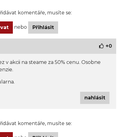
idávat komentáře, musíte se:
nebo
ovat
Přihlásit
+
0
tiez v akcii na steame za 50% cenu. Osobne
enzie.
larna.
nahlásit
idávat komentáře, musíte se: