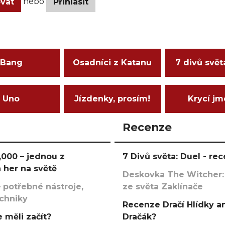
nebo
ovat
Přihlásit
Bang
Osadníci z Katanu
7 divů svět
Uno
Jízdenky, prosím!
Krycí j
Recenze
000 – jednou z
7 Divů světa: Duel - r
 her na světě
Deskovka The Witcher:
 potřebné nástroje,
ze světa Zaklínače
echniky
Recenze Dračí Hlídky an
 měli začít?
Dračák?