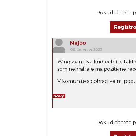
Pokud chcete př
Registr
Majoo
06. července 2023
Wingspan (
Na křídlech ) je tak
som nehral, ale ma pozitivne rec
V komunite solohraci velmi popu
nový
Pokud chcete př