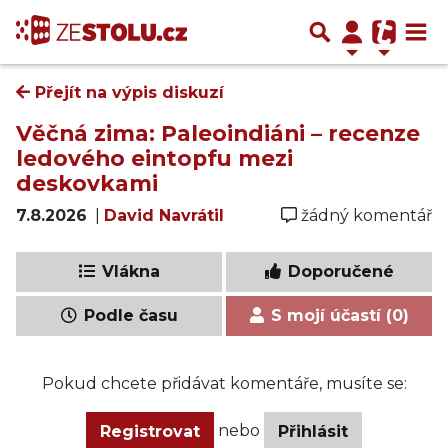
Přejít na výpis diskuzí
Věčná zima: Paleoindiáni – recenze
ledového eintopfu mezi
deskovkami
7.8.2026
|
David Navrátil
žádný komentář
Vlákna
Doporučené
Podle času
S mojí účastí (0)
Pokud chcete přidávat komentáře, musíte se:
nebo
Registrovat
Přihlásit