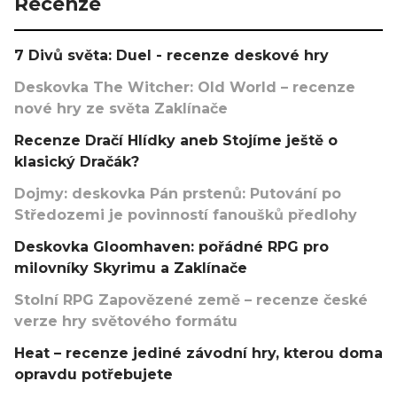
Recenze
7 Divů světa: Duel - recenze deskové hry
Deskovka The Witcher: Old World – recenze
nové hry ze světa Zaklínače
Recenze Dračí Hlídky aneb Stojíme ještě o
klasický Dračák?
Dojmy: deskovka Pán prstenů: Putování po
Středozemi je povinností fanoušků předlohy
Deskovka Gloomhaven: pořádné RPG pro
milovníky Skyrimu a Zaklínače
Stolní RPG Zapovězené země – recenze české
verze hry světového formátu
Heat – recenze jediné závodní hry, kterou doma
opravdu potřebujete