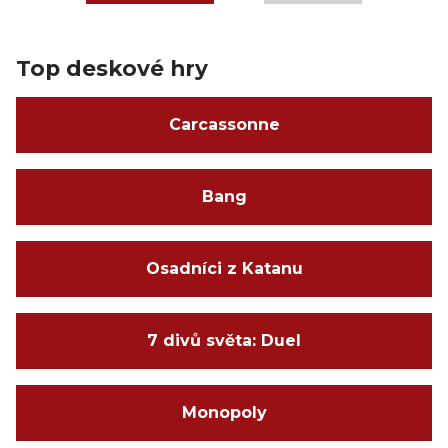
Top deskové hry
Carcassonne
Bang
Osadníci z Katanu
7 divů světa: Duel
Monopoly