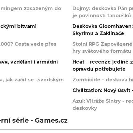
argamingem zasazeným do
Dojmy: deskovka Pán p
je povinností fanoušků
ickými bitvami
Deskovka Gloomhaven: 
Skyrimu a Zaklínače
000? Cesta vede přes
Stolní RPG Zapovězené
hry světového formátu
va, vzdělání i armádní
Heat – recenze jediné 
opravdu potřebujete
, jak začít se „švédským
Zombicide – desková hr
Civilization: Nový úsvi
Azul: Vitráže Sintry - 
deskovky
rní série - Games.cz