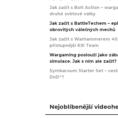
Jak začít s Bolt Action – w
druhé světové války
Jak začít s BattleTechem – ep
obrovitých válečných mechů
Jak začít s Warhammerem 40,
přístupnější Kill Team
Wargaming poslouží jako zába
simulace. Jak s ním ale začít?
Symbaroum Starter Set – cesta
DnD“?
Nejoblíbenější videohe