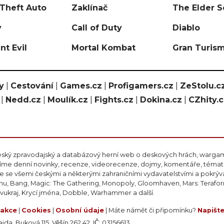
Theft Auto
Zaklínač
The Elder S
y
Call of Duty
Diablo
nt Evil
Mortal Kombat
Gran Turis
y
|
Cestování
|
Games.cz
|
Profigamers.cz
|
ZeStolu.c
|
Nedd.cz
|
Moulík.cz
|
Fights.cz
|
Dokina.cz
|
CZhity.
eský zpravodajský a databázový herní web o deskových hrách, wargami
ášíme denní novinky, recenze, videorecenze, dojmy, komentáře, téma
 se všemi českými a některými zahraničními vydavatelstvími a pokrý
nu, Bang, Magic: The Gathering, Monopoly, Gloomhaven, Mars: Teraform
ivukraj, Krycí jména, Dobble, Warhammer a další.
akce
|
Cookies
|
Osobní údaje
| Máte námět či připomínku?
Napišt
da, Buková 115, Věšín 262 42, IČ: 03156613