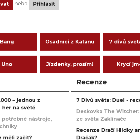
nebo
ovat
Přihlásit
Bang
Osadníci z Katanu
7 divů svět
Uno
Jízdenky, prosím!
Krycí j
Recenze
000 – jednou z
7 Divů světa: Duel - r
 her na světě
Deskovka The Witcher:
 potřebné nástroje,
ze světa Zaklínače
echniky
Recenze Dračí Hlídky an
 měli začít?
Dračák?