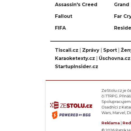
Assassin's Creed
Grand 
Fallout
Far Cr
FIFA
Reside
Tiscali.cz
|
Zprávy
|
Sport
|
Žen
Karaoketexty.cz
|
Úschovna.cz
StartupInsider.cz
ZeStolu.cz je č
či TTRPG. Přin
Spolupracujeme
Osadníci z Kata
Wars, Marvel, D
Reklama
|
Red
© 2026 Patrik Haj