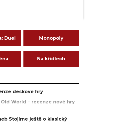
a: Duel
Monopoly
ména
Na křídlech
ecenze deskové hry
 Old World – recenze nové hry
eb Stojíme ještě o klasický