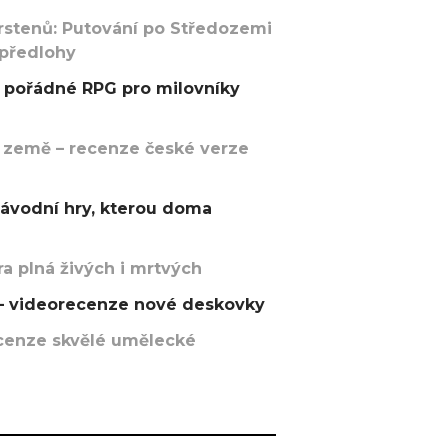
rstenů: Putování po Středozemi
 předlohy
pořádné RPG pro milovníky
 země – recenze české verze
závodní hry, kterou doma
a plná živých i mrtvých
t – videorecenze nové deskovky
recenze skvělé umělecké