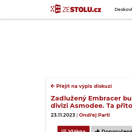
Deskov
Přejít na výpis diskuzí
Zadlužený Embracer bu
divizi Asmodee. Ta přit
23.11.2023
|
Ondřej Partl
Vlákna
Doporučen