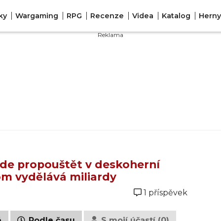
ky
Wargaming
RPG
Recenze
Videa
Katalog
Herny
de propouštět v deskoherní
om vydělává miliardy
1 příspěvek
é
Podle času
S mojí účastí (0)