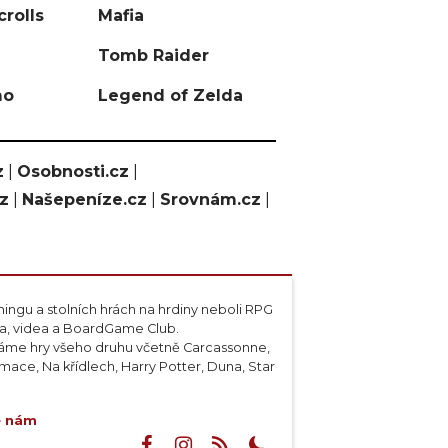
crolls
Mafia
Tomb Raider
mo
Legend of Zelda
z
|
Osobnosti.cz
|
cz
|
Našepeníze.cz
|
Srovnám.cz
|
ngu a stolních hrách na hrdiny neboli RPG
ta, videa a BoardGame Club.
váme hry všeho druhu včetně Carcassonne,
ace, Na křídlech, Harry Potter, Duna, Star
e nám