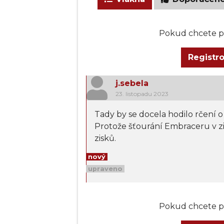
Pokud chcete př
Registr
j.sebela
23. listopadu 2023
Tady by se docela hodilo rčení o 
Protože šťourání Embraceru v zi
zisků.
nový
upraveno
Pokud chcete př