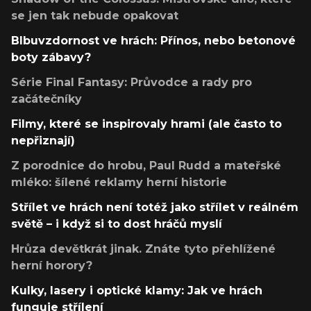
se jen tak nebude opakovat
Blbuvzdornost ve hrách: Přínos, nebo betonové
boty zábavy?
Série Final Fantasy: Průvodce a rady pro
začátečníky
Filmy, které se inspirovaly hrami (ale často to
nepřiznají)
Z porodnice do hrobu, Paul Rudd a mateřské
mléko: šílené reklamy herní historie
Střílet ve hrách není totéž jako střílet v reálném
světě – i když si to dost hráčů myslí
Hrůza devětkrát jinak. Znáte tyto přehlížené
herní horory?
Kulky, lasery i optické klamy: Jak ve hrách
funguje střílení